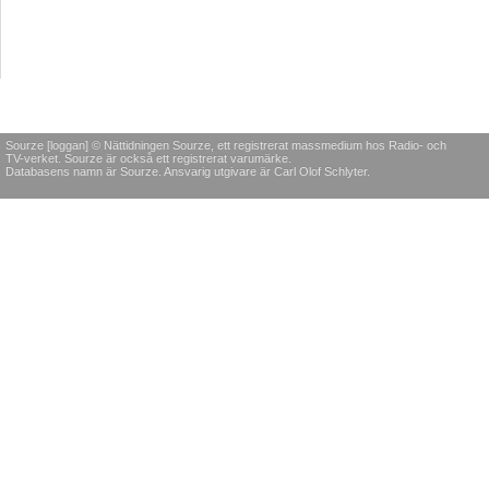
Sourze [loggan] © Nättidningen Sourze, ett registrerat massmedium hos Radio- och
TV-verket. Sourze är också ett registrerat varumärke.
Databasens namn är Sourze. Ansvarig utgivare är Carl Olof Schlyter.