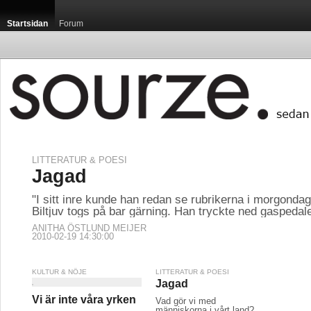
Startsidan
Forum
LITTERATUR & POESI
Jagad
"I sitt inre kunde han redan se rubrikerna i morgondag
Biltjuv togs på bar gärning. Han tryckte ned gaspedale
ANITHA ÖSTLUND MEIJER
2010-02-19 14:30:00
KULTUR & NÖJE
LITTERATUR & POESI
Jagad
Vi är inte våra yrken
Vad gör vi med
människorna i vårt land?