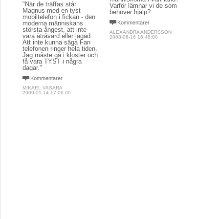
"När de träffas står
Varför lämnar vi de som
Magnus med en tyst
behöver hjälp?
mobiltelefon i fickan - den
moderna människans
Kommentarer
största ångest, att inte
ALEXANDRA ANDERSSON
vara åtråvärd eller jagad.
2008-06-16 16:48:00
Att inte kunna säga Fan
telefonen ringer hela tiden.
Jag måste gå i kloster och
få vara TYST i några
dagar."
Kommentarer
MIKAEL VASARA
2009-05-14 17:06:00