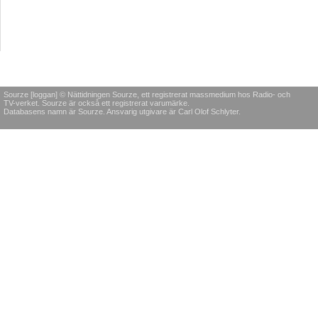
Sourze [loggan] © Nättidningen Sourze, ett registrerat massmedium hos Radio- och
TV-verket. Sourze är också ett registrerat varumärke.
Databasens namn är Sourze. Ansvarig utgivare är Carl Olof Schlyter.