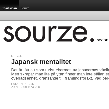
Startsidan
Forum
RESOR
Startsidan / Luxemb
Japansk mentalitet
Det är lätt att som turist charmas av japanernas vänl
Men skrapar man lite på ytan finner man inte sällan et
överlägsenhet, gränsande till främlingsförakt. Vad ber
LARS NILSSON
2009-12-08 10:45:00
Luxemburg är med sin
som, sett till capita,
publikationen Guide Mi