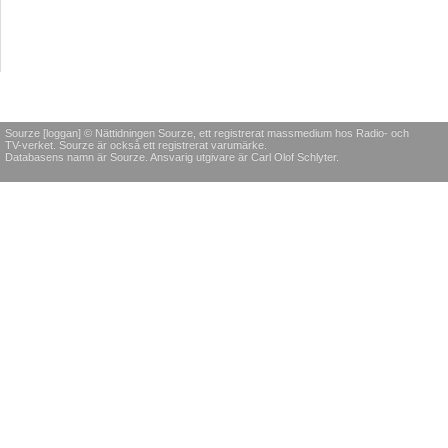
Sourze [loggan] © Nättidningen Sourze, ett registrerat massmedium hos Radio- och
TV-verket. Sourze är också ett registrerat varumärke.
Databasens namn är Sourze. Ansvarig utgivare är Carl Olof Schlyter.