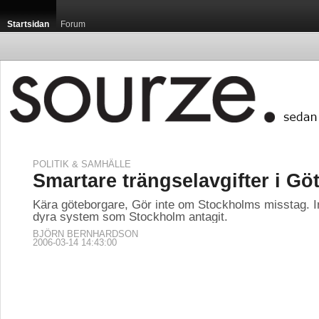
Startsidan
Forum
POLITIK & SAMHÄLLE
Smartare trängselavgifter i Göt
Kära göteborgare, Gör inte om Stockholms misstag. In
dyra system som Stockholm antagit.
BJÖRN BERNHARDSON
2006-03-14 14:43:00