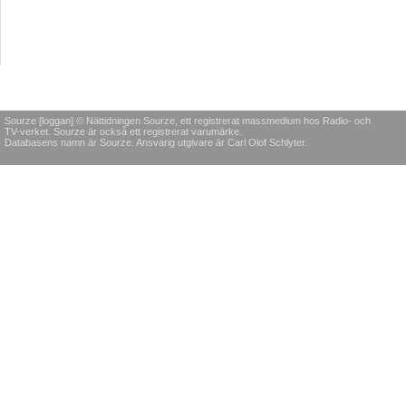
Sourze [loggan] © Nättidningen Sourze, ett registrerat massmedium hos Radio- och
TV-verket. Sourze är också ett registrerat varumärke.
Databasens namn är Sourze. Ansvarig utgivare är Carl Olof Schlyter.