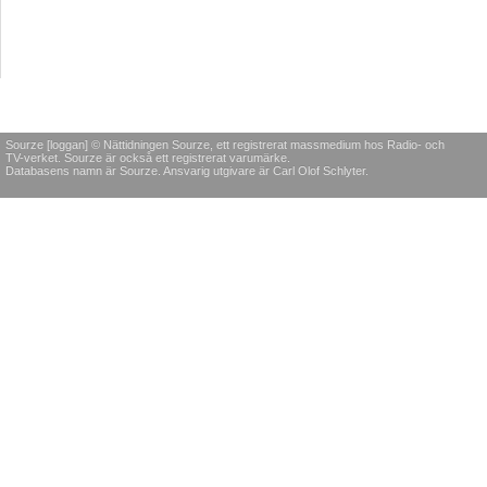
Sourze [loggan] © Nättidningen Sourze, ett registrerat massmedium hos Radio- och
TV-verket. Sourze är också ett registrerat varumärke.
Databasens namn är Sourze. Ansvarig utgivare är Carl Olof Schlyter.