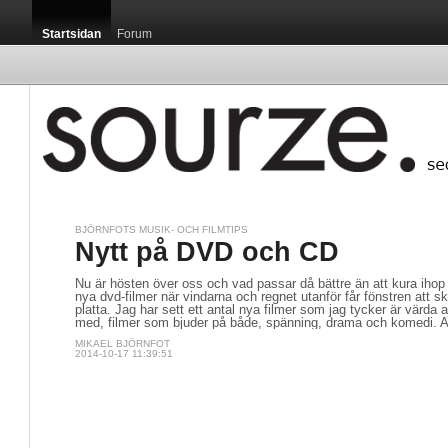
Startsidan
Forum
BJÖRNFOTS MUSIK- OCH FILMTIPS
Nytt på DVD och CD
Nu är hösten över oss och vad passar då bättre än att kura ihop
nya dvd-filmer när vindarna och regnet utanför får fönstren att sk
platta. Jag har sett ett antal nya filmer som jag tycker är värda 
med, filmer som bjuder på både, spänning, drama och komedi. Al
MIKAEL BJÖRNFOT
2014-10-17 11:39:51