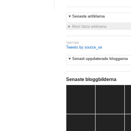
▼
Senaste artiklarna
►
Mest lästa artiklarna
TWITTER
Tweets by sourze_se
▼
Senast uppdaterade bloggarna
Senaste bloggbilderna