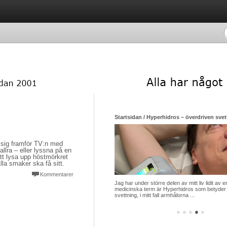
Startsidan / Hyperhidros – överdriven svett
 sig framför TV:n med
allra – eller lyssna på en
att lysa upp höstmörkret
la smaker ska få sitt.
Kommentarer
Jag har under större delen av mitt liv lidit a
medicinska term är Hyperhidros som betyder
svettning, i mitt fall armhålorna ...
●
●
●
●
●