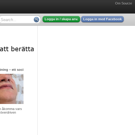
Om Sourze
Logga in / skapa anv.
Logga in med Facebook
ning – ett socialt gissel men hjälp finns att få
v en åkomma vars
 överdriven