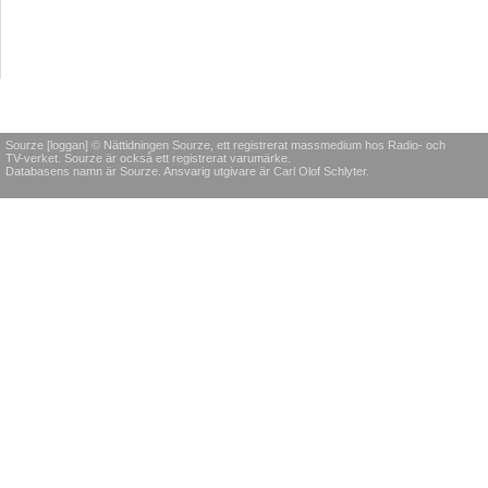
Sourze [loggan] © Nättidningen Sourze, ett registrerat massmedium hos Radio- och
TV-verket. Sourze är också ett registrerat varumärke.
Databasens namn är Sourze. Ansvarig utgivare är Carl Olof Schlyter.