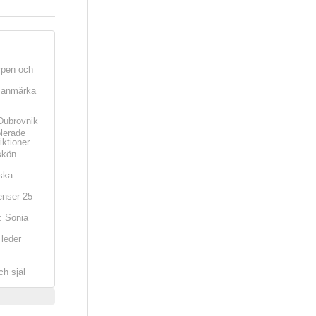
rpen och
t anmärka
Dubrovnik
olerade
iktioner
skön
ska
nser 25
: Sonia
leder
ch själ