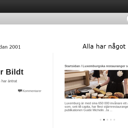
 / Luxemburgska restauranger som siktar mot himlen i sin strävan efter nya stjärnor
Startsidan / Ljubljana – den lilla huvu
r Bildt
n har äntrat
Kommentarer
r med sina 650 000 invånare ett av de länder
Det är tidig morgon vid Ljubljanicas flod. H
ll capita, har flest stjärnrestauranger i ansedda
börjat värma de pastellfärgade fasaderna, 
n Guide Michelin. Ja ...
klirrande kaffekoppar blandas me ...
●
●
●
●
●