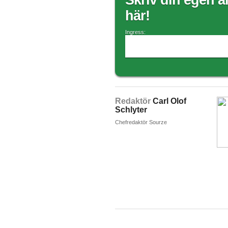
Skriv din egen ar
här!
Ingress:
Redaktör
Carl Olof
Schlyter
Chefredaktör Sourze