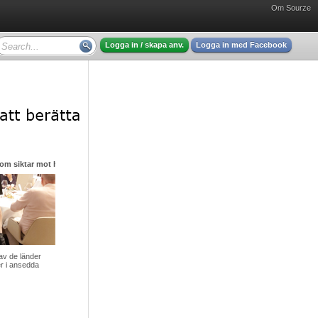
Om Sourze
Logga in / skapa anv.
Logga in med Facebook
dstaden med det stora hjärtat
östsolen har just
och ljudet av