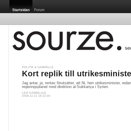
Startsidan
Forum
POLITIK & SAMHÄLLE
Startsidan
Kort replik till utrikesministe
Jag antar, ja, rentav förutsätter, att Ni, herr utrikesminister, reda
regeringsplanet med direktion al-Sukkariya i Syrien.
LEIF KARBELIUS
2008-11-11 19:22:00
Luxemburg ä
som, sett ti
publikatione