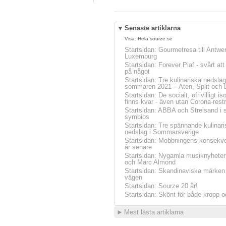
▼
Senaste artiklarna
Visa:
Hela sourze.se
Startsidan
:
Gourmetresa till Antwe
Luxemburg
Startsidan
:
Forever Piaf - svårt at
på något
Startsidan
:
Tre kulinariska nedslag
sommaren 2021 – Aten, Split och 
Startsidan
:
De socialt, ofrivilligt is
finns kvar - även utan Corona-restr
Startsidan
:
ABBA och Streisand i 
symbios
Startsidan
:
Tre spännande kulinari
nedslag i Sommarsverige
Startsidan
:
Mobbningens konsekve
år senare
Startsidan
:
Nygamla musiknyheter
och Marc Almond
Startsidan
:
Skandinaviska märken 
vägen
Startsidan
:
Sourze 20 år!
Startsidan
:
Skönt för både kropp o
►
Mest lästa artiklarna