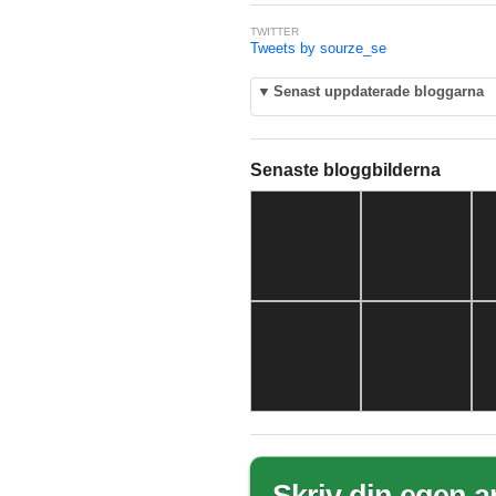
TWITTER
Tweets by sourze_se
▼
Senast uppdaterade bloggarna
Senaste bloggbilderna