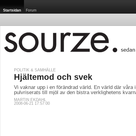
Startsidan
Forum
POLITIK & SAMHÄLLE
Hjältemod och svek
Vi vaknar upp i en förändrad värld. En värld där våra i
pulvriserats till mjöl av den bistra verklighetens kvarn
MARTIN EKDAHL
2008-06-21 17:57:00