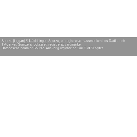
Sourze [loggan] © Nättidningen Sourze, ett registrerat massmedium hos Radio- och
TV-verket. Sourze är också ett registrerat varumärke.
Databasens namn är Sourze. Ansvarig utgivare är Carl Olof Schlyter.