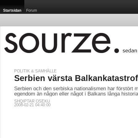
Startsidan
Forum
POLITIK & SAMHÄLLE
Serbien värsta Balkankatastro
Serbien och den serbiska nationalismen har förstört m
egendom än någon eller något i Balkans långa historia
SHQIPTAR OSEKU
2008-02-21 04:40:00