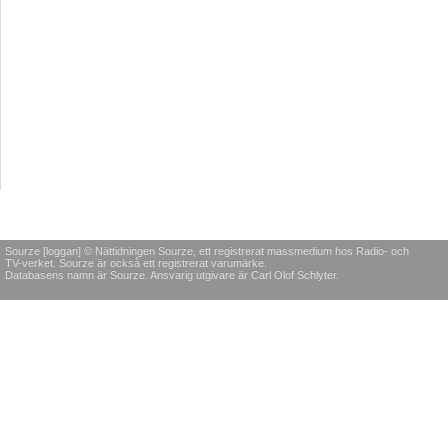
Sourze [loggan] © Nättidningen Sourze, ett registrerat massmedium hos Radio- och
TV-verket. Sourze är också ett registrerat varumärke.
Databasens namn är Sourze. Ansvarig utgivare är Carl Olof Schlyter.