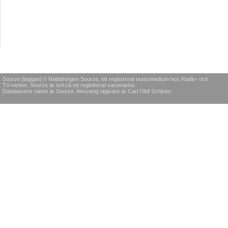
Sourze [loggan] © Nättidningen Sourze, ett registrerat massmedium hos Radio- och
TV-verket. Sourze är också ett registrerat varumärke.
Databasens namn är Sourze. Ansvarig utgivare är Carl Olof Schlyter.