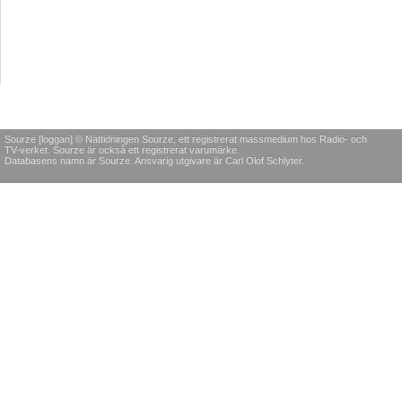
Sourze [loggan] © Nättidningen Sourze, ett registrerat massmedium hos Radio- och
TV-verket. Sourze är också ett registrerat varumärke.
Databasens namn är Sourze. Ansvarig utgivare är Carl Olof Schlyter.