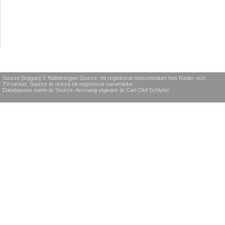
Sourze [loggan] © Nättidningen Sourze, ett registrerat massmedium hos Radio- och
TV-verket. Sourze är också ett registrerat varumärke.
Databasens namn är Sourze. Ansvarig utgivare är Carl Olof Schlyter.