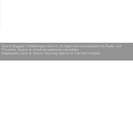
Sourze [loggan] © Nättidningen Sourze, ett registrerat massmedium hos Radio- och
TV-verket. Sourze är också ett registrerat varumärke.
Databasens namn är Sourze. Ansvarig utgivare är Carl Olof Schlyter.