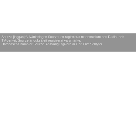
Sourze [loggan] © Nättidningen Sourze, ett registrerat massmedium hos Radio- och
TV-verket. Sourze är också ett registrerat varumärke.
Databasens namn är Sourze. Ansvarig utgivare är Carl Olof Schlyter.