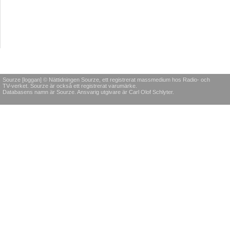
Sourze [loggan] © Nättidningen Sourze, ett registrerat massmedium hos Radio- och
TV-verket. Sourze är också ett registrerat varumärke.
Databasens namn är Sourze. Ansvarig utgivare är Carl Olof Schlyter.