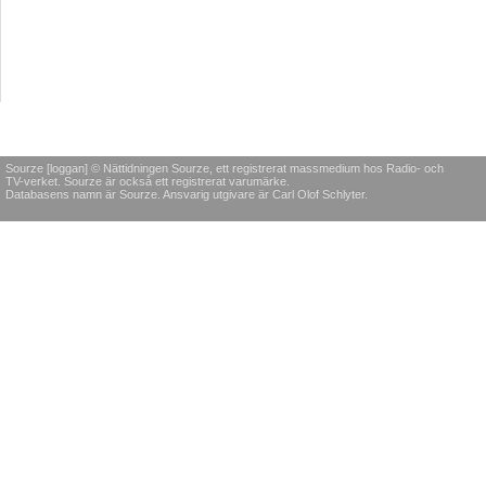
Sourze [loggan] © Nättidningen Sourze, ett registrerat massmedium hos Radio- och
TV-verket. Sourze är också ett registrerat varumärke.
Databasens namn är Sourze. Ansvarig utgivare är Carl Olof Schlyter.