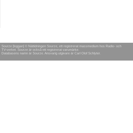
Sourze [loggan] © Nättidningen Sourze, ett registrerat massmedium hos Radio- och
TV-verket. Sourze är också ett registrerat varumärke.
Databasens namn är Sourze. Ansvarig utgivare är Carl Olof Schlyter.