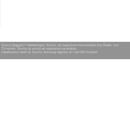
Sourze [loggan] © Nättidningen Sourze, ett registrerat massmedium hos Radio- och
TV-verket. Sourze är också ett registrerat varumärke.
Databasens namn är Sourze. Ansvarig utgivare är Carl Olof Schlyter.