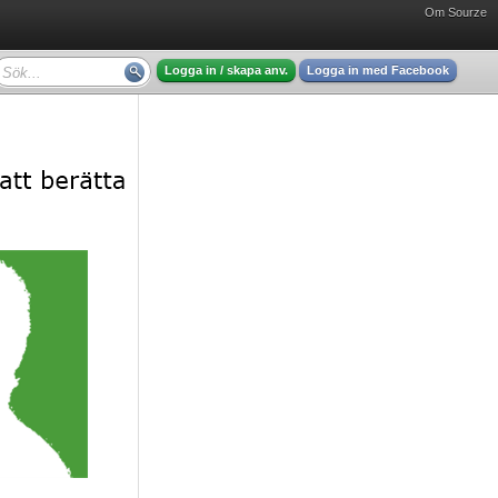
Om Sourze
Logga in / skapa anv.
Logga in med Facebook