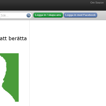
Om Sourze
Logga in / skapa anv.
Logga in med Facebook