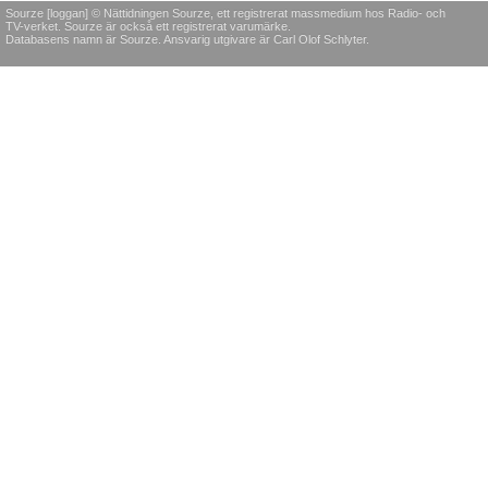
Sourze [loggan] © Nättidningen Sourze, ett registrerat massmedium hos Radio- och
TV-verket. Sourze är också ett registrerat varumärke.
Databasens namn är Sourze. Ansvarig utgivare är Carl Olof Schlyter.