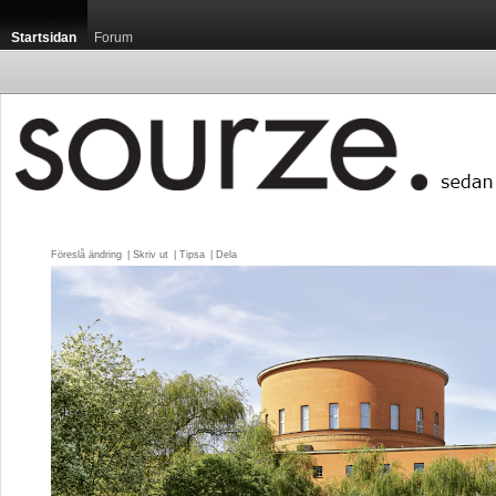
Startsidan
Forum
Föreslå ändring
| 
Skriv ut
| 
Tipsa
| 
Dela