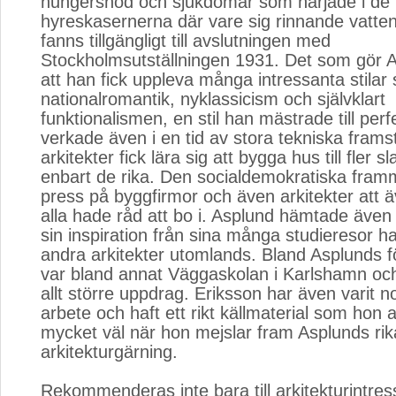
hungersnöd och sjukdomar som härjade i de t
hyreskasernerna där vare sig rinnande vatten 
fanns tillgängligt till avslutningen med
Stockholmsutställningen 1931. Det som gör A
att han fick uppleva många intressanta stilar
nationalromantik, nyklassicism och självklart
funktionalismen, en stil han mästrade till per
verkade även i en tid av stora tekniska frams
arkitekter fick lära sig att bygga hus till fler s
enbart de rika. Den socialdemokratiska fram
press på byggfirmor och även arkitekter att
alla hade råd att bo i. Asplund hämtade även 
sin inspiration från sina många studieresor 
andra arkitekter utomlands. Bland Asplunds 
var bland annat Väggaskolan i Karlshamn och
allt större uppdrag. Eriksson har även varit no
arbete och haft ett rikt källmaterial som hon
mycket väl när hon mejslar fram Asplunds rik
arkitekturgärning.
Rekommenderas inte bara till arkitekturintres