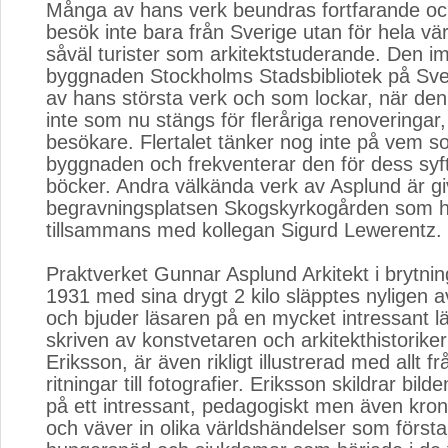
Många av hans verk beundras fortfarande oc
besök inte bara från Sverige utan för hela vär
såväl turister som arkitektstuderande. Den i
byggnaden Stockholms Stadsbibliotek på Sve
av hans största verk och som lockar, när de
inte som nu stängs för fleråriga renoveringar
besökare. Flertalet tänker nog inte på vem so
byggnaden och frekventerar den för dess syft
böcker. Andra välkända verk av Asplund är gi
begravningsplatsen Skogskyrkogården som 
tillsammans med kollegan Sigurd Lewerentz.
Praktverket Gunnar Asplund Arkitekt i brytnin
1931 med sina drygt 2 kilo släpptes nyligen a
och bjuder läsaren på en mycket intressant l
skriven av konstvetaren och arkitekthistorike
Eriksson, är även rikligt illustrerad med allt fr
ritningar till fotografier. Eriksson skildrar bil
på ett intressant, pedagogiskt men även krono
och väver in olika världshändelser som första 