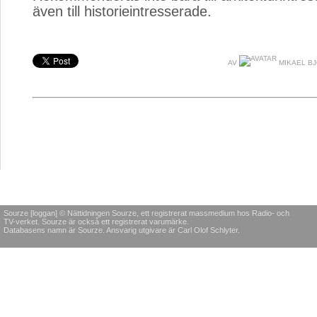
även till historieintresserade.
AV
MIKAEL B
Sourze [loggan] © Nättidningen Sourze, ett registrerat massmedium hos Radio- och
TV-verket. Sourze är också ett registrerat varumärke.
Databasens namn är Sourze. Ansvarig utgivare är Carl Olof Schlyter.