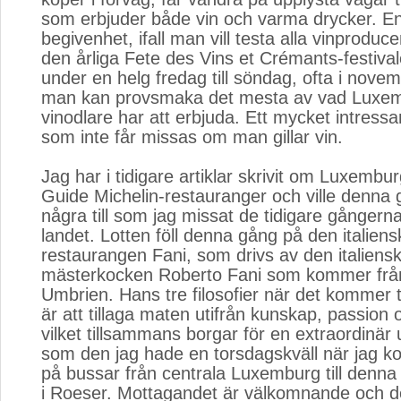
som erbjuder både vin och varma drycker. E
begivenhet, ifall man vill testa alla vinproduce
den årliga Fete des Vins et Crémants-festiva
under en helg fredag till söndag, ofta i nov
man kan provsmaka det mesta av vad Luxe
vinodlare har att erbjuda. Ett mycket intres
som inte får missas om man gillar vin.
Jag har i tidigare artiklar skrivit om Luxembu
Guide Michelin-restauranger och ville denna
några till som jag missat de tidigare gångern
landet. Lotten föll denna gång på den italiens
restaurangen Fani, som drivs av den italiens
mästerkocken Roberto Fani som kommer från
Umbrien. Hans tre filosofier när det kommer t
är att tillaga maten utifrån kunskap, passion
vilket tillsammans borgar för en extraordinär 
som den jag hade en torsdagskväll när jag
på bussar från centrala Luxemburg till denna
i Roeser. Mottagandet är välkomnande och de