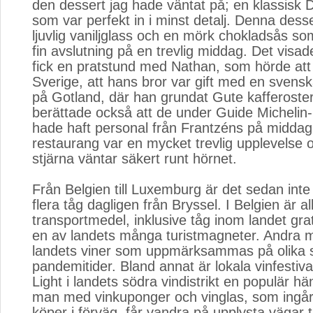
den dessert jag hade väntat på; en klassisk
som var perfekt in i minst detalj. Denna dess
ljuvlig vaniljglass och en mörk chokladsås so
fin avslutning på en trevlig middag. Det visade
fick en pratstund med Nathan, som hörde att 
Sverige, att hans bror var gift med en svens
på Gotland, där han grundat Gute kafferoster
berättade också att de under Guide Michelin
hade haft personal från Frantzéns på midda
restaurang var en mycket trevlig upplevelse
stjärna väntar säkert runt hörnet.
Från Belgien till Luxemburg är det sedan inte 
flera tåg dagligen från Bryssel. I Belgien är 
transportmedel, inklusive tåg inom landet grat
en av landets många turistmagneter. Andra 
landets viner som uppmärksammas på olika s
pandemitider. Bland annat är lokala vinfestiv
Light i landets södra vindistrikt en populär hä
man med vinkuponger och vinglas, som ingår 
köper i förväg, får vandra på upplysta vägar ti