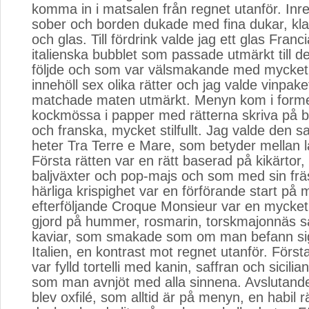
komma in i matsalen från regnet utanför. Inr
sober och borden dukade med fina dukar, klas
och glas. Till fördrink valde jag ett glas Franc
italienska bubblet som passade utmärkt till 
följde och som var välsmakande med mycket
innehöll sex olika rätter och jag valde vinpak
matchade maten utmärkt. Menyn kom i form
kockmössa i papper med rätterna skriva på b
och franska, mycket stilfullt. Jag valde den
heter Tra Terre e Mare, som betyder mellan 
Första rätten var en rätt baserad på kikärtor
baljväxter och pop-majs och som med sin frä
härliga krispighet var en förförande start på
efterföljande Croque Monsieur var en mycket
gjord på hummer, rosmarin, torskmajonnäs s
kaviar, som smakade som om man befann sig 
Italien, en kontrast mot regnet utanför. Förs
var fylld tortelli med kanin, saffran och sicili
som man avnjöt med alla sinnena. Avslutand
blev oxfilé, som alltid är på menyn, en habil rä