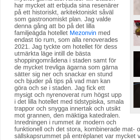
har mycket att erbjuda sina resenärer
på ett historiskt, arkitektoniskt såväl
som gastronomiskt plan. Jag valde
denna gång att bo på det lilla
familjeägda hotellet
Mezonvin
med 
endast tio rum, som alla renoverades
2021. Jag tyckte om hotellet för dess
utmärkta läge intill de bästa
shoppingområdena i staden samt för
de mycket trevliga ägarna som gärna
sätter sig ner och snackar en stund
och bjuder på tips på vad man kan
göra och se i staden. Jag fick ett
mysigt och nyrenoverat rum högst upp
i det lilla hotellet med tidstypiska, smala
trappor och snygga innertak och utsikt
mot grannen, den mäktiga katedralen.
Inredningen i rummet är modern och
funktionell och det stora, kombinerade mat- 
sällskapsrummet på entréplanet var mycket 