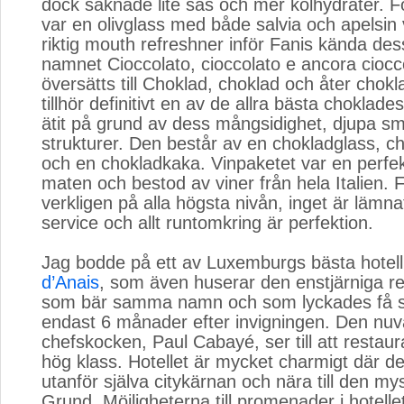
dock saknade lite sås och mer kolhydrater. F
var en olivglass med både salvia och apelsin 
riktig mouth refreshner inför Fanis kända de
namnet Cioccolato, cioccolato e ancora ciocc
översätts till Choklad, choklad och åter chok
tillhör definitivt en av de allra bästa choklade
ätit på grund av dess mångsidighet, djupa s
strukturer. Den består av en chokladglass, 
och en chokladkaka. Vinpaketet var en perfekt
maten och bestod av viner från hela Italien. F
verkligen på alla högsta nivån, inget är lämn
service och allt runtomkring är perfektion.
Jag bodde på ett av Luxemburgs bästa hotell
d’Anais
, som även huserar den enstjärniga r
som bär samma namn och som lyckades få si
endast 6 månader efter invigningen. Den nu
chefskocken, Paul Cabayé, ser till att restau
hög klass. Hotellet är mycket charmigt där det
utanför själva citykärnan och nära till den m
Grund. Möjligheterna till promenader i hotelle