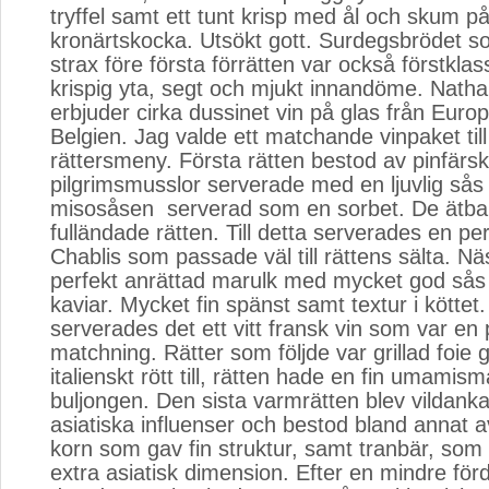
tryffel samt ett tunt krisp med ål och skum p
kronärtskocka. Utsökt gott. Surdegsbrödet 
strax före första förrätten var också förstklas
krispig yta, segt och mjukt innandöme. Nathan
erbjuder cirka dussinet vin på glas från Euro
Belgien. Jag valde ett matchande vinpaket till
rättersmeny. Första rätten bestod av pinfärs
pilgrimsmusslor serverade med en ljuvlig så
misosåsen serverad som en sorbet. De ätb
fulländade rätten. Till detta serverades en per
Chablis som passade väl till rättens sälta. Nä
perfekt anrättad marulk med mycket god sås
kaviar. Mycket fin spänst samt textur i köttet. 
serverades det ett vitt fransk vin som var en 
matchning. Rätter som följde var grillad foie 
italienskt rött till, rätten hade en fin umamis
buljongen. Den sista varmrätten blev vildan
asiatiska influenser och bestod bland annat 
korn som gav fin struktur, samt tranbär, som
extra asiatisk dimension. Efter en mindre fö