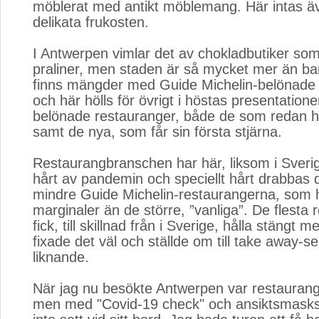
möblerat med antikt möblemang. Här intas ä
delikata frukosten.
I Antwerpen vimlar det av chokladbutiker som s
praliner, men staden är så mycket mer än ba
finns mängder med Guide Michelin-belönade
och här hölls för övrigt i höstas presentation
belönade restauranger, både de som redan h
samt de nya, som får sin första stjärna.
Restaurangbranschen har här, liksom i Sverig
hårt av pandemin och speciellt hårt drabbas d
mindre Guide Michelin-restaurangerna, som 
marginaler än de större, ”vanliga”. De flesta
fick, till skillnad från i Sverige, hålla stängt
fixade det väl och ställde om till take away-s
liknande.
När jag nu besökte Antwerpen var restauran
men med "Covid-19 check" och ansiktsmask