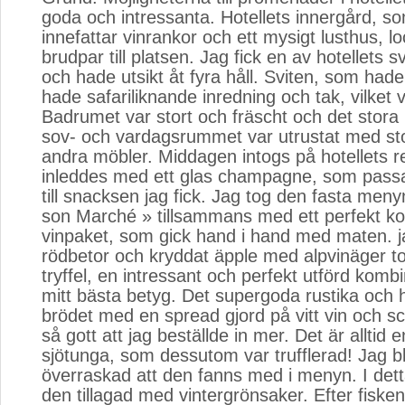
goda och intressanta. Hotellets innergård, s
innefattar vinrankor och ett mysigt lusthus, 
brudpar till platsen. Jag fick en av hotellets s
och hade utsikt åt fyra håll. Sviten, som hade
hade safariliknande inredning och tak, vilket va
Badrumet var stort och fräscht och det stor
sov- och vardagsrummet var utrustat med st
andra möbler. Middagen intogs på hotellets 
inleddes med ett glas champagne, som pass
till snacksen jag fick. Jag tog den fasta meny
son Marché » tillsammans med ett perfekt k
vinpaket, som gick hand i hand med maten. 
rödbetor och kryddat äpple med alpvinäger 
tryffel, en intressant och perfekt utförd komb
mitt bästa betyg. Det supergoda rustika och
brödet med en spread gjord på vitt vin och sc
så gott att jag beställde in mer. Det är alltid e
sjötunga, som dessutom var trufflerad! Jag bl
överraskad att den fanns med i menyn. I dett
den tillagad med vintergrönsaker. Efter fisken 