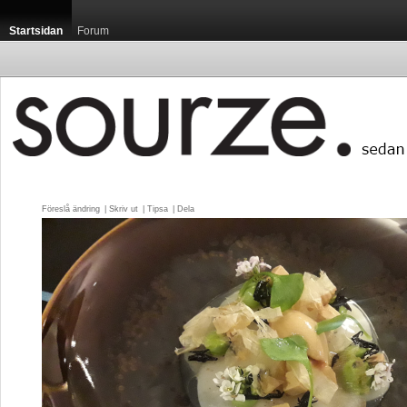
Startsidan
Forum
Föreslå ändring
| 
Skriv ut
| 
Tipsa
| 
Dela