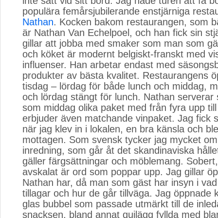
inte satt vid sitt bord. Jag hade turen att få 
populära femårsjubilerande enstjärniga rest
Nathan
. Kocken bakom restaurangen, som b
är Nathan Van Echelpoel, och han fick sin st
gillar att jobba med smaker som man som gä
och köket är modernt belgiskt-franskt med vi
influenser. Han arbetar endast med säsongs
produkter av bästa kvalitet. Restaurangens ö
tisdag – lördag för både lunch och middag, m
och lördag stängt för lunch. Nathan serverar s
som middag olika paket med från fyra upp till
erbjuder även matchande vinpaket. Jag fick s
när jag klev in i lokalen, en bra känsla och bl
mottagen. Som svensk tycker jag mycket om
inredning, som går åt det skandinaviska håll
gäller färgsättningar och möblemang. Sobert
avskalat är ord som poppar upp. Jag gillar öp
Nathan har, då man som gäst har insyn i va
tillagar och hur de går tillväga. Jag öppnade 
glas bubbel som passade utmärkt till de inle
snacksen, bland annat quilägg fyllda med bla