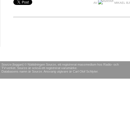
AV
MIKAEL B
Sourze [loggan] © Nättidningen Sourze, ett registrerat massmedium hos Radio- och
TV-verket. Sourze är också ett registrerat varumärke.
Databasens namn är Sourze. Ansvarig utgivare är Carl Olof Schlyter.