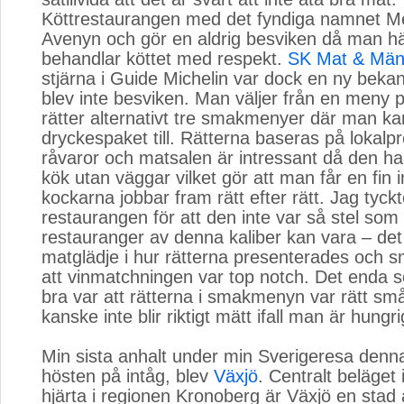
Köttrestaurangen med det fyndiga namnet Me
Avenyn och gör en aldrig besviken då man hä
behandlar köttet med respekt.
SK Mat & Män
stjärna i Guide Michelin var dock en ny beka
blev inte besviken. Man väljer från en meny p
rätter alternativt tre smakmenyer där man ka
dryckespaket till. Rätterna baseras på lokal
råvaror och matsalen är intressant då den har
kök utan väggar vilket gör att man får en fin i
kockarna jobbar fram rätt efter rätt. Jag tyc
restaurangen för att den inte var så stel so
restauranger av denna kaliber kan vara – de
matglädje i hur rätterna presenterades och
att vinmatchningen var top notch. Det enda 
bra var att rätterna i smakmenyn var rätt sm
kanske inte blir riktigt mätt ifall man är hungri
Min sista anhalt under min Sverigeresa den
hösten på intåg, blev
Växjö
. Centralt beläget
hjärta i regionen Kronoberg är Växjö en stad