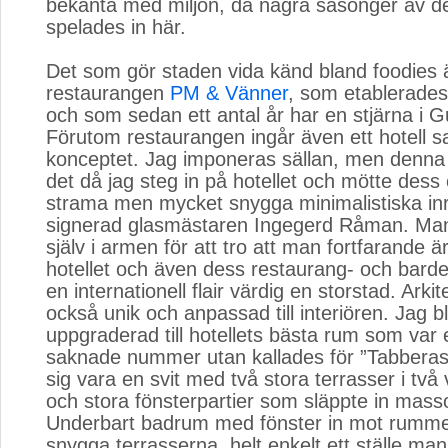
bekanta med miljön, då några säsonger av d
spelades in här.
Det som gör staden vida känd bland foodies ä
restaurangen
PM & Vänner
, som etablerade
och som sedan ett antal år har en stjärna i G
Förutom restaurangen ingår även ett hotell s
konceptet. Jag imponeras sällan, men denna 
det då jag steg in på hotellet och mötte dess
strama men mycket snygga minimalistiska inr
signerad glasmästaren Ingegerd Råman. Man
själv i armen för att tro att man fortfarande ä
hotellet och även dess restaurang- och bardel
en internationell flair värdig en storstad. Arki
också unik och anpassad till interiören. Jag b
uppgraderad till hotellets bästa rum som var
saknade nummer utan kallades för ”Tabberas
sig vara en svit med två stora terrasser i två
och stora fönsterpartier som släppte in masso
Underbart badrum med fönster in mot rumme
snygga terrasserna, helt enkelt ett ställe man 