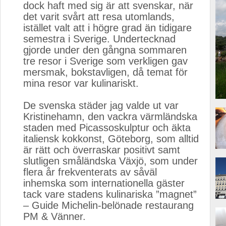
dock haft med sig är att svenskar, när
det varit svårt att resa utomlands,
istället valt att i högre grad än tidigare
semestra i Sverige. Undertecknad
gjorde under den gångna sommaren
tre resor i Sverige som verkligen gav
mersmak, bokstavligen, då temat för
mina resor var kulinariskt.
De svenska städer jag valde ut var 
Kristinehamn, den vackra värmländska
staden med Picassoskulptur och äkta
italiensk kokkonst, Göteborg, som alltid
är rätt och överraskar positivt samt
slutligen småländska Växjö, som under
flera år frekventerats av såväl
inhemska som internationella gäster
tack vare stadens kulinariska ”magnet”
– Guide Michelin-belönade restaurang
PM & Vänner.