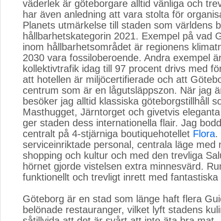
väderlek är göteborgare alltid vänliga och tre
har även anledning att vara stolta för organi
Planets utmärkelse till staden som världens b
hållbarhetskategorin 2021. Exempel på vad 
inom hållbarhetsområdet är regionens klimat
2030 vara fossiloberoende. Andra exempel är
kollektivtrafik idag till 97 procent drivs med f
att hotellen är miljöcertifierade och att Göteb
centrum som är en lågutsläppszon. När jag ä
besöker jag alltid klassiska göteborgstillhåll
Masthugget, Järntorget och givetvis elegan
ger staden dess internationella flair. Jag bo
centralt på 4-stjärniga boutiquehotellet
Flora
.
serviceinriktade personal, centrala läge med nä
shopping och kultur och med den trevliga Sal
hörnet gjorde vistelsen extra minnesvärd. R
funktionellt och trevligt inrett med fantastiska
Göteborg är en stad som länge haft flera Gui
belönade restauranger, vilket lyft stadens kuli
såtillvida att det är svårt att inte äta bra mat.