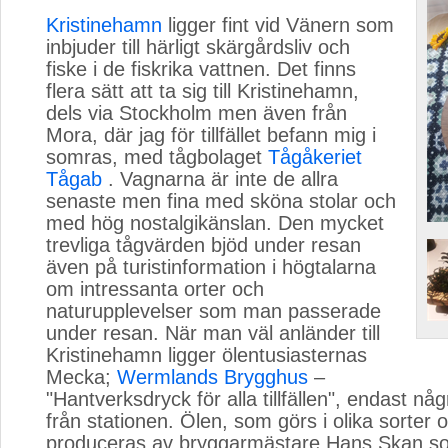
Kristinehamn
ligger fint vid Vänern som 
inbjuder till härligt skärgårdsliv och
fiske i de fiskrika vattnen. Det finns
flera sätt att ta sig till Kristinehamn,
dels via Stockholm men även från
Mora, där jag för tillfället befann mig i
somras, med tågbolaget
Tågåkeriet
Tågab
. Vagnarna är inte de allra 
senaste men fina med sköna stolar och
med hög nostalgikänslan. Den mycket
trevliga tågvärden bjöd under resan
även på turistinformation i högtalarna
om intressanta orter och
naturupplevelser som man passerade
under resan. När man väl anländer till
Kristinehamn ligger ölentusiasternas
Mecka;
Wermlands Brygghus
– 
"Hantverksdryck för alla tillfällen", endast nå
från stationen. Ölen, som görs i olika sorter 
produceras av bryggarmästare Hans Skan som