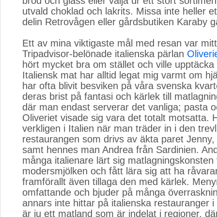
bröd och glass eller välja ur ett stort sortime
utvald choklad och lakrits. Missa inte heller e
delin Retrovågen eller gårdsbutiken Karaby g
Ett av mina viktigaste mål med resan var mit
Tripadvisor-belönade italienska pärlan
Oliveri
hört mycket bra om stället och ville upptäcka 
Italiensk mat har alltid legat mig varmt om hj
har ofta blivit besviken på våra svenska kvarte
deras brist på fantasi och kärlek till matlagn
där man endast serverar det vanliga; pasta o
Oliveriet visade sig vara det totalt motsatta.
verkligen i Italien när man träder in i den trev
restaurangen som drivs av äkta paret Jenny, 
samt hennes man Andrea från Sardinien. An
många italienare lärt sig matlagningskonsten 
modersmjölken och fått lära sig att ha råvara
framförallt även tillaga den med kärlek. Men
omfattande och bjuder på många överraskn
annars inte hittar på italienska restauranger i 
är ju ett matland som är indelat i regioner, d