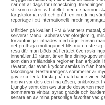
när det är dags för utcheckning. Inredningen
stil som resten av hotellet med de harmonisk
färgskalorna i vitt och grått, en inredning värd
reportage i ett internationellt inredningsmagas
Måltiden på kvällen i PM & Vänners matsal, 
serverar Menu Tabberas var oförglömlig, mi
förväntningar infriades med råge. Resan man 
det proffsiga mottagandet tills man reste sig 
resa där man bjöds på flertalet överrasknin
innehåller 10 rätter, är en fine dining-uppvisn
som den småländska regionen kan erbjuda i 
råvaror, där även kryddor samlas in från hote
takodlingar. Restaurangens sommelier är my
gav excellenta förslag på matchande viner. Mi
menyn var dels den fina gösen, ankbröstet f
Ljungby samt den avslutande desserten med 
sommarens vinbär, syrad grädde och karde
senare en av mina personliga favoriter vad gä