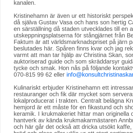
kanalen.
Kristinehamn är även ur ett historiskt perspekt
då själva Gustav Vasa och hans son hertig C
en särställning då staden utvecklades till en a
utskeppningsplatserna för stångjärnet från B
Faktum är att världsmarknadspriset på järn p
beslutades här. Spåren finns kvar och jag 
varmt att man tar hjälp av Christina Skan, s
auktoriserad guide och som skräddarsyr guida
tycke och smak. Hon nås på följande kontakt
070-815 99 62 eller
info@konsultchristinask
Kulinariskt erbjuder Kristinehamn ett intressan
restauranger och fik där mycket som servera
lokalproducerat i trakten. Centralt belägna K
hemjord är ett måste för en fikastund och sh
keramik. I krukmakeriet hittar man originella 
hantverk av kända krukmakarmästaren Annbr
och här går det också att dricka utsökt kaffe