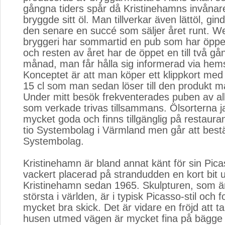
gångna tiders spår då Kristinehamns invånare
bryggde sitt öl. Man tillverkar även lättöl, gi
den senare en succé som säljer året runt. 
bryggeri har sommartid en pub som har öppet
och resten av året har de öppet en till två gå
månad, man får hålla sig informerad via hem
Konceptet är att man köper ett klippkort me
15 cl som man sedan löser till den produkt man
Under mitt besök frekventerades puben av al
som verkade trivas tillsammans. Ölsorterna j
mycket goda och finns tillgänglig på restaura
tio Systembolag i Värmland men går att bestäl
Systembolag.
Kristinehamn är bland annat känt för sin Picas
vackert placerad på strandudden en kort bit u
Kristinehamn sedan 1965. Skulpturen, som ä
största i världen, är i typisk Picasso-stil och f
mycket bra skick. Det är vidare en fröjd att ta
husen utmed vägen är mycket fina på bägge 