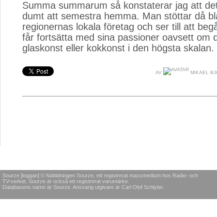
Summa summarum så konstaterar jag att det i
dumt att semestra hemma. Man stöttar då bl
regionernas lokala företag och ser till att b
får fortsätta med sina passioner oavsett om 
glaskonst eller kokkonst i den högsta skalan
AV
MIKAEL B
Sourze [loggan] © Nättidningen Sourze, ett registrerat massmedium hos Radio- och
TV-verket. Sourze är också ett registrerat varumärke.
Databasens namn är Sourze. Ansvarig utgivare är Carl Olof Schlyter.