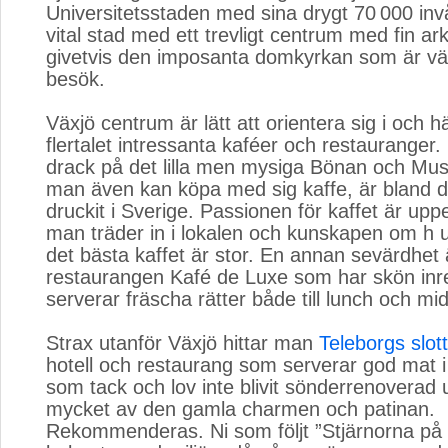
Universitetsstaden med sina drygt 70 000 inv
vital stad med ett trevligt centrum med fin ar
givetvis den imposanta domkyrkan som är väl
besök.
Växjö centrum är lätt att orientera sig i och hä
flertalet intressanta kaféer och restauranger. 
drack på det lilla men mysiga Bönan och Mus
man även kan köpa med sig kaffe, är bland d
druckit i Sverige. Passionen för kaffet är upp
man träder in i lokalen och kunskapen om h u r
det bästa kaffet är stor. En annan sevärdhet 
restaurangen Kafé de Luxe som har skön in
serverar fräscha rätter både till lunch och mi
Strax utanför Växjö hittar man 
Teleborgs slott
hotell och restaurang som serverar god mat i e
som tack och lov inte blivit sönderrenoverad u
mycket av den gamla charmen och patinan.
Rekommenderas. Ni som följt ”Stjärnorna på s