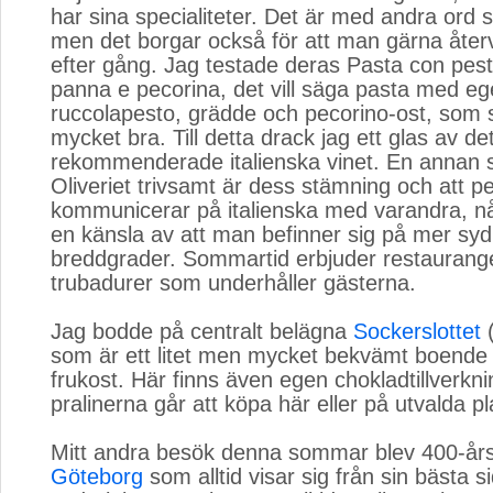
har sina specialiteter. Det är med andra ord sv
men det borgar också för att man gärna åter
efter gång. Jag testade deras Pasta con pest
panna e pecorina, det vill säga pasta med eg
ruccolapesto, grädde och pecorino-ost, som
mycket bra. Till detta drack jag ett glas av de
rekommenderade italienska vinet. En annan 
Oliveriet trivsamt är dess stämning och att p
kommunicerar på italienska med varandra, n
en känsla av att man befinner sig på mer syd
breddgrader. Sommartid erbjuder restaurange
trubadurer som underhåller gästerna.
Jag bodde på centralt belägna 
Sockerslottet
(
som är ett litet men mycket bekvämt boende
frukost. Här finns även egen chokladtillverkn
pralinerna går att köpa här eller på utvalda pl
Mitt andra besök denna sommar blev 400-årsj
Göteborg
som alltid visar sig från sin bästa s