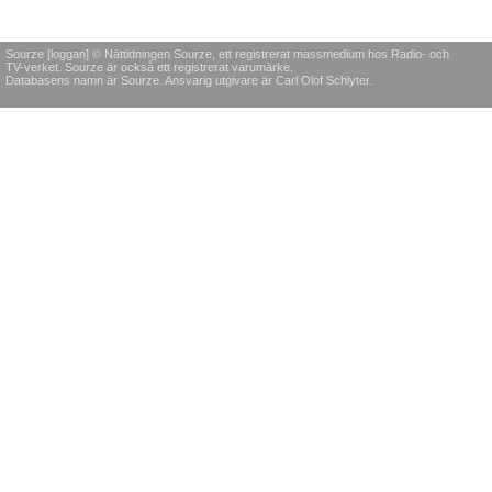
Sourze [loggan] © Nättidningen Sourze, ett registrerat massmedium hos Radio- och
TV-verket. Sourze är också ett registrerat varumärke.
Databasens namn är Sourze. Ansvarig utgivare är Carl Olof Schlyter.