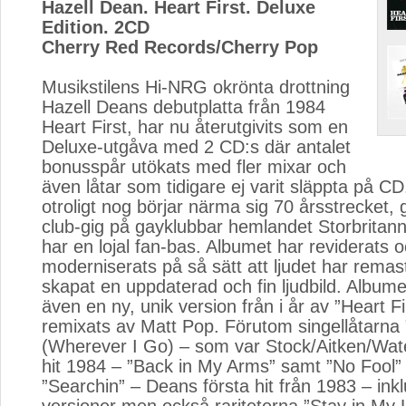
Hazell Dean. Heart First. Deluxe
Edition. 2CD
Cherry Red Records/Cherry Pop
Musikstilens Hi-NRG okrönta drottning 
Hazell Deans debutplatta från 1984
Heart First, har nu återutgivits som en
Deluxe-utgåva med 2 CD:s där antalet
bonusspår utökats med fler mixar och
även låtar som tidigare ej varit släppta på C
otroligt nog börjar närma sig 70 årsstrecket, 
club-gig på gayklubbar hemlandet Storbritann
har en lojal fan-bas. Albumet har reviderats 
moderniserats på så sätt att ljudet har remast
skapat en uppdaterad och fin ljudbild. Albume
även en ny, unik version från i år av ”Heart F
remixats av Matt Pop. Förutom singellåtarna
(Wherever I Go) – som var Stock/Aitken/Wat
hit 1984 – ”Back in My Arms” samt ”No Fool”
”Searchin” – Deans första hit från 1983 – inklu