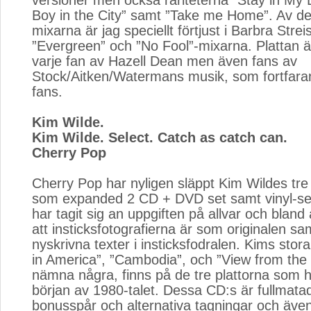
versioner men också rariteterna ”Stay in My L
Boy in the City” samt ”Take me Home”. Av 
mixarna är jag speciellt förtjust i Barbra Stre
”Evergreen” och ”No Fool”-mixarna. Plattan ä
varje fan av Hazell Dean men även fans av
Stock/Aitken/Watermans musik, som fortfara
fans.
Kim Wilde.
Kim Wilde. Select. Catch as catch can.
Cherry Pop
Cherry Pop har nyligen släppt Kim Wildes tre f
som expanded 2 CD + DVD set samt vinyl-set
har tagit sig an uppgiften på allvar och bland a
att insticksfotografierna är som originalen sa
nyskrivna texter i insticksfodralen. Kims stor
in America”, ”Cambodia”, och ”View from the b
nämna några, finns på de tre plattorna som h
början av 1980-talet. Dessa CD:s är fullmat
bonusspår och alternativa tagningar och äve