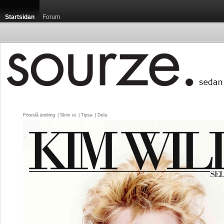
Startsidan
Forum
Föreslå ändring
| 
Skriv ut
| 
Tipsa
| 
Dela