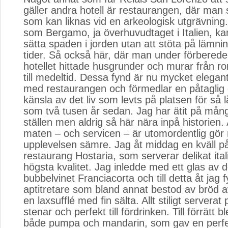
gäller andra hotell är restaurangen, där man s
som kan liknas vid en arkeologisk utgrävning.
som Bergamo, ja överhuvudtaget i Italien, k
sätta spaden i jorden utan att stöta på lämnin
tider. Så också här, där man under förberede
hotellet hittade husgrunder och murar från r
till medeltid. Dessa fynd är nu mycket elegant
med restaurangen och förmedlar en påtaglig o
känsla av det liv som levts på platsen för så l
som två tusen år sedan. Jag har ätit på mån
ställen men aldrig så här nära inpå historien.
maten – och servicen – är utomordentlig gör na
upplevelsen sämre. Jag åt middag en kväll på
restaurang Hostaria, som serverar delikat ita
högsta kvalitet. Jag inledde med ett glas av d
bubbelvinet Franciacorta och till detta åt jag f
aptitretare som bland annat bestod av bröd a
en laxsufflé med fin sälta. Allt stiligt serverat
stenar och perfekt till fördrinken. Till förrätt 
både pumpa och mandarin, som gav en perfekt