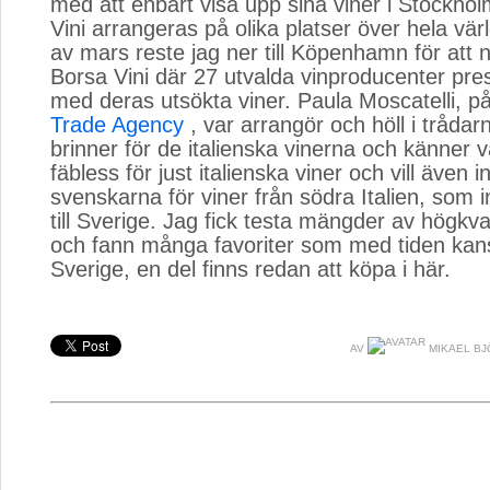
med att enbart visa upp sina viner i Stockho
Vini arrangeras på olika platser över hela värl
av mars reste jag ner till Köpenhamn för att 
Borsa Vini där 27 utvalda vinproducenter pre
med deras utsökta viner. Paula Moscatelli, p
Trade Agency
, var arrangör och höll i trådarn
brinner för de italienska vinerna och känner vä
fäbless för just italienska viner och vill även 
svenskarna för viner från södra Italien, som int
till Sverige. Jag fick testa mängder av högkval
och fann många favoriter som med tiden kanske
Sverige, en del finns redan att köpa i här.
AV
MIKAEL BJ