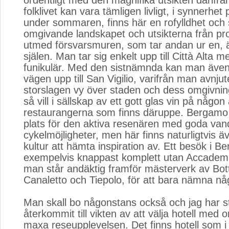
ordentligt med den magnifika utsikten därifrån
folklivet kan vara tämligen livligt, i synnerhe
under sommaren, finns här en rofylldhet och 
omgivande landskapet och utsikterna från p
utmed försvarsmuren, som tar andan ur en, ä
själen. Man tar sig enkelt upp till Città Alta m
funikulär. Med den sistnämnda kan man även 
vägen upp till San Vigilio, varifrån man avnjut
storslagen vy över staden och dess omgivni
så vill i sällskap av ett gott glas vin på någon
restaurangerna som finns däruppe. Bergamo 
plats för den aktiva resenären med goda van
cykelmöjligheter, men här finns naturligtvis 
kultur att hämta inspiration av. Ett besök i B
exempelvis knappast komplett utan Accademi
man står andäktig framför mästerverk av Botti
Canaletto och Tiepolo, för att bara nämna nå
Man skall bo någonstans också och jag har st
återkommit till vikten av att välja hotell med 
maxa reseupplevelsen. Det finns hotell som i 