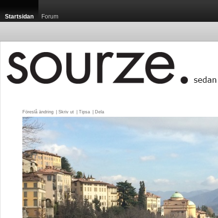
Startsidan
Forum
Föreslå ändring
| 
Skriv ut
| 
Tipsa
| 
Dela