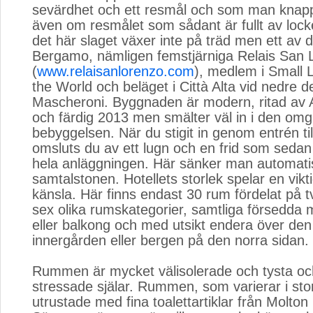
sevärdhet och ett resmål och som man knappt
även om resmålet som sådant är fullt av locke
det här slaget växer inte på träd men ett av d
Bergamo, nämligen femstjärniga Relais San 
(
www.relaisanlorenzo.com
), medlem i Small 
the World och beläget i Città Alta vid nedre 
Mascheroni. Byggnaden är modern, ritad av A
och färdig 2013 men smälter väl in i den omg
bebyggelsen. När du stigit in genom entrén till
omsluts du av ett lugn och en frid som seda
hela anläggningen. Här sänker man automati
samtalstonen. Hotellets storlek spelar en vikti
känsla. Här finns endast 30 rum fördelat på t
sex olika rumskategorier, samtliga försedda 
eller balkong och med utsikt endera över den 
innergården eller bergen på den norra sidan.
Rummen är mycket välisolerade och tysta och
stressade själar. Rummen, som varierar i stor
utrustade med fina toalettartiklar från Molton