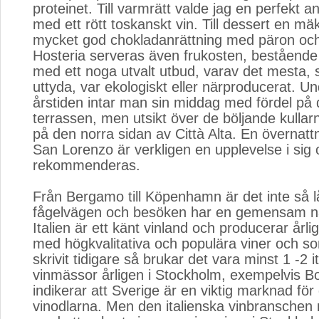
proteinet. Till varmrätt valde jag en perfekt an
med ett rött toskanskt vin. Till dessert en mä
mycket god chokladanrättning med päron och
Hosteria serveras även frukosten, bestående
med ett noga utvalt utbud, varav det mesta,
uttyda, var ekologiskt eller närproducerat. 
årstiden intar man sin middag med fördel på
terrassen, men utsikt över de böljande kulla
på den norra sidan av Città Alta. En övernatt
San Lorenzo är verkligen en upplevelse i sig
rekommenderas.
Från Bergamo till Köpenhamn är det inte så lå
fågelvägen och besöken har en gemensam n
Italien är ett känt vinland och producerar år
med högkvalitativa och populära viner och so
skrivit tidigare så brukar det vara minst 1 -2 i
vinmässor årligen i Stockholm, exempelvis Bor
indikerar att Sverige är en viktig marknad för 
vinodlarna. Men den italienska vinbranschen n