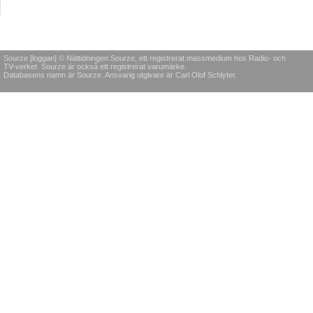
Sourze [loggan] © Nättidningen Sourze, ett registrerat massmedium hos Radio- och
TV-verket. Sourze är också ett registrerat varumärke.
Databasens namn är Sourze. Ansvarig utgivare är Carl Olof Schlyter.