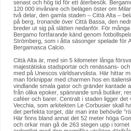
senast och hög tid för ett återbesök. Bergam
120 000 invånare och belägen öster om Milan
två delar, den gamla staden – Città Alta – b
på berg, tronande över Città Bassa, den ne
breder ut sig på slätten nedanför. För många
Bergamo fortfarande känd genom fotbollspel
Strömberg, som i åtta säsonger spelade för A
Bergamasca Calcio.
Città Alta är, med sin 5 kilometer långa försva
majestätiska stadsportar och renässans- och
med på Unescos världsarvslista. Här hittar ma
man förknippar med charmen hos en italiensk
vindlande smala gator och gränder kantade 
från olika epoker, spännande små butiker, re
caféer och barer. Centralt i staden ligger det
Vecchia, som arkitekten Le Corbusier skall h
det perfekta torget, där man inte behövde ”rö
Här finns bland annat det 52 meter höga Gom
och orkar man gå de 263 stegen upp i torne