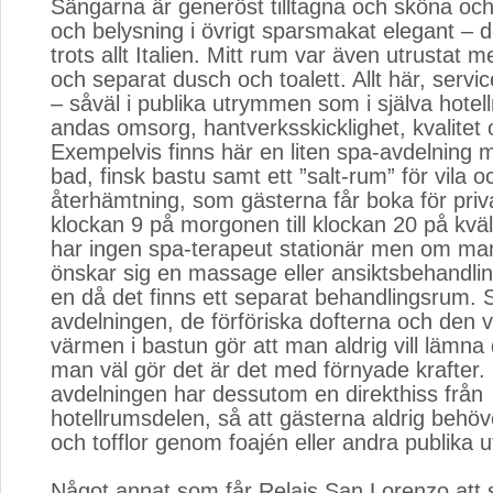
Sängarna är generöst tilltagna och sköna o
och belysning i övrigt sparsmakat elegant – de
trots allt Italien. Mitt rum var även utrustat 
och separat dusch och toalett. Allt här, servi
– såväl i publika utrymmen som i själva hote
andas omsorg, hantverksskicklighet, kvalitet o
Exempelvis finns här en liten spa-avdelning m
bad, finsk bastu samt ett ”salt-rum” för vila o
återhämtning, som gästerna får boka för priv
klockan 9 på morgonen till klockan 20 på kväl
har ingen spa-terapeut stationär men om ma
önskar sig en massage eller ansiktsbehandli
en då det finns ett separat behandlingsrum. St
avdelningen, de förföriska dofterna och den 
värmen i bastun gör att man aldrig vill lämn
man väl gör det är det med förnyade krafter.
avdelningen har dessutom en direkthiss från
hotellrumsdelen, så att gästerna aldrig behöv
och tofflor genom foajén eller andra publika
Något annat som får Relais San Lorenzo att st