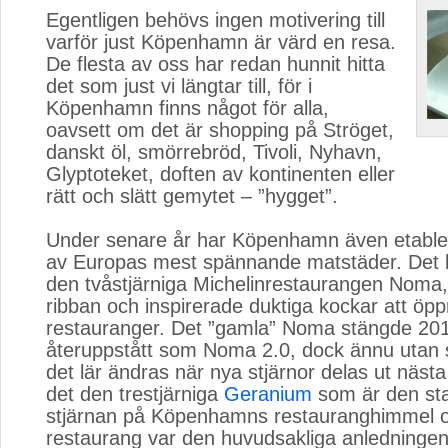
Egentligen behövs ingen motivering till 
varför just Köpenhamn är värd en resa.
De flesta av oss har redan hunnit hitta
det som just vi längtar till, för i
Köpenhamn finns något för alla,
oavsett om det är shopping på Ströget,
danskt öl, smörrebröd, Tivoli, Nyhavn,
Glyptoteket, doften av kontinenten eller
rätt och slätt gemytet – ”hygget”.
Under senare år har Köpenhamn även etabler
av Europas mest spännande matstäder. Det
den tvåstjärniga Michelinrestaurangen Noma
ribban och inspirerade duktiga kockar att öp
restauranger. Det ”gamla” Noma stängde 20
återuppstått som Noma 2.0, dock ännu utan 
det lär ändras när nya stjärnor delas ut nästa
det den trestjärniga
Geranium
som är den sta
stjärnan på Köpenhamns restauranghimmel 
restaurang var den huvudsakliga anledningen t