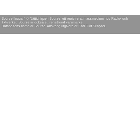
Sourze [loggan] © Nättidningen Sourze, ett registrerat massmedium hos Radio- och
TV-verket. Sourze är också ett registrerat varumärke.
Databasens namn är Sourze. Ansvarig utgivare är Carl Olof Schlyter.