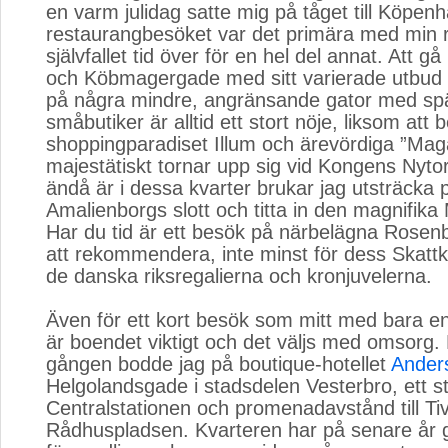
en varm julidag satte mig på tåget till Köp
restaurangbesöket var det primära med min 
självfallet tid över för en hel del annat. Att g
och Köbmagergade med sitt varierade utbud a
på några mindre, angränsande gator med s
småbutiker är alltid ett stort nöje, liksom att
shoppingparadiset Illum och ärevördiga ”Ma
majestätiskt tornar upp sig vid Kongens Nytor
ändå är i dessa kvarter brukar jag utsträcka 
Amalienborgs slott och titta in den magnifika
Har du tid är ett besök på närbelägna Rosenb
att rekommendera, inte minst för dess Ska
de danska riksregalierna och kronjuvelerna.
Även för ett kort besök som mitt med bara en
är boendet viktigt och det väljs med omsorg.
gången bodde jag på boutique-hotellet
Ander
Helgolandsgade i stadsdelen Vesterbro, ett s
Centralstationen och promenadavstånd till Tiv
Rådhuspladsen. Kvarteren har på senare år