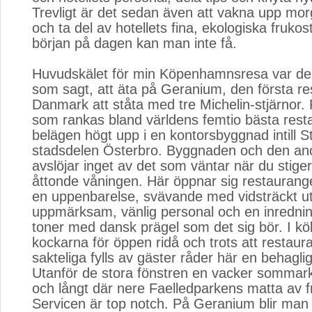
Trevligt är det sedan även att vakna upp mo
och ta del av hotellets fina, ekologiska frukos
början på dagen kan man inte få.
Huvudskälet för min Köpenhamnsresa var den
som sagt, att äta på Geranium, den första re
Danmark att ståta med tre Michelin-stjärnor.
som rankas bland världens femtio bästa rest
belägen högt upp i en kontorsbyggnad intill St
stadsdelen Österbro. Byggnaden och den a
avslöjar inget av det som väntar när du stige
åttonde våningen. Här öppnar sig restauran
en uppenbarelse, svävande med vidsträckt ut
uppmärksam, vänlig personal och en inredning
toner med dansk prägel som det sig bör. I kö
kockarna för öppen ridå och trots att restau
sakteliga fylls av gäster råder här en behaglig 
Utanför de stora fönstren en vacker sommar
och långt där nere Faelledparkens matta av f
Servicen är top notch. På Geranium blir man