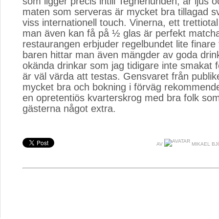
som ligger precis intill Tegnerlunden, är ljus o
maten som serveras är mycket bra tillagad 
viss internationell touch. Vinerna, ett trettiot
man även kan få på ½ glas är perfekt match
restaurangen erbjuder regelbundet lite finare 
baren hittar man även mängder av goda drink
okända drinkar som jag tidigare inte smakat 
är väl värda att testas. Gensvaret från publik
mycket bra och bokning i förväg rekommende
en opretentiös kvarterskrog med bra folk som 
gästerna något extra.
AV
MIKAEL BJ