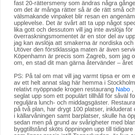
fast 20-rättersmeny som ändras några gånge
om det är många rätter så är de rätt små oc
välsmakande vinpaket blir resan en angenäm 
upplevelse. Det är svårt att ta upp något speci
lika gott och dessutom vill jag inte avslöja fö
överraskningsmomentet är en stor del av up
jag kan avslöja att smakerna är nordiska oc
Utöver den förstklassiga maten är även servi
Köpenhamn är precis som Zagreb, som jag oc
om, en stad dit man gärna återvänder – året 
PS: På tal om mat vill jag varmt tipsa er om 
av ett helt annat slag här hemma i Stockhol
relativt nyöppnade krogen restaurang
Nabo
, 
seglat upp som ett populärt tillhåll för såväl 
reguljära lunch- och middagsgäster. Restaur
på två plan, har drygt 100 platser, inkludera
i källarvåningen samt barplatser, skulle ha öp
sedan men på grund av svårigheter med bla
byggtillstånd sköts öppningen upp till tidigare 