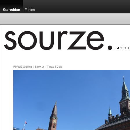
Startsidan
Forum
Föreslå ändring
| 
Skriv ut
| 
Tipsa
| 
Dela