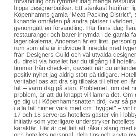
förvandling och rymmer idag många restaura
hippa designerbutiker. Ett stenkast härifrån l
Köpenhamns gamla ”Meat Packing District”, s
liknande områden på andra platser i världen,
genomgått en förvandling. Här finns idag fler
restauranger och barer inrymda i de gamla fa
lagerlokalerna. Andersen är ett litet, personli
rum som alla är individuellt inredda med tyge
från Designers Guild och väl utvalda designe
du direkt via hotellet har du tillgång till hotel
timmar från check-in, oavsett när du anländer
positiv nyhet jag aldrig stött på tidigare. Hotel
veritabel oas att dra sig tillbaka till efter en l
fall – varm dag på stan. Problemet, om det nu
problem, är att du knappt vill lämna det. Om
ge dig ut i Köpenhamnsnatten dröj kvar så pa
i alla fall hinner vara med om ”hygget” – vin
17 och 18 serveras hotellets gäster vin i lobby
initiativ som ytterligare understryker hotellets
karaktär. Här är det lätt att råka i slang med
och hotellets personal, dela tips och knyta ny