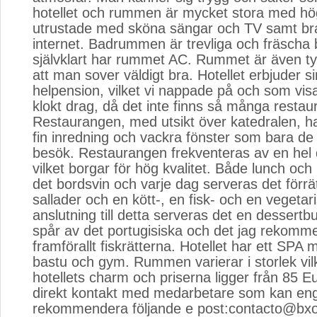
hotellet och rummen är mycket stora med hög
utrustade med sköna sängar och TV samt br
internet. Badrummen är trevliga och fräscha
självklart har rummet AC. Rummet är även tys
att man sover väldigt bra. Hotellet erbjuder s
helpension, vilket vi nappade på och som visa
klokt drag, då det inte finns så många restau
Restaurangen, med utsikt över katedralen, h
fin inredning och vackra fönster som bara de 
besök. Restaurangen frekventeras av en hel 
vilket borgar för hög kvalitet. Både lunch oc
det bordsvin och varje dag serveras det förrät
sallader och en kött-, en fisk- och en vegetari
anslutning till detta serveras det en dessertb
spår av det portugisiska och det jag rekomm
framförallt fiskrätterna. Hotellet har ett SP
bastu och gym. Rummen varierar i storlek vilk
hotellets charm och priserna ligger från 85 Eu
direkt kontakt med medarbetare som kan en
rekommendera följande e post:contacto@bxo