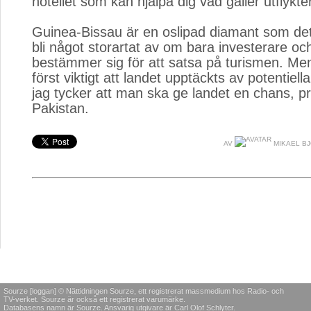
hotellet som kan hjälpa dig vad gäller utflykter
Guinea-Bissau är en oslipad diamant som det
bli något storartat av om bara investerare oc
bestämmer sig för att satsa på turismen. Men
först viktigt att landet upptäckts av potentiel
jag tycker att man ska ge landet en chans, 
Pakistan.
AV
MIKAEL B
Sourze [loggan] © Nättidningen Sourze, ett registrerat massmedium hos Radio- och
TV-verket. Sourze är också ett registrerat varumärke.
Databasens namn är Sourze. Ansvarig utgivare är Carl Olof Schlyter.