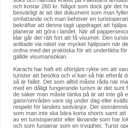
söks och hämtas enkelt på Pakistans ambas
och kostar 260 kr. Något som dock gör det hel
besvärligt är att det dokument som man fyller 
omfattande och man behöver en turistoperatö
bekräftar att denna tagit uppdraget att hjälpa
planerar att göra i landet. När all pappersexc
klar går det rätt fort att få visumet. Den turi
anlitade via nätet var mycket hjälpsam när det
ordna med det praktiska för att underlätta för
gällde visumansökan.
Karachi har haft ett oförtjänt rykte om att vara
turister att besöka och vi kan så här efteråt 
så är fallet. Det som alltid måste råda när ma
med en dåligt fungerande turism är det sunt f
de saker man måste tänka på är att inte gå
gator/områden vare sig under dag eller kvälls
respekt för landets sedvänjor. Det sistnämnd
som man inte ska bära korta shorts samt att 
av en turistoperatör eller liknande som har 
och som fungerar som en trygghet. Turist o