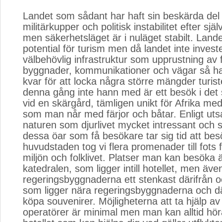
Landet som sådant har haft sin beskärda del 
militärkupper och politisk instabilitet efter sj
men säkerhetsläget är i nuläget stabilt. Lande
potential för turism men då landet inte investe
välbehövlig infrastruktur som upprustning av f
byggnader, kommunikationer och vägar så har
kvar för att locka några större mängder turist
denna gång inte hann med är ett besök i det
vid en skärgård, tämligen unikt för Afrika me
som man når med färjor och båtar. Enligt uts
naturen som djurlivet mycket intressant och
dessa öar som få besökare tar sig tid att bes
huvudstaden tog vi flera promenader till fots f
miljön och folklivet. Platser man kan besöka 
katedralen, som ligger intill hotellet, men äve
regeringsbyggnaderna ett stenkast därifrån
som ligger nära regeringsbyggnaderna och 
köpa souvenirer. Möjligheterna att ta hjälp av 
operatörer är minimal men man kan alltid höra