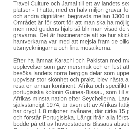
Travel Culture och Jamal till ett av landets
platser - Thatta, med en halv miljon gravar fö
och andra dignitärer, begravda mellan 1300 til
Området är för stort för att man ska ha möjligh
men med guidens hjälp så blir man visad de v
gravarna. Det är fascinerande att se hur skic
hantverkarna var med att mejsla fram de olik
utsmyckningarna och fina mosaikerna.
Efter ha lämnat Karachi och Pakistan med ma
upplevelser som gav mersmak och en lust at
besöka landets norra bergiga delar som uppe
uppvisar stor skönhet och prakt, blev nästa a
resa en annan kontinent: Afrika och specifik
portugisiska kolonin Guinea-Bissau, som till s
Afrikas minsta nation efter Seychellerna. Lan
självständigt 1974, är även ett av Afrikas fatt
har drygt 1,8 miljoner invånare, där cirka 15 
och förstår Portugisiska, Långt ifrån alla förs
bodde på ett av huvudstadens Bissaus absolut