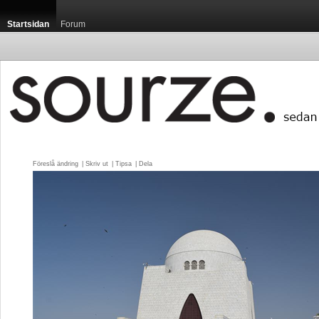
Startsidan
Forum
Föreslå ändring
| 
Skriv ut
| 
Tipsa
| 
Dela