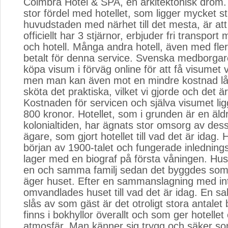
Coimbra Hotel & SPA, en arkitektonisk dröm.
stor fördel med hotellet, som ligger mycket str
huvudstaden med närhet till det mesta, är at
officiellt har 3 stjärnor, erbjuder fri transport 
och hotell. Många andra hotell, även med fler 
betalt för denna service. Svenska medborgar
köpa visum i förväg online för att få visumet
men man kan även mot en mindre kostnad låt
sköta det praktiska, vilket vi gjorde och det är
Kostnaden för servicen och själva visumet lig
800 kronor. Hotellet, som i grunden är en äl
kolonialtiden, har ägnats stor omsorg av dess
ägare, som gjort hotellet till vad det är idag.
början av 1900-talet och fungerade inledning
lager med en biograf på första våningen. Hus
en och samma familj sedan det byggdes som 
äger huset. Efter en sammanslagning med int
omvandlades huset till vad det är idag. En 
slås av som gäst är det otroligt stora antale
finns i bokhyllor överallt och som ger hotellet 
atmosfär. Man känner sig trygg och säker s