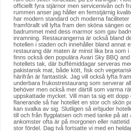
officiellt fyra stjärnor men servicenivån och fr
rummen anser jag håller en femstjärnig kval
har modern standard och moderna faciliteter 
framförallt vill lyfta fram den sköna sängen o
badrummet med dess marmor som gav badru
inramning. Restaurangerna är också bland d
hotellen i staden och innehåller bland annat 
restaurang där maten är minst lika bra som i
finns också den populära Avari Sky BBQ and
hotellets tak, där buffémiddagar serveras m
pakistansk mat, både kött, fisk och vegetarisk
härifrån är fantastisk. Jag vill också lyfta fram
underbara frukostrestaurang som serverar a
behöver men också mer därtill som varma rä
uppskattade mycket. Vill man ta sig ett dopp 
flanerande så har hotellet en stor och skön 
kan svalka av sig. Slutligen så erbjuder hotelle
till och från flygplatsen och med tanke på at
ankomster ofta är på morgonen eller nattetid 
stor fördel. Dag två fortsatte vi med en held