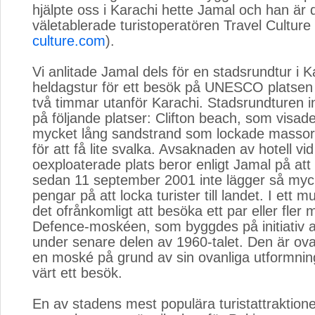
hjälpte oss i Karachi hette Jamal och han är 
väletablerade turistoperatören Travel Culture 
culture.com
).
Vi anlitade Jamal dels för en stadsrundtur i K
heldagstur för ett besök på UNESCO platsen 
två timmar utanför Karachi. Stadsrundturen i
på följande platser: Clifton beach, som visad
mycket lång sandstrand som lockade massor
för att få lite svalka. Avsaknaden av hotell vi
oexploaterade plats beror enligt Jamal på at
sedan 11 september 2001 inte lägger så mycke
pengar på att locka turister till landet. I ett m
det ofrånkomligt att besöka ett par eller fler
Defence-moskéen, som byggdes på initiativ a
under senare delen av 1960-talet. Den är ovan
en moské på grund av sin ovanliga utformnin
värt ett besök.
En av stadens mest populära turistattraktione