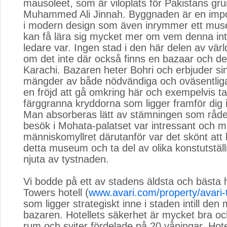
mausoleet, som är viloplats för Pakistans gr
Muhammed Ali Jinnah. Byggnaden är en imp
i modern design som även inrymmer ett mu
kan få lära sig mycket mer om vem denna in
ledare var. Ingen stad i den här delen av vär
om det inte där också finns en bazaar och de
Karachi. Bazaren heter Bohri och erbjuder si
mängder av både nödvändiga och oväsentliga
en fröjd att gå omkring här och exempelvis ta
färggranna kryddorna som ligger framför dig i
Man absorberas lätt av stämningen som råder
besök i Mohata-palatset var intressant och 
människomyllret därutanför var det skönt att
detta museum och ta del av olika konstutstäl
njuta av tystnaden.
Vi bodde på ett av stadens äldsta och bästa ho
Towers hotell (
www.avari.com/property/avari-
som ligger strategiskt inne i staden intill den 
bazaren. Hotellets säkerhet är mycket bra oc
rum och sviter fördelade på 20 våningar. Hote