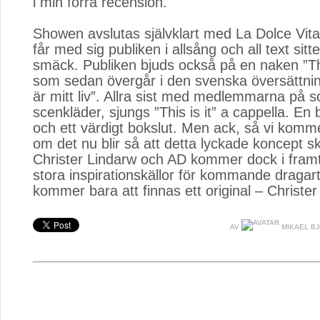
i min förra recension.
Showen avslutas självklart med La Dolce Vita
får med sig publiken i allsång och all text sit
smäck. Publiken bjuds också på en naken ”Thi
som sedan övergår i den svenska översättni
är mitt liv”. Allra sist med medlemmarna på 
scenkläder, sjungs ”This is it” a cappella. En 
och ett värdigt bokslut. Men ack, så vi komm
om det nu blir så att detta lyckade koncept sk
Christer Lindarw och AD kommer dock i framt
stora inspirationskällor för kommande dragart
kommer bara att finnas ett original – Christer
AV
MIKAEL B