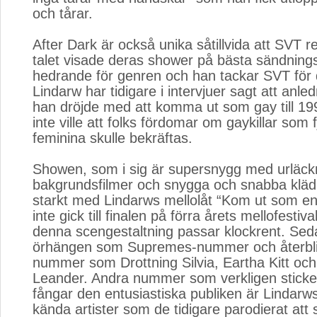
och tårar.
After Dark är också unika såtillvida att SVT 
talet visade deras shower på bästa sändningst
hedrande för genren och han tackar SVT för
Lindarw har tidigare i intervjuer sagt att anledn
han dröjde med att komma ut som gay till 19
inte ville att folks fördomar om gaykillar som f
feminina skulle bekräftas.
Showen, som i sig är supersnygg med urläckr
bakgrundsfilmer och snygga och snabba klädb
starkt med Lindarws mellolåt “Kom ut som en
inte gick till finalen på förra årets mellofesti
denna scengestaltning passar klockrent. Seda
örhängen som Supremes-nummer och återbl
nummer som Drottning Silvia, Eartha Kitt oc
Leander. Andra nummer som verkligen sticke
fångar den entusiastiska publiken är Lindarws
kända artister som de tidigare parodierat att 