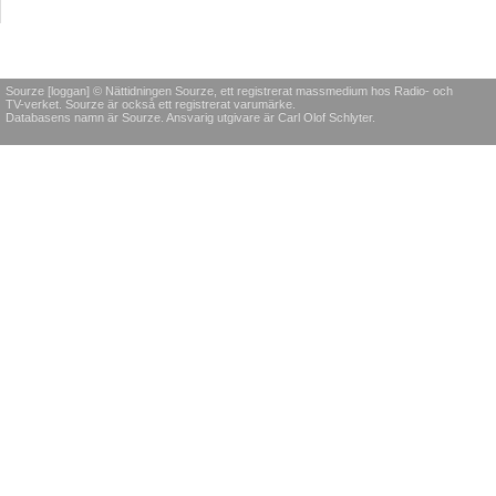
Sourze [loggan] © Nättidningen Sourze, ett registrerat massmedium hos Radio- och
TV-verket. Sourze är också ett registrerat varumärke.
Databasens namn är Sourze. Ansvarig utgivare är Carl Olof Schlyter.