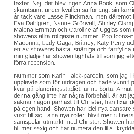
texter. Nej, det blev ingen Anna Book, som Ch
skämtsamt under kvällen sa förlängt sin kar
år tack vare Lasse Flinckman, men däremot Li
Eva Dahlgren, Nanne Grönvall, Shirley Clamp
Malena Ernman och Caroline af Ugglas som til
showens allra roligaste nummer. Pop Icons-
Madonna, Lady Gaga, Britney, Katy Perry o
ett av showens bästa, snärtiga och fartfyllda 
min glädje har showen tightats till som jag eft
förra recension.
Nummer som Karin Falck-parodin, som jag i h
upplevde som för utdragen och hade vunnit p
kvar på planeringsstadiet, är nu borta. Annat
denna gång inte har några förbehåll, är att ja
saknar någon parhäst till Christer, han fixar d
på egen hand. Showen har idel nya dansare
vuxit till sig i sina nya roller, blivit mer rutine
samspelar utmärkt med Christer. Showen har
bli mer sexig och har numera den lilla “krydda