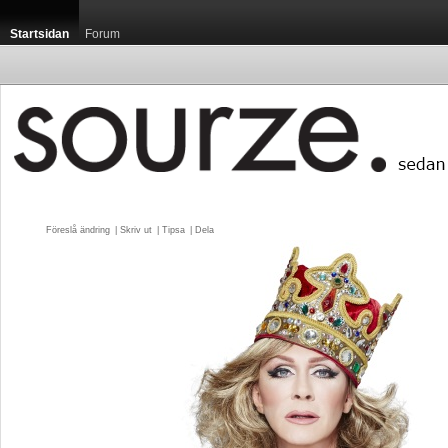
Startsidan
Forum
Föreslå ändring
| 
Skriv ut
| 
Tipsa
| 
Dela