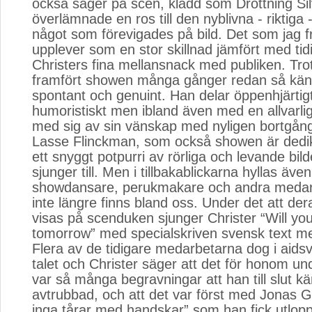
också säger på scen, klädd som Drottning Si
överlämnade en ros till den nyblivna - riktiga 
något som förevigades på bild. Det som jag fr
upplever som en stor skillnad jämfört med ti
Christers fina mellansnack med publiken. Tro
framfört showen många gånger redan så känn
spontant och genuint. Han delar öppenhjärtigt
humoristiskt men ibland även med en allvarli
med sig av sin vänskap med nyligen bortgån
Lasse Flinckman, som också showen är dedik
ett snyggt potpurri av rörliga och levande bil
sjunger till. Men i tillbakablickarna hyllas även
showdansare, perukmakare och andra meda
inte längre finns bland oss. Under det att der
visas på scenduken sjunger Christer “Will you 
tomorrow” med specialskriven svensk text me
Flera av de tidigare medarbetarna dog i aid
talet och Christer säger att det för honom und
var så många begravningar att han till slut k
avtrubbad, och att det var först med Jonas G
inga tårar med handskar” som han fick utlopp