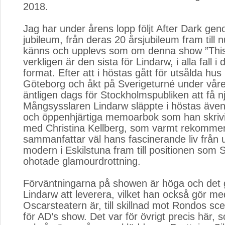
2018.
Jag har under årens lopp följt After Dark geno
jubileum, från deras 20 årsjubileum fram till 
känns och upplevs som om denna show ”This i
verkligen är den sista för Lindarw, i alla fall i 
format. Efter att i höstas gått för utsålda hu
Göteborg och åkt på Sverigeturné under våre
äntligen dags för Stockholmspubliken att få 
Mångsysslaren Lindarw släppte i höstas även
och öppenhjärtiga memoarbok som han skrivi
med Christina Kellberg, som varmt rekomme
sammanfattar väl hans fascinerande liv från
modern i Eskilstuna fram till positionen som 
ohotade glamourdrottning.
Förväntningarna på showen är höga och det gä
Lindarw att leverera, vilket han också gör m
Oscarsteatern är, till skillnad mot Rondos sc
för AD’s show. Det var för övrigt precis här, 