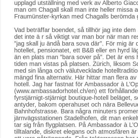
upplagd utställning med verk av Alberto Giac
man om Chagall skall man inte heller missa a
Fraumünster-kyrkan med Chagalls berömda g
Vad beträffar boendet, så tillhör jag inte dem
det inte ä r så viktigt var man bor när man re
”jag skall ju ändå bara sova där”. För mig är
hotellet, pensionatet, ett B&B eller en hyrd l
än en plats man ”bara sover på”. Det är ens
tiden man vistas på platsen. Zürich, liksom Sc
med sin långa och välutvecklade hotelltraditi
mängd fina alternativ. Här hittar man flera av
hotell. Jag har fastnat för Ambassador à L’O
(www.ambassadorhotel.ch/en) ett förhållandevi
fyrstjärnigt-stjärnigt boutique-hotell beläget
antyder, bakom operahuset och nära Bellevu
Bahnhofstrasse. Bara några minuters promen
järnvägsstationen Stadelhofen, dit man enkel
tar sig från flygplatsen. På Ambassador à L’
tilltalande, diskret elegans och atmosfären är 