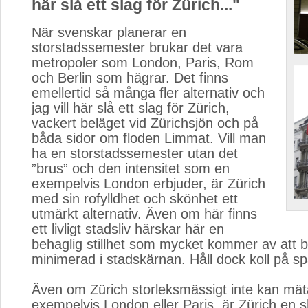
här slå ett slag för Zürich..."
När svenskar planerar en
storstadssemester brukar det vara
metropoler som London, Paris, Rom
och Berlin som hägrar. Det finns
emellertid så många fler alternativ och
jag vill här slå ett slag för Zürich,
vackert beläget vid Zürichsjön och på
båda sidor om floden Limmat. Vill man
ha en storstadssemester utan det
”brus” och den intensitet som en
exempelvis London erbjuder, är Zürich
med sin rofylldhet och skönhet ett
utmärkt alternativ. Även om här finns
ett livligt stadsliv härskar här en
behaglig stillhet som mycket kommer av att bi
minimerad i stadskärnan. Håll dock koll på s
Även om Zürich storleksmässigt inte kan mät
exempelvis London eller Paris, är Zürich en 