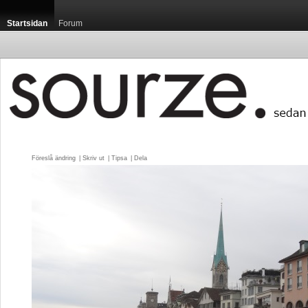
Startsidan
Forum
Föreslå ändring
| 
Skriv ut
| 
Tipsa
| 
Dela