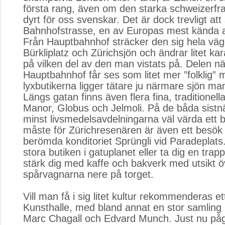
första rang, även om den starka schweizerfra
dyrt för oss svenskar. Det är dock trevligt att
Bahnhofstrasse, en av Europas mest kända a
Från Hauptbahnhof sträcker den sig hela väge
Bürkliplatz och Zürichsjön och ändrar litet k
på vilken del av den man vistats på. Delen n
Hauptbahnhof får ses som litet mer ”folklig”
lyxbutikerna ligger tätare ju närmare sjön m
Längs gatan finns även flera fina, traditionel
Manor, Globus och Jelmoli. På de båda sistn
minst livsmedelsavdelningarna väl värda ett b
måste för Zürichresenären är även ett besök
berömda konditoriet Sprüngli vid Paradeplats
stora butiken i gatuplanet eller ta dig en tra
stärk dig med kaffe och bakverk med utsikt ö
spårvagnarna nere på torget.
Vill man få i sig litet kultur rekommenderas et
Kunsthalle, med bland annat en stor samling
Marc Chagall och Edvard Munch. Just nu pågå