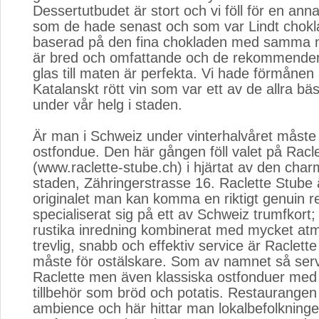
Dessertutbudet är stort och vi föll för en anna
som de hade senast och som var Lindt chok
baserad på den fina chokladen med samma n
är bred och omfattande och de rekommender
glas till maten är perfekta. Vi hade förmånen a
Katalanskt rött vin som var ett av de allra bäs
under vår helg i staden.
Är man i Schweiz under vinterhalvåret måste
ostfondue. Den här gången föll valet på Racl
(www.raclette-stube.ch) i hjärtat av den cha
staden, Zähringerstrasse 16. Raclette Stube 
originalet man kan komma en riktigt genuin 
specialiserat sig på ett av Schweiz trumfkort;
rustika inredning kombinerat med mycket at
trevlig, snabb och effektiv service är Raclette
måste för ostälskare. Som av namnet så ser
Raclette men även klassiska ostfonduer med 
tillbehör som bröd och potatis. Restaurangen 
ambience och här hittar man lokalbefolkningen,