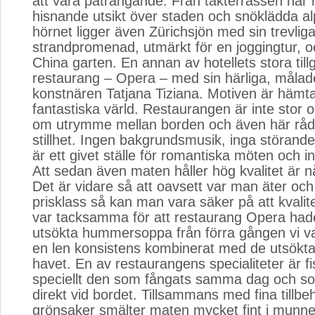
att vara påträngande. Från takterrassen har
hisnande utsikt över staden och snöklädda a
hörnet ligger även Zürichsjön med sin trevlig
strandpromenad, utmärkt för en joggingtur, o
China garten. En annan av hotellets stora til
restaurang – Opera – med sin härliga, målad
konstnären Tatjana Tiziana. Motiven är hämt
fantastiska värld. Restaurangen är inte stor o
om utrymme mellan borden och även här råd
stillhet. Ingen bakgrundsmusik, inga störande
är ett givet ställe för romantiska möten och i
Att sedan även maten håller hög kvalitet är nå
Det är vidare så att oavsett var man äter och
prisklass så kan man vara säker på att kvalit
var tacksamma för att restaurang Opera hade
utsökta hummersoppa från förra gången vi va
en len konsistens kombinerat med de utsökt
havet. En av restaurangens specialiteter är fi
speciellt den som fångats samma dag och s
direkt vid bordet. Tillsammans med fina tillbe
grönsaker smälter maten mycket fint i munne