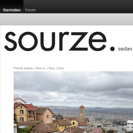
Startsidan
Forum
Föreslå ändring
| 
Skriv ut
| 
Tipsa
| 
Dela