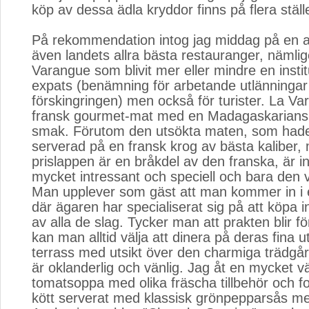
köp av dessa ädla kryddor finns på flera ställ
På rekommendation intog jag middag på en a
även landets allra bästa restauranger, nämli
Varangue som blivit mer eller mindre en instit
expats (benämning för arbetande utlänningar 
förskingringen) men också för turister. La V
fransk gourmet-mat med en Madagaskariansk
smak. Förutom den utsökta maten, som hade
serverad på en fransk krog av bästa kaliber,
prislappen är en bråkdel av den franska, är i
mycket intressant och speciell och bara den 
Man upplever som gäst att man kommer in i 
där ägaren har specialiserat sig på att köpa i
av alla de slag. Tycker man att prakten blir f
kan man alltid välja att dinera på deras fina ut
terrass med utsikt över den charmiga trädgå
är oklanderlig och vänlig. Jag åt en mycket 
tomatsoppa med olika fräscha tillbehör och f
kött serverat med klassisk grönpepparsås med