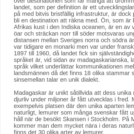
över destinationen som får många att drömma
landet, som per definition är ett utvecklings
på med bitvis bristfällig infrastruktur, är dock
bli en destination att räkna med. Ön, som är
Afrikas kust i den Indiska oceanen, är en av 
öar och sträckan norr till söder motsvaras un
distansen mellan Sveriges norra och södra ä
var tidigare en monarki men var under franskt
1897 till 1960, då landet fick sin självständig
språket är, vid sidan av madagaskarianska, lan
språk vilket underlättar kommunikationen mel
landsmännen då det finns 18 olika stammar 
sinsemellan talar en unik dialekt.
Madagaskar är unikt såtillvida att dess unika 
djurliv under miljoner år fått utvecklas i fred
exempelvis platsen där den unika aparten lem
naturligt, lemurer som många svenskar fått 
håll när de besökt Skansen i Stockholm. På
kommer man dem mycket nära i deras naturlig
finns det 30 olika arter av lemurer.