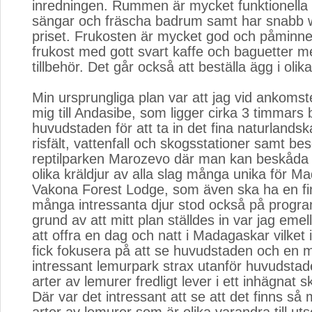
inredningen. Rummen är mycket funktionell
sängar och fräscha badrum samt har snabb wi
priset. Frukosten är mycket god och påminn
frukost med gott svart kaffe och baguetter 
tillbehör. Det går också att beställa ägg i olik
Min ursprungliga plan var att jag vid ankomst
mig till Andasibe, som ligger cirka 3 timmars b
huvudstaden för att ta in det fina naturlands
risfält, vattenfall och skogsstationer samt be
reptilparken Marozevo där man kan beskåda
olika kräldjur av alla slag många unika för M
Vakona Forest Lodge, som även ska ha en f
många intressanta djur stod också på progr
grund av att mitt plan ställdes in var jag emel
att offra en dag och natt i Madagaskar vilket 
fick fokusera på att se huvudstaden och en 
intressant lemurpark strax utanför huvudstad
arter av lemurer fredligt lever i ett inhägnat
Där var det intressant att se att det finns så