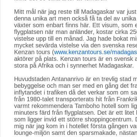
Mitt mål när jag reste till Madagaskar var just 
denna unika art men också få ta del av unika
växter som enbart finns här. Ett visum, som 
flygplatsen när man anländer, kostar cirka 25
vistelse upp till en månad. Jag hade bokat m
mycket sevärda vistelse via den svenska re
Kenzan tours (
www.kenzantours.se/madagas
aktörer på plats. Kenzan tours är en svensk 
stora på Afrika och i synnerhet Madagaskar.
Huvudstaden Antananrivo är en trevlig stad m
bebyggelse och man ser med en gång det fr
inflytandet i trafiken då det verkar som om s
från 1980-talet transporterats hit från Frankr
varmt rekommendera Tamboho hotell som ligg
minuters färd från flygplatsen. Det är ett litet
som ligger invid ett större shoppingcentrum.
mig när jag kom in i hotellet första gången va
lounge-miljön samt den sparsmakade, nästan