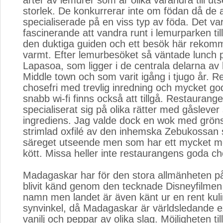
arter av lemurer som är olika varandra till u
storlek. De konkurrerar inte om födan då de a
specialiserade på en viss typ av föda. Det v
fascinerande att vandra runt i lemurparken 
den duktiga guiden och ett besök här reko
varmt. Efter lemurbesöket så väntade lunch 
Lapasoa, som ligger i de centrala delarna av
Middle town och som varit igång i tjugo år. 
chosefri med trevlig inredning och mycket go
snabb wi-fi finns också att tillgå. Restaurang
specialiserat sig på olika rätter med gåsleve
ingrediens. Jag valde dock en wok med gröns
strimlad oxfilé av den inhemska Zebukossan 
säreget utseende men som har ett mycket mö
kött. Missa heller inte restaurangens goda ch
Madagaskar har för den stora allmänheten på 
blivit känd genom den tecknade Disneyfilm
namn men landet är även känt ur en rent kuli
synvinkel, då Madagaskar är världsledande e
vanilj och peppar av olika slag. Möjligheten 