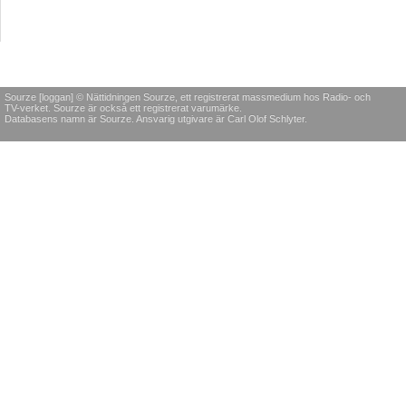
Sourze [loggan] © Nättidningen Sourze, ett registrerat massmedium hos Radio- och
TV-verket. Sourze är också ett registrerat varumärke.
Databasens namn är Sourze. Ansvarig utgivare är Carl Olof Schlyter.