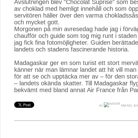
Avslutningen blev ”Chocolat Suprise” som be
av choklad med hemligt innehåll och som öpp
servitören häller över den varma chokladssås
och mycket gott.
Morgonen på min avresedag hade jag i förväg
chaufför och guide som tog mig runt i staden o
jag fick fina fotomöjligheter. Guiden berätta
landets och stadens fascinerande historia.
Madagaskar ger en som turist ett stort merv
känner när man lämnar landet att hit vill man
för att se och upptäcka mer av – för den sto
– landets okända skatter. Till Madagaskar fl
bekvämt med bland annat Air France från Pa
AV
MIKAEL B