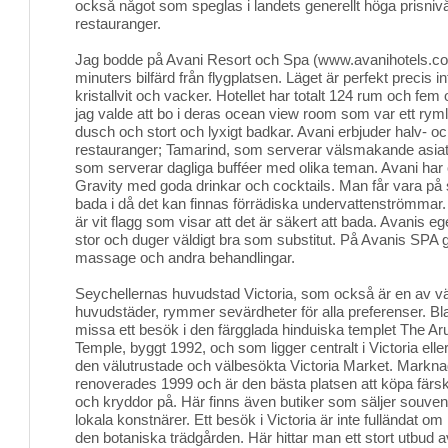
också något som speglas i landets generellt höga prisnivå
restauranger.
Jag bodde på Avani Resort och Spa (www.avanihotels.c
minuters bilfärd från flygplatsen. Läget är perfekt precis in
kristallvit och vacker. Hotellet har totalt 124 rum och fem
jag valde att bo i deras ocean view room som var ett rym
dusch och stort och lyxigt badkar. Avani erbjuder halv- o
restauranger; Tamarind, som serverar välsmakande asia
som serverar dagliga bufféer med olika teman. Avani har 
Gravity med goda drinkar och cocktails. Man får vara på 
bada i då det kan finnas förrädiska undervattenströmmar. K
är vit flagg som visar att det är säkert att bada. Avanis e
stor och duger väldigt bra som substitut. På Avanis SPA g
massage och andra behandlingar.
Seychellernas huvudstad Victoria, som också är en av vä
huvudstäder, rymmer sevärdheter för alla preferenser. Bl
missa ett besök i den färgglada hinduiska templet The A
Temple, byggt 1992, och som ligger centralt i Victoria eller
den välutrustade och välbesökta Victoria Market. Mark
renoverades 1999 och är den bästa platsen att köpa färsk 
och kryddor på. Här finns även butiker som säljer souveni
lokala konstnärer. Ett besök i Victoria är inte fulländat 
den botaniska trädgården. Här hittar man ett stort utbud 