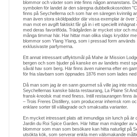
blommor och växter som inte finns någon annanstans. De
symbolen för landet är den säregna dubbelkokosnöten ”
finns på Seychellerna och som har en säregen kvinnlig an
man även stora sköldpaddor där vissa exemplar är över
man mot en avgift faktiskt får gå in i ett speciellt inhägn
med deras favoritföda. Trädgården är mycket stor och man 
många timmar här. Har hittar man olika slags kryddor me
blommor som Ylang Ylang, som i pressad form används s
exklusivaste parfymerna.
Ett annat intressant utflyktsmål på Mahe är Mission Lodge
bergen och som bjuder på kanske en av landets mest spe
såväl hav som berg. Här finns även ruinerna efter en ga
för fria slavbarn som öppnades 1876 men som lades ned en
Då man som jag är en sann gourmet så ville jag inte missa t
Seychellernas kanske bästa restaurang, La Plaine St And
fransk-kreolsk mat med finess. Intill restaurangen finns ä
– Trois Freres Distillery, som producerar inhemsk rom och 
enklare sorter till vällagrade och smaksatta varianter.
En mycket intressant plats att inmundiga sin lunch på är 
Jardin du Roi Spice Garden. Här hittar man mängder av vä
blommor som man som besökare kan hitta naturligt på S
utsökta kök, som serverar enkla men välsmakande måltid