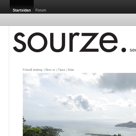
Startsidan
Forum
Föreslå ändring
| 
Skriv ut
| 
Tipsa
| 
Dela