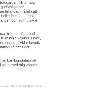
ädgården, tillhör nog
r gudomliga och
an fulländad måltid satt
heller inte att samtala
urangen och som visade
n tröttnar på sol och 
till mindre kajaker. Fiske,
n annan självklar favorit.
ation så finns det
jag kan konstatera att 
ll att ta med mig vänner
EL BJÖRNFOT
05 SEP 2016 17:35