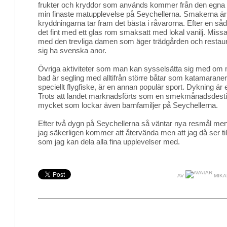
frukter och kryddor som används kommer från den egna tr
min finaste matupplevelse på Seychellerna. Smakerna ä
kryddningarna tar fram det bästa i råvarorna. Efter en såd
det fint med ett glas rom smaksatt med lokal vanilj. Missa 
med den trevliga damen som äger trädgården och resta
sig ha svenska anor.
Övriga aktiviteter som man kan sysselsätta sig med om ma
bad är segling med alltifrån större båtar som katamaraner 
speciellt flygfiske, är en annan populär sport. Dykning är e
Trots att landet marknadsförts som en smekmånadsdestin
mycket som lockar även barnfamiljer på Seychellerna.
Efter två dygn på Seychellerna så väntar nya resmål men 
jag säkerligen kommer att återvända men att jag då ser ti
som jag kan dela alla fina upplevelser med.
AV
MIKA