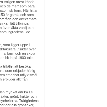
n troligen mest kända
Coco de mer” som bara
atomisk form. Här hittar
 150 år gamla och som
at område och direkt mata
kan lätt tillbringa
n även äkta vanilj och
om ingrediens i de
, som ligger uppe i 
ktakulära utsikter över
mmal farm och en skola
 bit in på 1900-talet.
illfället att besöka 
re, som erbjuder härlig
ven ett annat utflyktsmål
erbjuder allt från
den mycket artrika Le 
xter, grönt, frukter och
eychellerna. Trädgårdens
er där alla grönsaker,