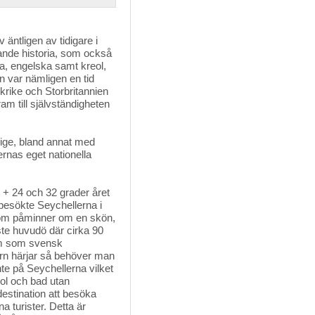
 äntligen av tidigare i
ande historia, som också
nska, engelska samt kreol,
n var nämligen en tid
nkrike och Storbritannien
am till självständigheten
erige, bland annat med 
rnas eget nationella
+ 24 och 32 grader året 
 besökte Seychellerna i
a som påminner om en skön,
te huvudö där cirka 90
um som svensk
rn härjar så behöver man
nte på Seychellerna vilket
sol och bad utan
estination att besöka
a turister. Detta är