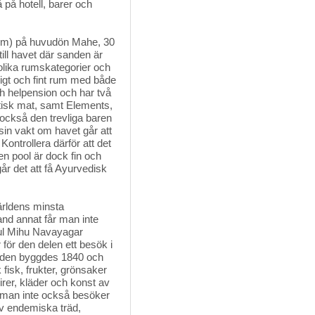
 på hotell, barer och
om) på huvudön Mahe, 30 
till havet där sanden är
 olika rumskategorier och
ligt och fint rum med både
ch helpension och har två
tisk mat, samt Elements,
också den trevliga baren
sin vakt om havet går att
ontrollera därför att det
gen pool är dock fin och
år det att få Ayurvedisk
rldens minsta 
and annat får man inte
rul Mihu Navayagar
 för den delen ett besök i
naden byggdes 1840 och
fisk, frukter, grönsaker
rer, kläder och konst av
om man inte också besöker
av endemiska träd,