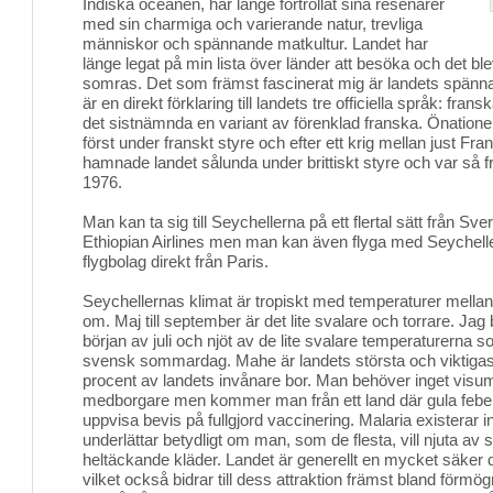
Indiska oceanen, har länge förtrollat sina resenärer
med sin charmiga och varierande natur, trevliga
människor och spännande matkultur. Landet har
länge legat på min lista över länder att besöka och det blev
somras. Det som främst fascinerat mig är landets spänn
är en direkt förklaring till landets tre officiella språk: fra
det sistnämnda en variant av förenklad franska. Önatione
först under franskt styre och efter ett krig mellan just Fra
hamnade landet sålunda under brittiskt styre och var så fr
1976.
Man kan ta sig till Seychellerna på ett flertal sätt från Sv
Ethiopian Airlines men man kan även flyga med Seychelle
flygbolag direkt från Paris.
Seychellernas klimat är tropiskt med temperaturer mellan 
om. Maj till september är det lite svalare och torrare. Jag
början av juli och njöt av de lite svalare temperaturern
svensk sommardag. Mahe är landets största och viktigas
procent av landets invånare bor. Man behöver inget vis
medborgare men kommer man från ett land där gula febe
uppvisa bevis på fullgjord vaccinering. Malaria existerar i
underlättar betydligt om man, som de flesta, vill njuta av 
heltäckande kläder. Landet är generellt en mycket säker d
vilket också bidrar till dess attraktion främst bland förmögn