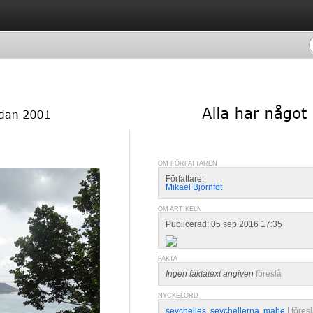
OM FÖRFATTAREN
Författare:
Mikael Björnfot
OM ARTIKELN
Publicerad: 05 sep 2016 17:35
FAKTA
Ingen faktatext angiven
föreslå
NYCKELORD
seychelles
,
seychellerna
,
mahe
| 
föres