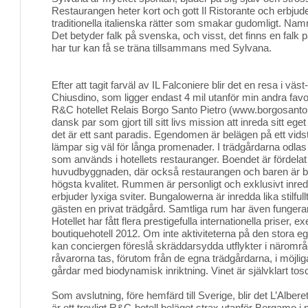
Restaurangen heter kort och gott Il Ristorante och erbju
traditionella italienska rätter som smakar gudomligt. Nam
Det betyder falk på svenska, och visst, det finns en fa
har tur kan få se träna tillsammans med Sylvana.
Efter att tagit farväl av IL Falconiere blir det en resa i väst-ce
Chiusdino, som ligger endast 4 mil utanför min andra favori
R&C hotellet Relais Borgo Santo Pietro (www.borgosantop
dansk par som gjort till sitt livs mission att inreda sitt eg
det är ett sant paradis. Egendomen är belägen på ett vi
lämpar sig väl för långa promenader. I trädgårdarna odlas
som används i hotellets restauranger. Boendet är fördel
huvudbyggnaden, där också restaurangen och baren är be
högsta kvalitet. Rummen är personligt och exklusivt in
erbjuder lyxiga sviter. Bungalowerna är inredda lika stilfu
gästen en privat trädgård. Samtliga rum har även fungera
Hotellet har fått flera prestigefulla internationella priser,
boutiquehotell 2012. Om inte aktiviteterna på den stora e
kan conciergen föreslå skräddarsydda utflykter i närområ
råvarorna tas, förutom från de egna trädgårdarna, i möjli
gårdar med biodynamisk inriktning. Vinet är självklart tos
Som avslutning, före hemfärd till Sverige, blir det L’Albere
är ett trevligt R&C-hotell beläget strax utanför Bergamo i no