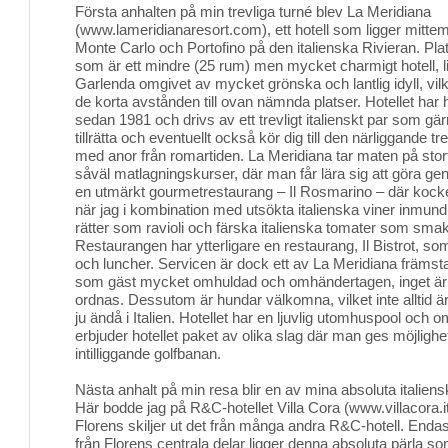
Första anhalten på min trevliga turné blev La Meridiana 
(www.lameridianaresort.com), ett hotell som ligger mitte
Monte Carlo och Portofino på den italienska Rivieran. Pla
som är ett mindre (25 rum) men mycket charmigt hotell, ligg
Garlenda omgivet av mycket grönska och lantlig idyll, vil
de korta avstånden till ovan nämnda platser. Hotellet har 
sedan 1981 och drivs av ett trevligt italienskt par som gär
tillrätta och eventuellt också kör dig till den närliggande 
med anor från romartiden. La Meridiana tar maten på stort
såväl matlagningskurser, där man får lära sig att göra ge
en utmärkt gourmetrestaurang – Il Rosmarino – där kocken
när jag i kombination med utsökta italienska viner inmundi
rätter som ravioli och färska italienska tomater som sma
Restaurangen har ytterligare en restaurang, Il Bistrot, s
och luncher. Servicen är dock ett av La Meridiana främs
som gäst mycket omhuldad och omhändertagen, inget är 
ordnas. Dessutom är hundar välkomna, vilket inte alltid är
ju ändå i Italien. Hotellet har en ljuvlig utomhuspool och
erbjuder hotellet paket av olika slag där man ges möjlighe
intilliggande golfbanan.
Nästa anhalt på min resa blir en av mina absoluta italiensk
Här bodde jag på R&C-hotellet Villa Cora (www.villacora.it/
Florens skiljer ut det från många andra R&C-hotell. End
från Florens centrala delar ligger denna absoluta pärla 