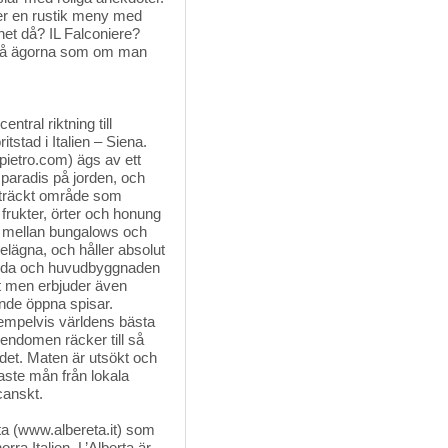
der en rustik meny med
net då? IL Falconiere?
lk på ägorna som om man
ntral riktning till 
tstad i Italien – Siena.
ietro.com) ägs av ett
et paradis på jorden, och
dsträckt område som
 frukter, örter och honung
at mellan bungalows och
lägna, och håller absolut
redda och huvudbyggnaden
llt men erbjuder även
nde öppna spisar.
 exempelvis världens bästa
gendomen räcker till så
det. Maten är utsökt och
gaste mån från lokala
canskt.
ta (www.albereta.it) som 
rra Italien. L’Alberta är