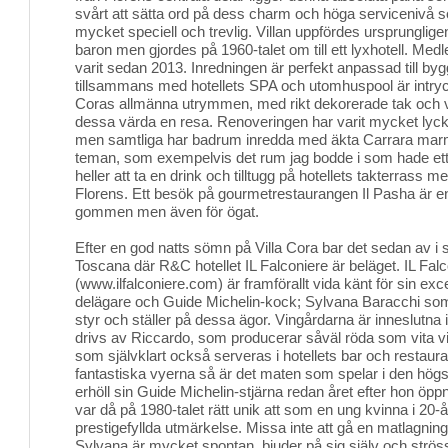
svårt att sätta ord på dess charm och höga servicenivå 
mycket speciell och trevlig. Villan uppfördes ursprunglige
baron men gjordes på 1960-talet om till ett lyxhotell. Me
varit sedan 2013. Inredningen är perfekt anpassad till by
tillsammans med hotellets SPA och utomhuspool är intryck
Coras allmänna utrymmen, med rikt dekorerade tak och 
dessa värda en resa. Renoveringen har varit mycket lyc
men samtliga har badrum inredda med äkta Carrara mar
teman, som exempelvis det rum jag bodde i som hade ett
heller att ta en drink och tilltugg på hotellets takterrass 
Florens. Ett besök på gourmetrestaurangen Il Pasha är en
gommen men även för ögat.
Efter en god natts sömn på Villa Cora bar det sedan av i syd
Toscana där R&C hotellet IL Falconiere är beläget. IL Fal
(www.ilfalconiere.com) är framförallt vida känt för sin e
delägare och Guide Michelin-kock; Sylvana Baracchi s
styr och ställer på dessa ägor. Vingårdarna är inneslut
drivs av Riccardo, som producerar såväl röda som vita vin
som självklart också serveras i hotellets bar och restau
fantastiska vyerna så är det maten som spelar i den högs
erhöll sin Guide Michelin-stjärna redan året efter hon öpp
var då på 1980-talet rätt unik att som en ung kvinna i 20-
prestigefyllda utmärkelse. Missa inte att gå en matlagnin
Sylvana är mycket spontan, bjuder på sig själv och strös