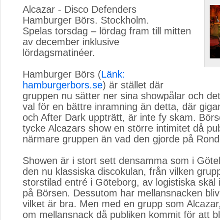
Alcazar - Disco Defenders
Hamburger Börs. Stockholm.
Spelas torsdag – lördag fram till mitten 
av december inklusive
lördagsmatinéer.
Hamburger Börs (
Länk:
hamburgerbors.se
) är stället där
gruppen nu sätter ner sina showpålar och det
val för en bättre inramning än detta, där gig
och After Dark uppträtt, är inte fy skam. Börs
tycke Alcazars show en större intimitet då p
närmare gruppen än vad den gjorde på Rond
Showen är i stort sett densamma som i Göte
den nu klassiska discokulan, från vilken grup
storstilad entré i Göteborg, av logistiska skäl
på Börsen. Dessutom har mellansnacken blivi
vilket är bra. Men med en grupp som Alcazar
om mellansnack då publiken kommit för att bl