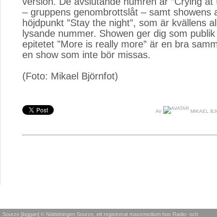
version. De avslutande numren är ”Crying at 
– gruppens genombrottslåt – samt showens 
höjdpunkt ”Stay the night”, som är kvällens a
lysande nummer. Showen ger dig som publik 
epitetet "More is really more” är en bra sam
en show som inte bör missas.
(Foto: Mikael Björnfot)
AV
MIKAEL B
Sourze [loggan] © Nättidningen Sourze, ett registrerat massmedium hos Radio- och