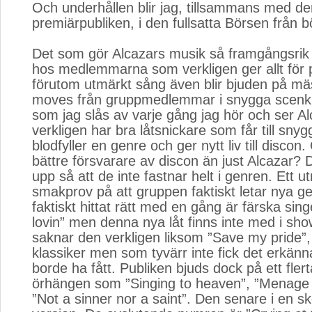
Och underhållen blir jag, tillsammans med de
premiärpubliken, i den fullsatta Börsen från bör
Det som gör Alcazars musik så framgångsrik ä
hos medlemmarna som verkligen ger allt för 
förutom utmärkt sång även blir bjuden på mä
moves från gruppmedlemmar i snygga scenkl
som jag slås av varje gång jag hör och ser Al
verkligen har bra låtsnickare som får till sny
blodfyller en genre och ger nytt liv till discon
bättre försvarare av discon än just Alcazar? 
upp så att de inte fastnar helt i genren. Ett u
smakprov på att gruppen faktiskt letar nya g
faktiskt hittat rätt med en gång är färska sin
lovin” men denna nya låt finns inte med i sh
saknar den verkligen liksom ”Save my pride”
klassiker men som tyvärr inte fick det erkä
borde ha fått. Publiken bjuds dock på ett fler
örhängen som ”Singing to heaven”, ”Menage 
”Not a sinner nor a saint”. Den senare i en s