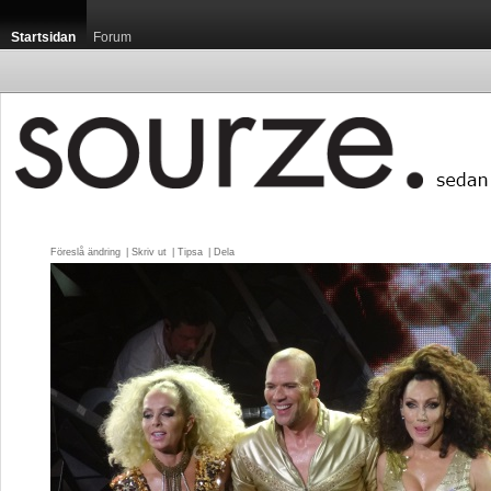
Startsidan
Forum
Föreslå ändring
| 
Skriv ut
| 
Tipsa
| 
Dela