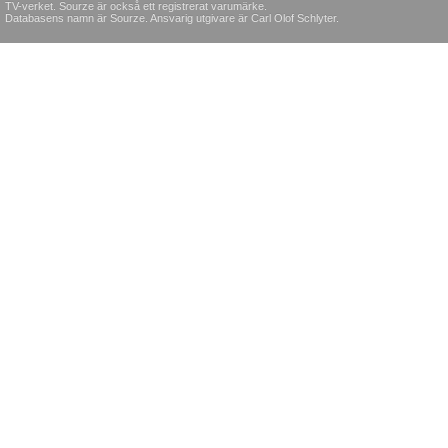
TV-verket. Sourze är också ett registrerat varumärke.
Databasens namn är Sourze. Ansvarig utgivare är Carl Olof Schlyter.