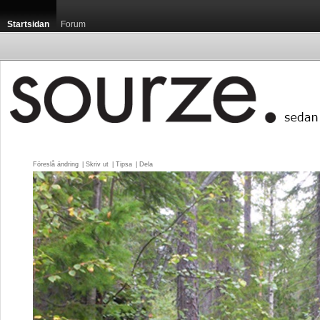
Startsidan
Forum
Föreslå ändring
| 
Skriv ut
| 
Tipsa
| 
Dela