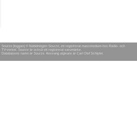
Sourze [loggan] © Nättidningen Sourze, ett registrerat massmedium hos Radio- och
TV-verket. Sourze är också ett registrerat varumärke.
Databasens namn är Sourze. Ansvarig utgivare är Carl Olof Schlyter.