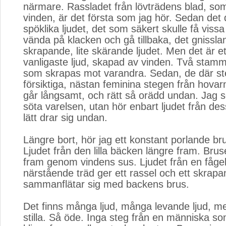
närmare. Rassladet från lövträdens blad, s
vinden, är det första som jag hör. Sedan det
spöklika ljudet, det som säkert skulle få viss
vända på klacken och gå tillbaka, det gnissla
skrapande, lite skärande ljudet. Men det är e
vanligaste ljud, skapad av vinden. Två stamm
som skrapas mot varandra. Sedan, de där st
försiktiga, nästan feminina stegen från hovarn
går långsamt, och rätt så orädd undan. Jag s
söta varelsen, utan hör enbart ljudet från d
lätt drar sig undan.
Längre bort, hör jag ett konstant porlande brus
Ljudet från den lilla bäcken längre fram. Bruse
fram genom vindens sus. Ljudet från en fågels
närstående träd ger ett rassel och ett skrap
sammanflätar sig med backens brus.
Det finns många ljud, många levande ljud, m
stilla. Så öde. Inga steg från en människa som