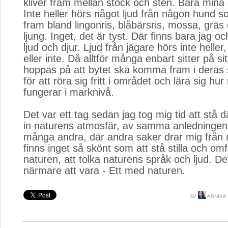
kliver fram mellan stock och sten. Bara mina
Inte heller hörs något ljud från någon hund so
fram bland lingonris, blåbärsris, mossa, gräs 
ljung. Inget, det är tyst. Där finns bara jag o
ljud och djur. Ljud från jägare hörs inte heller,
eller inte. Då alltför många enbart sitter på si
hoppas på att bytet ska komma fram i deras sy
för att röra sig fritt i området och lära sig hu
fungerar i marknivå.
Det var ett tag sedan jag tog mig tid att stå d
in naturens atmosfär, av samma anledningen
många andra, där andra saker drar mig från 
finns inget så skönt som att stå stilla och o
naturen, att tolka naturens språk och ljud. Det
närmare att vara - Ett med naturen.
AV
ANNIKA