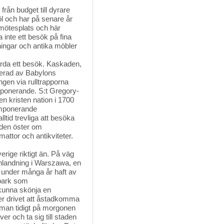
rån budget till dyrare 
öl och har på senare år
g mötesplats och här
inte ett besök på fina
ningar och antika möbler
rda ett besök. Kaskaden, 
rerad av Babylons
gen via rulltrapporna
imponerande. S:t Gregory-
 en kristen nation i 1700
 imponerande
tid trevliga att besöka
aden öster om
attor och antikviteter.
erige riktigt än. På väg 
nlandning i Warszawa, en
m under många år haft av
lpark som
kunna skönja en
er drivet att åstadkomma
 man tidigt på morgonen
er och ta sig till staden