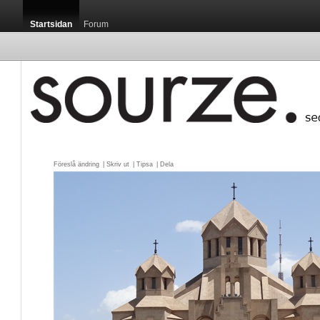
Startsidan
Forum
Föreslå ändring
| 
Skriv ut
| 
Tipsa
| 
Dela