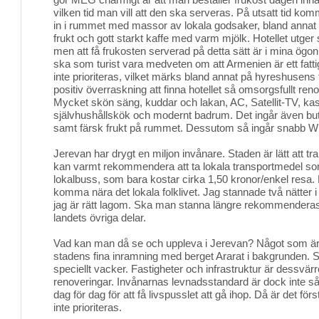
vilken tid man vill att den ska serveras. På utsatt tid ko
in i rummet med massor av lokala godsaker, bland annat f
frukt och gott starkt kaffe med varm mjölk. Hotellet utger si
men att få frukosten serverad på detta sätt är i mina ögo
ska som turist vara medveten om att Armenien är ett fatti
inte prioriteras, vilket märks bland annat på hyreshusens 
positiv överraskning att finna hotellet så omsorgsfullt reno
Mycket skön säng, kuddar och lakan, AC, Satellit-TV, k
självhushållskök och modernt badrum. Det ingår även butel
samt färsk frukt på rummet. Dessutom så ingår snabb Wi-f
Jerevan har drygt en miljon invånare. Staden är lätt att tra
kan varmt rekommendera att ta lokala transportmedel s
lokalbuss, som bara kostar cirka 1,50 kronor/enkel resa. De
komma nära det lokala folklivet. Jag stannade två nätter 
jag är rätt lagom. Ska man stanna längre rekommenderas a
landets övriga delar.
Vad kan man då se och uppleva i Jerevan? Något som är v
stadens fina inramning med berget Ararat i bakgrunden. Sjä
speciellt vacker. Fastigheter och infrastruktur är dessvär
renoveringar. Invånarnas levnadsstandard är dock inte
dag för dag för att få livspusslet att gå ihop. Då är det förs
inte prioriteras.