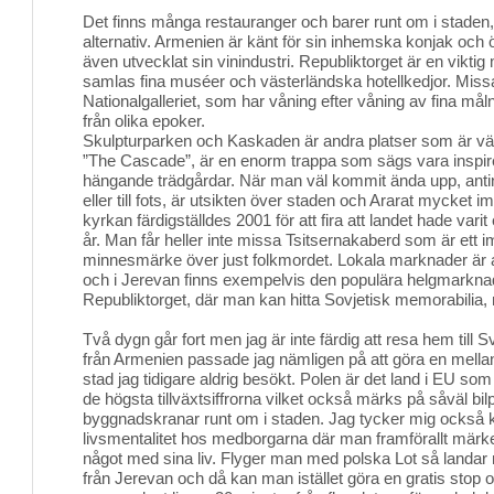
Det finns många restauranger och barer runt om i staden, f
alternativ. Armenien är känt för sin inhemska konjak och 
även utvecklat sin vinindustri. Republiktorget är en vikti
samlas fina muséer och västerländska hotellkedjor. Missa 
Nationalgalleriet, som har våning efter våning av fina mål
från olika epoker.
Skulpturparken och Kaskaden är andra platser som är vä
”The Cascade”, är en enorm trappa som sägs vara inspi
hängande trädgårdar. När man väl kommit ända upp, antin
eller till fots, är utsikten över staden och Ararat mycket 
kyrkan färdigställdes 2001 för att fira att landet hade varit
år. Man får heller inte missa Tsitsernakaberd som är ett
minnesmärke över just folkmordet. Lokala marknader är all
och i Jerevan finns exempelvis den populära helgmarkn
Republiktorget, där man kan hitta Sovjetisk memorabilia, m
Två dygn går fort men jag är inte färdig att resa hem till Sv
från Armenien passade jag nämligen på att göra en mella
stad jag tidigare aldrig besökt. Polen är det land i EU so
de högsta tillväxtsiffrorna vilket också märks på såväl bi
byggnadskranar runt om i staden. Jag tycker mig också 
livsmentalitet hos medborgarna där man framförallt märk
något med sina liv. Flyger man med polska Lot så landar
från Jerevan och då kan man istället göra en gratis stop ov