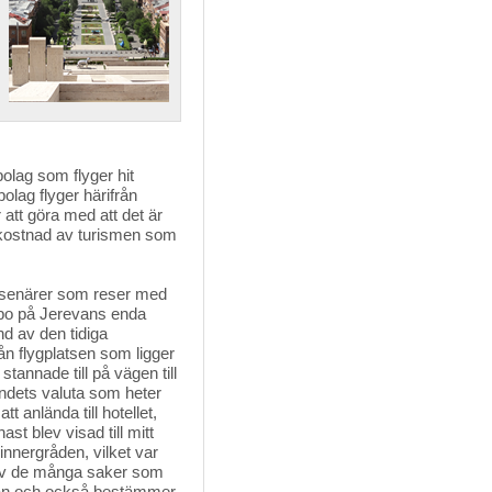
olag som flyger hit
bolag flyger härifrån
 att göra med att det är
 bekostnad av turismen som
senärer som reser med 
t bo på Jerevans enda
d av den tidiga
ån flygplatsen som ligger
tannade till på vägen till
landets valuta som heter
 anlända till hotellet,
t blev visad till mitt
innergråden, vilket var
 av de många saker som
nnan och också bestämmer