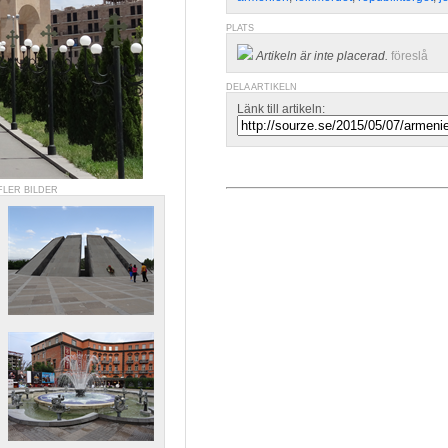
PLATS
Artikeln är inte placerad.
föreslå
DELA ARTIKELN
Länk till artikeln:
FLER BILDER