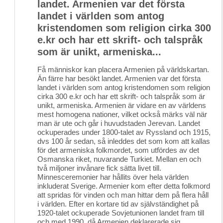
landet. Armenien var det första
landet i världen som antog
kristendomen som religion cirka 300
e.kr och har ett skrift- och talspråk
som är unikt, armeniska...
Få människor kan placera Armenien på världskartan.
Än färre har besökt landet. Armenien var det första
landet i världen som antog kristendomen som religion
cirka 300 e.kr och har ett skrift- och talspråk som är
unikt, armeniska. Armenien är vidare en av världens
mest homogena nationer, vilket också märks väl när
man är ute och går i huvudstaden Jerevan. Landet
ockuperades under 1800-talet av Ryssland och 1915,
dvs 100 år sedan, så inleddes det som kom att kallas
för det armeniska folkmordet, som utfördes av det
Osmanska riket, nuvarande Turkiet. Mellan en och
två miljoner invånare fick sätta livet till.
Minnesceremonier har hållits över hela världen
inkluderat Sverige. Armenier kom efter detta folkmord
att spridas för vinden och man hittar dem på flera håll
i världen. Efter en kortare tid av självständighet på
1920-talet ockuperade Sovjetunionen landet fram till
och med 1990, då Armenien deklarerade sig