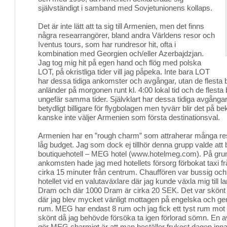
självständigt i samband med Sovjetunionens kollaps.
Det är inte lätt att ta sig till Armenien, men det finns 
några researrangörer, bland andra Världens resor och
Iventus tours, som har rundresor hit, ofta i
kombination med Georgien och/eller Azerbajdzjan.
Jag tog mig hit på egen hand och flög med polska
LOT, på okristliga tider vill jag påpeka. Inte bara LOT
har dessa tidiga ankomster och avgångar, utan de flesta b
anländer på morgonen runt kl. 4:00 lokal tid och de flesta 
ungefär samma tider. Självklart har dessa tidiga avgångar
betydligt billigare för flygbolagen men tyvärr blir det på
kanske inte väljer Armenien som första destinationsval.
Armenien har en ”rough charm” som attraherar många re
låg budget. Jag som dock ej tillhör denna grupp valde at
boutiquehotell – MEG hotel (www.hotelmeg.com). På grun
ankomsten hade jag med hotellets försorg förbokat taxi fr
cirka 15 minuter från centrum. Chauffören var bussig och s
hotellet vid en valutaväxlare där jag kunde växla mig till 
Dram och där 1000 Dram är cirka 20 SEK. Det var skönt att
där jag blev mycket vänligt mottagen på engelska och genas
rum. MEG har endast 8 rum och jag fick ett tyst rum mot 
skönt då jag behövde försöka ta igen förlorad sömn. En
gör MEG charmigt är att man beställer frukost dagen i