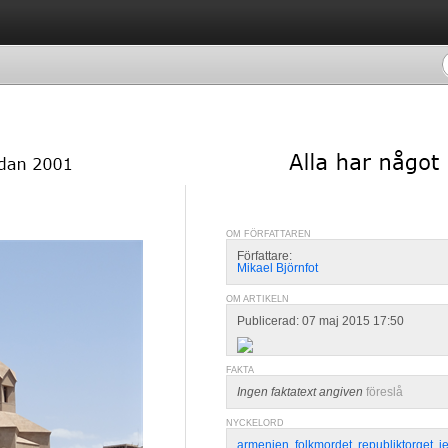
OM FÖRFATTAREN
Författare:
Mikael Björnfot
OM ARTIKELN
Publicerad: 07 maj 2015 17:50
FAKTA
Ingen faktatext angiven
föreslå
NYCKELORD
armenien
,
folkmordet
,
republiktorget
,
j