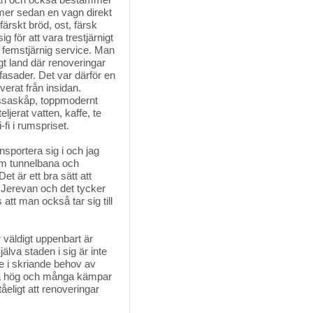
mmer sedan en vagn direkt
ärskt bröd, ost, färsk
g för att vara trestjärnigt
n femstjärnig service. Man
gt land där renoveringar
fasader. Det var därför en
verat från insidan.
assaskåp, toppmodernt
jerat vatten, kaffe, te
i i rumspriset.
nsportera sig i och jag 
om tunnelbana och
t är ett bra sätt att
i Jerevan och det tycker
tt man också tar sig till
äldigt uppenbart är 
lva staden i sig är inte
re i skriande behov av
 så hög och många kämpar
tåeligt att renoveringar