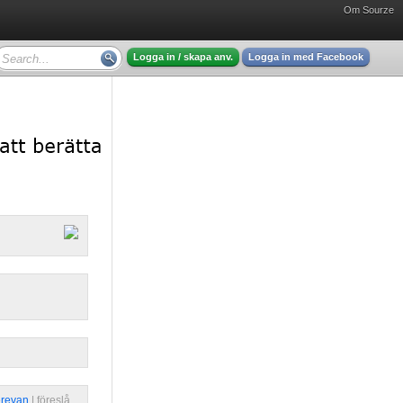
Om Sourze
Logga in / skapa anv.
Logga in med Facebook
erevan
| 
föreslå