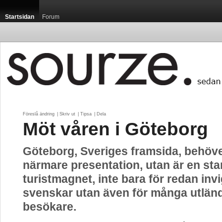
Startsidan
Forum
Föreslå ändring
| 
Skriv ut
| 
Tipsa
| 
Dela
Möt våren i Göteborg
Göteborg, Sveriges framsida, behöv
närmare presentation, utan är en sta
turistmagnet, inte bara för redan inv
svenskar utan även för många utlän
besökare.