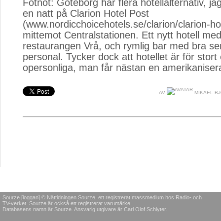
Fotnot: Göteborg har flera hotellalternativ, j
en natt på Clarion Hotel Post
(www.nordicchoicehotels.se/clarion/clarion-ho
mittemot Centralstationen. Ett nytt hotell me
restaurangen Vrå, och rymlig bar med bra ser
personal. Tycker dock att hotellet är för sto
opersonliga, man får nästan en amerikaniser
AV
MIKAEL B
Sourze [loggan] © Nättidningen Sourze, ett registrerat massmedium hos Radio- och
TV-verket. Sourze är också ett registrerat varumärke.
Databasens namn är Sourze. Ansvarig utgivare är Carl Olof Schlyter.