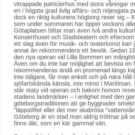
vitrappade patricierhus med stora våningar 
en i högsta grad livlig affärs- och nöjesgata 
dock en riktig kulturens högborg reser sig –
som under sommaren har öppet veckans alla 
Götaplatsen hittar man även två andra kulturin
Konserthuset och Stadsteatern och eftersom 
ett slag även för musik- och teaterkonst kan 
annat än rekommendera ett besök. Sedan 19
den nya operan vid Lilla Bommen en månghö
Även om du inte har möjlighet att bevista en f
rekommenderas ändå en promenad längs kaj
inte tidigare, får man enkelt och på nära håll l
sjöfartskänsla känsla, inte minst i Maritiman.
står staty vid operan och bakom honom reser 
stadens landmärken – i enlighet med den ga
göteborgstraditionen att ge byggnader smekn
”läppstiftet eller det mer skabrösa ”vattenstå
Göteborg är en stad man aldrig tröttnar på och
finns där, som en kär gammal vän.