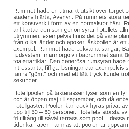
Rummet hade en utmärkt utsikt över torget oc
stadens hjärta, Avenyn. På rummets stora te
ett konstverk i form av en normalstor häst.
är likartad den som genomsyrar hotellets al
utrymmen, exempelvis finns det på varje plan
från olika länder och epoker, åskbollen är ett
exempel. Rummet hade bekväma sängar, Ba
ljudsystem, marmorgolv i badrummet samt Bu
toalettartiklar. Den generösa rumsytan hade 
intressanta, fiffiga lösningar där exempelvis 
fanns ”gömt” och med ett lätt tryck kunde tro
sekunder.
Hotellpoolen på takterassen lyser som en fyr 
och är öppen maj till september, och då enbar
hotellgäster. Poolen kan dock hyras privat av
upp till 50 – 60 personer. Hotellets största svi
fri tilltång till såväl terrass som pool. I dessa
tider kan även nämnas att poolen är uppvär