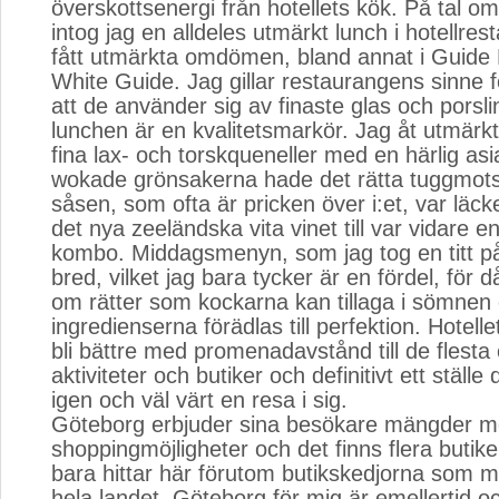
överskottsenergi från hotellets kök. På tal o
intog jag en alldeles utmärkt lunch i hotellre
fått utmärkta omdömen, bland annat i Guide 
White Guide. Jag gillar restaurangens sinne f
att de använder sig av finaste glas och porslin
lunchen är en kvalitetsmarkör. Jag åt utmärkt
fina lax- och torskqueneller med en härlig asi
wokade grönsakerna hade det rätta tuggmot
såsen, som ofta är pricken över i:et, var läcke
det nya zeeländska vita vinet till var vidare e
kombo. Middagsmenyn, som jag tog en titt på
bred, vilket jag bara tycker är en fördel, för d
om rätter som kockarna kan tillaga i sömnen
ingredienserna förädlas till perfektion. Hotelle
bli bättre med promenadavstånd till de flesta 
aktiviteter och butiker och definitivt ett ställe d
igen och väl värt en resa i sig.
Göteborg erbjuder sina besökare mängder m
shoppingmöjligheter och det finns flera buti
bara hittar här förutom butikskedjorna som m
hela landet. Göteborg för mig är emellertid