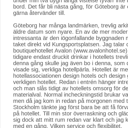
under min två dygn långa vistelse tyvärr inte 
bord. Det får bli nästa gång, för Göteborg ä
gärna återvänder till.
Göteborg har många landmärken, trevlig arkite
äldre datum som nyare. En av de mer mode
intressanta är den iögonfallande byggnaden
taket direkt vid Kungsportsplatsen. Jag talar
boutiquehotellet Avalon (www.avalonhotel.se
tidigare endast druckit drinkar i hotellets trev
denna gång skulle jag även bo i denna, som 
visade sig, verkliga hotellpärla. Hotellet är 
hotellassociationen design hotels och desig
verkligen hotellet. Redan i entrén hänger int
och man slås tidigt av hotellets omsorg för de
materialval. Normal incheckningstid brukar va
men då jag kom in redan på morgonen med t
Stockholm tänkte jag först bara be att få för
på hotellet. Till min stor överraskning och glä
sig dock att mitt rum redan var klart och jag
med en gång. Vilken service och flexibilitet.