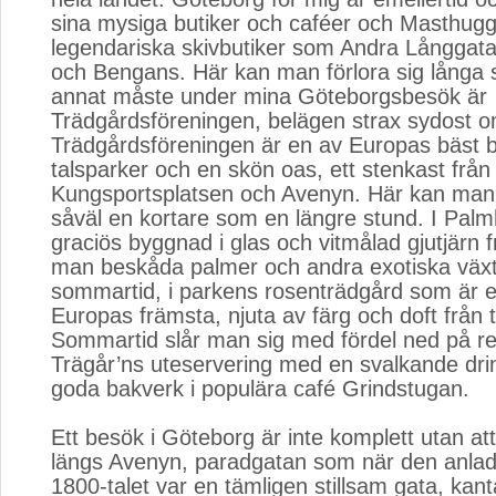
sina mysiga butiker och caféer och Masthug
legendariska skivbutiker som Andra Långgata
och Bengans. Här kan man förlora sig långa s
annat måste under mina Göteborgsbesök är
Trädgårdsföreningen, belägen strax sydost o
Trädgårdsföreningen är en av Europas bäst 
talsparker och en skön oas, ett stenkast från
Kungsportsplatsen och Avenyn. Här kan man s
såväl en kortare som en längre stund. I Palm
graciös byggnad i glas och vitmålad gjutjärn 
man beskåda palmer och andra exotiska väx
sommartid, i parkens rosenträdgård som är e
Europas främsta, njuta av färg och doft från t
Sommartid slår man sig med fördel ned på r
Trägår’ns uteservering med en svalkande drin
goda bakverk i populära café Grindstugan.
Ett besök i Göteborg är inte komplett utan att
längs Avenyn, paradgatan som när den anlade
1800-talet var en tämligen stillsam gata, kan