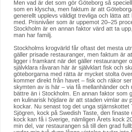
Men vad är det som gör Göteborg så speciell
som en klyscha, men faktum är att Göteborg
generellt upplevs väldigt trevliga och lätta att
med. Prisnivåer som är uppemot 20–25 procen
Stockholm är en annan faktor värd att ta upp,
man har familj.
Stockholms krogvärld får oftast det mesta ut
gäller prisade restauranger, men faktum är a
ligger i framkant när det gäller restauranger
självklara råvaran här är självklart fisk och s
göteborgarna med rätta är mycket stolta öve
kommer direkt från havet – fisk och räkor se
skymten av is här – via få mellanhänder och
bättre än i Stockholm. En annan faktor som gö
en kulinarisk höjdare är att staden vimlar av 
kockar. Nu senast tog det unga stjärnskotte
Sjögren, kock på Swedish Taste, den finaste
kock kan få i Sverige, nämligen Årets kock 20
min del, var restaurangen så till den grad full