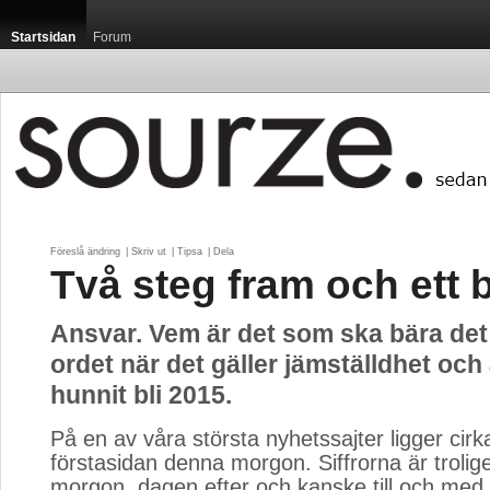
Startsidan
Forum
Föreslå ändring
| 
Skriv ut
| 
Tipsa
| 
Dela
Två steg fram och ett 
Ansvar. Vem är det som ska bära det dä
ordet när det gäller jämställdhet och 
hunnit bli 2015.
På en av våra största nyhetssajter ligger cirk
förstasidan denna morgon. Siffrorna är trolige
morgon, dagen efter och kanske till och med 