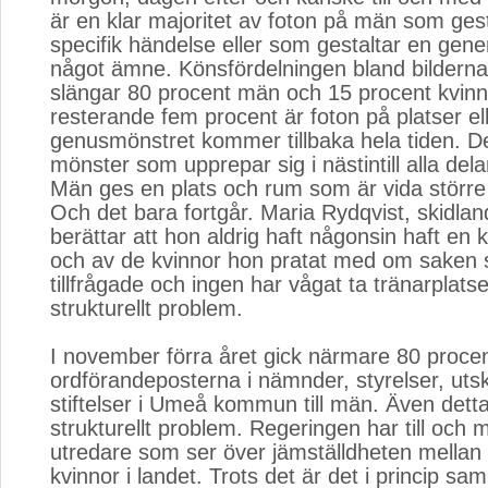
är en klar majoritet av foton på män som ges
specifik händelse eller som gestaltar en genere
något ämne. Könsfördelningen bland bilderna 
slängar 80 procent män och 15 procent kvinn
resterande fem procent är foton på platser el
genusmönstret kommer tillbaka hela tiden. De
mönster som upprepar sig i nästintill alla del
Män ges en plats och rum som är vida större
Och det bara fortgår. Maria Rydqvist, skidlan
berättar att hon aldrig haft någonsin haft en k
och av de kvinnor hon pratat med om saken så
tillfrågade och ingen har vågat ta tränarplatse
strukturellt problem.
I november förra året gick närmare 80 procen
ordförandeposterna i nämnder, styrelser, uts
stiftelser i Umeå kommun till män. Även detta
strukturellt problem. Regeringen har till och 
utredare som ser över jämställdheten mella
kvinnor i landet. Trots det är det i princip s