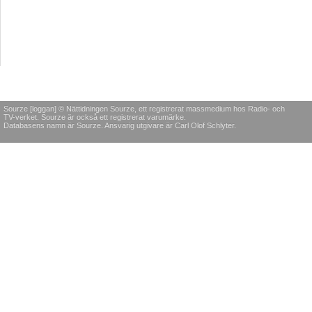
Sourze [loggan] © Nättidningen Sourze, ett registrerat massmedium hos Radio- och
TV-verket. Sourze är också ett registrerat varumärke.
Databasens namn är Sourze. Ansvarig utgivare är Carl Olof Schlyter.