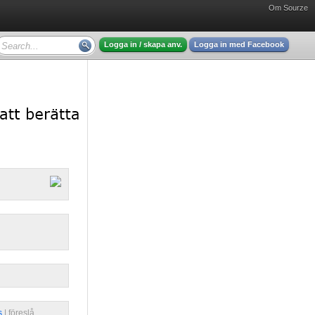
Om Sourze
Logga in / skapa anv.
Logga in med Facebook
s
| 
föreslå