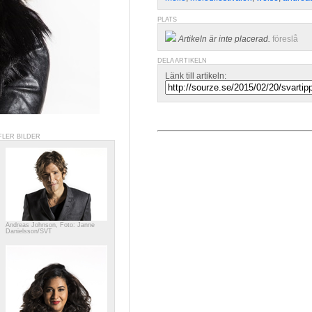
PLATS
Artikeln är inte placerad.
föreslå
DELA ARTIKELN
Länk till artikeln:
FLER BILDER
Andreas Johnson, Foto: Janne
Danielsson/SVT