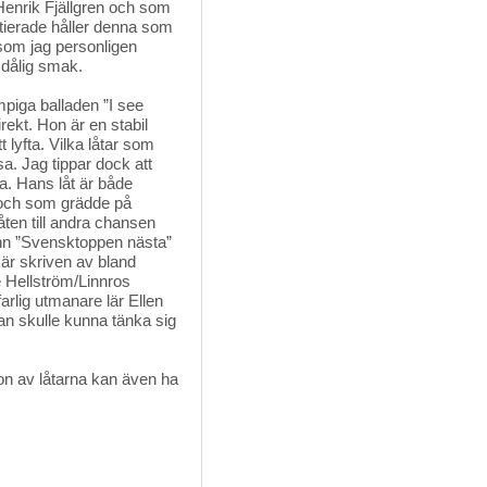
Henrik Fjällgren och som
tierade håller denna som
 som jag personligen
 dålig smak.
iga balladen ”I see 
rekt. Hon är en stabil
lyfta. Vilka låtar som
sa. Jag tippar dock att
a. Hans låt är både
t och som grädde på
åten till andra chansen
vann ”Svensktoppen nästa”
n är skriven av bland
e Hellström/Linnros
farlig utmanare lär Ellen
an skulle kunna tänka sig
gon av låtarna kan även ha 