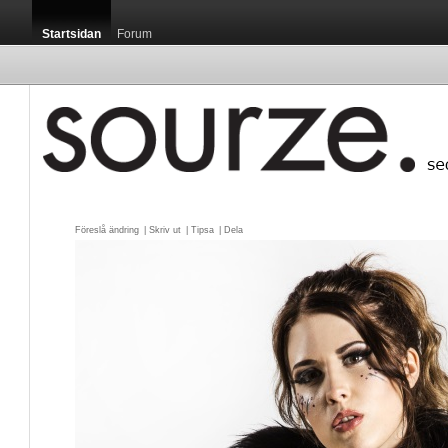
Startsidan
Forum
Föreslå ändring
| 
Skriv ut
| 
Tipsa
| 
Dela