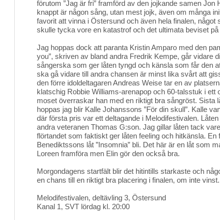
förutom ”Jag är fri” framförd av den jojkande samen Jon 
knappt är någon sång, utan mest jojk, även om många ini
favorit att vinna i Östersund och även hela finalen, något
skulle tycka vore en katastrof och det ultimata beviset på
Jag hoppas dock att paranta Kristin Amparo med den pamp
you”, skriven av bland andra Fredrik Kempe, går vidare di
sångerska som ger låten tyngd och känsla som får den att 
ska gå vidare till andra chansen är minst lika svårt att gis
den förre idoldeltagaren Andreas Weise tar en av platsern
klatschig Robbie Williams-arenapop och 60-talsstuk i et
moset överraskar han med en riktigt bra sångröst. Sista l
hoppas jag blir Kalle Johanssons ”För din skull”. Kalle 
där första pris var ett deltagande i Melodifestivalen. Låte
andra veteranen Thomas G:son. Jag gillar låten tack var
flörtandet som faktiskt ger låten feeling och hitkänsla. En 
Benediktssons låt ”Insomnia” bli. Det här är en låt som m
Loreen framföra men Elin gör den också bra.
Morgondagens startfält blir det hitintills starkaste och nå
en chans till en riktigt bra placering i finalen, om inte vinst.
Melodifestivalen, deltävling 3, Östersund
Kanal 1, SVT lördag kl. 20:00 