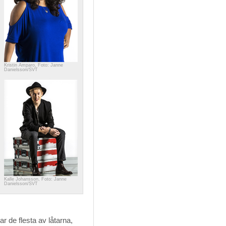
Kristin Amparo, Foto: Janne
Danielsson/SVT
Kalle Johansson, Foto: Janne
Danielsson/SVT
ar de flesta av låtarna,