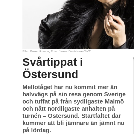
Ellen Benediktsson, Foto: Janne Danielsson/SVT
Svårtippat i
Östersund
Mellotåget har nu kommit mer än
halvvägs på sin resa genom Sverige
och tuffat på från sydligaste Malmö
och nått nordligaste anhalten på
turnén – Östersund. Startfältet där
kommer att bli jämnare än jämnt nu
på lördag.