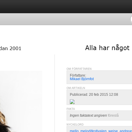
OM FÖRFATTAREN
Författare:
Mikael Björnfot
OM ARTIKELN
Publicerad: 20 feb 2015 12:08
FAKTA
Ingen faktatext angiven
föreslå
NYCKELORD
mello
,
melodifestivalen
,
weise
,
andrea