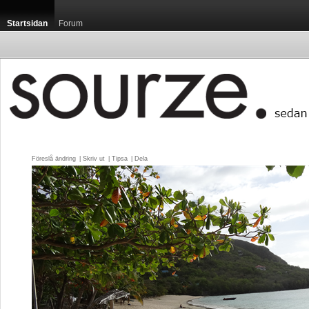
Startsidan
Forum
Föreslå ändring
| 
Skriv ut
| 
Tipsa
| 
Dela