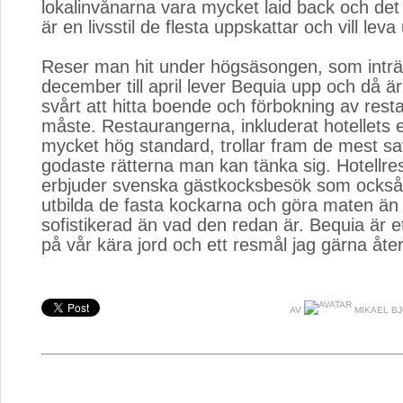
lokalinvånarna vara mycket laid back och det
är en livsstil de flesta uppskattar och vill leva u
Reser man hit under högsäsongen, som inträf
december till april lever Bequia upp och då ä
svårt att hitta boende och förbokning av rest
måste. Restaurangerna, inkluderat hotellets 
mycket hög standard, trollar fram de mest sa
godaste rätterna man kan tänka sig. Hotellr
erbjuder svenska gästkocksbesök som också sy
utbilda de fasta kockarna och göra maten än
sofistikerad än vad den redan är. Bequia är et
på vår kära jord och ett resmål jag gärna återv
AV
MIKAEL B