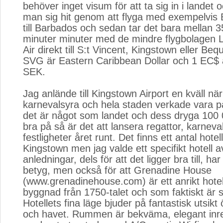
behöver inget visum för att ta sig in i landet 
man sig hit genom att flyga med exempelvis B
till Barbados och sedan tar det bara mellan 
minuter minuter med de mindre flygbolagen L
Air direkt till S:t Vincent, Kingstown eller Bequ
SVG är Eastern Caribbean Dollar och 1 EC$ ä
SEK.
Jag anlände till Kingstown Airport en kväll när
karnevalsyra och hela staden verkade vara
det är något som landet och dess dryga 100 
bra på så är det att lansera regattor, karnev
festligheter året runt. Det finns ett antal hotell
Kingstown men jag valde ett specifikt hotell av
anledningar, dels för att det ligger bra till, har
betyg, men också för att Grenadine House
(www.grenadinehouse.com) är ett anrikt hotell
byggnad från 1750-talet och som faktiskt är 
Hotellets fina läge bjuder på fantastisk utsik
och havet. Rummen är bekväma, elegant inr