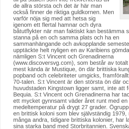
de allra största och det är här man
också finner de riktiga guldkornen. Men
varför nöja sig med att hetsa sig
igenom ett flertal hamnar och dyra
båtutflykter när man faktiskt kan bestämma si
stanna på en och samma plats och ha en
sammanhängande och avkopplande semeste
upptäckte helt nyligen en av Karibiens gömd
nämligen S:t Vincent och Grenadinerna
(www.discoversvg.com), som består av totalt
mest kända är Mustique, ön där brittiska kung
popband och celebriteter umgicks, framförall
70-talen. S:t Vincent är den största ön där o
huvudstaden Kingstown ligger samt, inte att
Bequia. S:t Vincent och Grenadinerna har tack
ett mycket gynnsamt väder året runt med en
medeltemperatur på drygt 27 grader. Ögruppe
en brittisk koloni som blev självständig 1979
många andra, tidigare brittiska kolonier, har l
sina starka band med Storbritannien. Svens