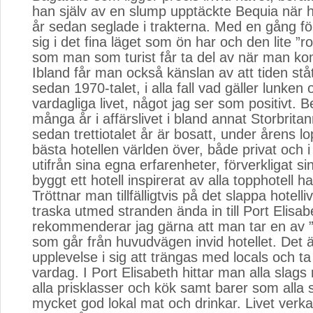
han själv av en slump upptäckte Bequia när ha
år sedan seglade i trakterna. Med en gång f
sig i det fina läget som ön har och den lite ”
som man som turist får ta del av när man ko
Ibland får man också känslan av att tiden stått
sedan 1970-talet, i alla fall vad gäller lunken 
vardagliga livet, något jag ser som positivt. B
många år i affärslivet i bland annat Storbrita
sedan trettiotalet år är bosatt, under årens l
bästa hotellen världen över, både privat och i
utifrån sina egna erfarenheter, förverkligat s
byggt ett hotell inspirerat av alla topphotell h
Tröttnar man tillfälligtvis på det slappa hotellive
traska utmed stranden ända in till Port Elisab
rekommenderar jag gärna att man tar en av ”
som går från huvudvägen invid hotellet. Det 
upplevelse i sig att trängas med locals och ta
vardag. I Port Elisabeth hittar man alla slags
alla prisklasser och kök samt barer som alla 
mycket god lokal mat och drinkar. Livet verka