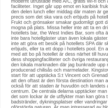
modernt utrustade med A/C, gratis Wi-fi och
faciliteter. Inget går upp emot en karibisk fruko
den delen lunch eller middag där maten är ge
precis som det ska vara och erbjuds på hotel
Frukt och grönsaker smakar gudomligt gott då
mogna på plats. Missa heller inte att ta en dri
hotellets bar, the West Indies Bar, som ofta är
inte bara hotellgäster utan även lokala gäster
inte att göra ett besök på hotellets SPA där
erbjuds, eller ta ett dopp i hotellets pool. En 
med att bo på hotellet är dess närhet till hu
dess shoppingfaciliteter och övriga restauran
den lokala marknaden där jag bunkrade upp 
producerad chilisås och marmelader. Kingsto
start för att upptäcka S:t Vincent och Grenadi
att den oftast är den första destination man a
också för att staden är huvudön och landets 
centrum. De centrala delarna upptäcker man r
det som lockar är de utflykter man kan göra til
badstränder, dykningsplatser eller vandringar 
oförstörda naturen. Är man intresserad av b