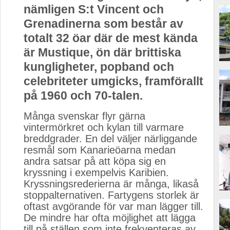
nämligen S:t Vincent och
Grenadinerna som består av
totalt 32 öar där de mest kända
är Mustique, ön där brittiska
kungligheter, popband och
celebriteter umgicks, framförallt
på 1960 och 70-talen.
Många svenskar flyr gärna
vintermörkret och kylan till varmare
breddgrader. En del väljer närliggande
resmål som Kanarieöarna medan
andra satsar på att köpa sig en
kryssning i exempelvis Karibien.
Kryssningsrederierna är många, likaså
stoppalternativen. Fartygens storlek är
oftast avgörande för var man lägger till.
De mindre har ofta möjlighet att lägga
till på ställen som inte frekventeras av