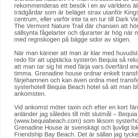
rekommenderas ett besök i en av världens äl
trädgårdar som är beläget strax utanför Kin
centrum, eller varför inte ta en tur till Dark Vi
The Vermont Nature Trail där chansen att hö
sällsynta fågelarter och djurarter är hög när
med regnskogen på bägge sidor av stigen.
När man känner att man är klar med huvudst
redo för att upptäcka systerön Bequia så r
att man tar sig hit med färja vars överfärd en
timma. Grenadine house ordnar enkelt transfer
färjehamnen och kan även ordna med transfer 
systerhotell Bequia Beach hotel så att man bli
ankomsten.
Vid ankomst möter taxin och efter en kort fä
anländer jag således till mitt slutmål – Bequi
(www.bequiabeach.com) som liksom systerhot
Grenadine House är svenskägt och ljuvligt loka
Friendship Bay Beach. Det är sällan jag tycke