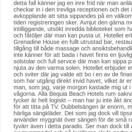
detta fall känner jag en inre frid när man anl
checkar in i den trevliga receptionen och det
avkopplande att sitta sippandes på en välko
tiden registreringen sker. Avnjut den gärna me
intilliggande, utsökt inredda biblioteket som 
och fåtöljer där man kan pusta ut. Hotellet er
Grenadine House en fullt utrustad bar, resta
tillgång till både massage och ansiktsbehand
inte känner för att bada i havet finns en ljuvl
solstolar och full service där man kan sippa 
njuta av den varma solen. Hotellet erbjuder e
och sviter där jag valde att bo i en av de fina
som har utgång direkt invid havet, vilket är e
man, som jag, varje morgon kastade mig ut i
vågorna. Alla Bequia Beach Hotels rum saknar
tycker är helt logiskt – man har ju inte åkt änd
för att titta på TV. Dubbelsängen är enorm, 
härliga sängkläder. Det som jag dock vill tipsa
använder myggnät över sängen för de små ra
tyvärr även i detta paradis. Ser man dock till