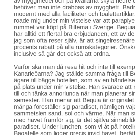
av myggmedel och på kvällarna skyla nedre 
behöver man inte drabbas av myggbett. Bad
modernt med alla faciliteter och toalettartikla
roade mig under min vistelse var att paraplye
rummet var köpt på Biltema i Sverige. Bequi
har alltid ett flertal bra erbjudanden, ett av d
jag som ofta reser själv, är att singelresenär
procents rabatt på alla rumskategorier. Önsk
inclusive så går det också att ordna.
Varför ska man då resa hit och inte till exempe
Kanarieöarna? Jag ställde samma fråga till B
ägare till bägge hotellen, som av en händels
på plats under min vistelse. Han svarade att
till och tänka annorlunda när man planerar si
semester. Han menar att Bequia är originalet 
många föreställer sig paradiset, nämligen va
sammetslen sand, sol och värme. När man s
med havet framför sig, är det själva sinnebil
paradiset. Under lunchen, som vi åt på hotel
Bagatelle som ligger precis invid havet, berä