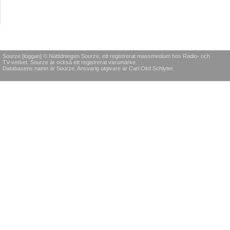
Sourze [loggan] © Nättidningen Sourze, ett registrerat massmedium hos Radio- och
TV-verket. Sourze är också ett registrerat varumärke.
Databasens namn är Sourze. Ansvarig utgivare är Carl Olof Schlyter.