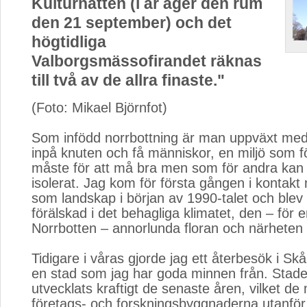
Kulturnatten (i år äger den rum
den 21 september) och det
högtidliga
Valborgsmässofirandet räknas
till två av de allra finaste."
(Foto: Mikael Björnfot)
Som infödd norrbottning är man uppväxt med 
inpå knuten och få människor, en miljö som fö
måste för att må bra men som för andra kan
isolerat. Jag kom för första gången i kontak
som landskap i början av 1990-talet och ble
förälskad i det behagliga klimatet, den – för 
Norrbotten – annorlunda floran och närheten t
Tidigare i våras gjorde jag ett återbesök i Sk
en stad som jag har goda minnen från. Stad
utvecklats kraftigt de senaste åren, vilket d
företags- och forskningsbyggnaderna utanför