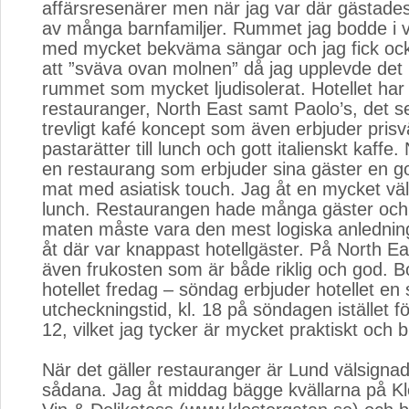
affärsresenärer men när jag var där gästades
av många barnfamiljer. Rummet jag bodde i v
med mycket bekväma sängar och jag fick oc
att ”sväva ovan molnen” då jag upplevde det
rummet som mycket ljudisolerat. Hotellet har
restauranger, North East samt Paolo’s, det s
trevligt kafé koncept som även erbjuder pris
pastarätter till lunch och gott italienskt kaffe.
en restaurang som erbjuder sina gäster en g
mat med asiatisk touch. Jag åt en mycket välla
lunch. Restaurangen hade många gäster och
maten måste vara den mest logiska anlednin
åt där var knappast hotellgäster. På North E
även frukosten som är både riklig och god. 
hotellet fredag – söndag erbjuder hotellet en
utcheckningstid, kl. 18 på söndagen istället f
12, vilket jag tycker är mycket praktiskt och b
När det gäller restauranger är Lund välsignad
sådana. Jag åt middag bägge kvällarna på K