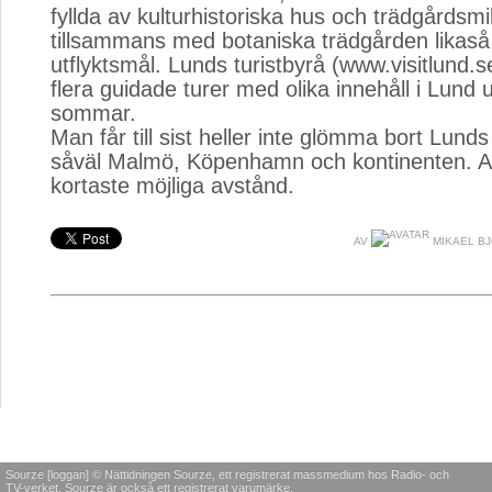
fyllda av kulturhistoriska hus och trädgårdsmil
tillsammans med botaniska trädgården likaså
utflyktsmål. Lunds turistbyrå (www.visitlund.
flera guidade turer med olika innehåll i Lund
sommar.
Man får till sist heller inte glömma bort Lunds 
såväl Malmö, Köpenhamn och kontinenten. Al
kortaste möjliga avstånd.
AV
MIKAEL B
Sourze [loggan] © Nättidningen Sourze, ett registrerat massmedium hos Radio- och
TV-verket. Sourze är också ett registrerat varumärke.