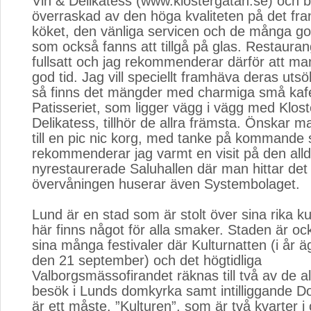
Vin & Delikatess (www.klostergatan.se) och bl
överraskad av den höga kvaliteten på det fra
köket, den vänliga servicen och de många go
som också fanns att tillgå på glas. Restauran
fullsatt och jag rekommenderar därför att ma
god tid. Jag vill speciellt framhäva deras utsök
så finns det mängder med charmiga små kaf
Patisseriet, som ligger vägg i vägg med Klos
Delikatess, tillhör de allra främsta. Önskar 
till en pic nic korg, med tanke på kommande
rekommenderar jag varmt en visit på den alld
nyrestaurerade Saluhallen där man hittar de
övervåningen huserar även Systembolaget.
Lund är en stad som är stolt över sina rika kul
här finns något för alla smaker. Staden är oc
sina många festivaler där Kulturnatten (i år 
den 21 september) och det högtidliga
Valborgsmässofirandet räknas till två av de all
besök i Lunds domkyrka samt intilliggande 
är ett måste. ”Kulturen”, som är två kvarter i