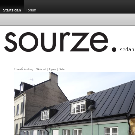
Startsidan
Forum
Föreslå ändring
| 
Skriv ut
| 
Tipsa
| 
Dela