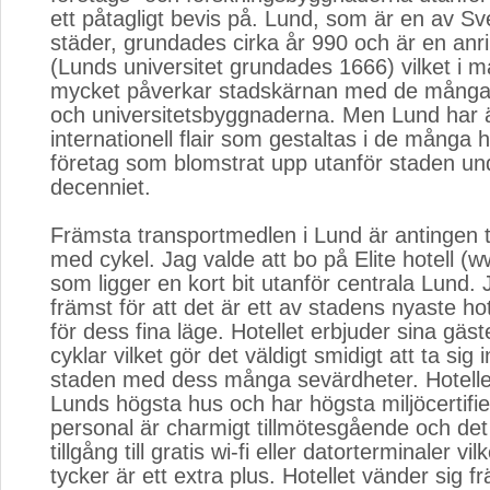
ett påtagligt bevis på. Lund, som är en av Sv
städer, grundades cirka år 990 och är en anr
(Lunds universitet grundades 1666) vilket i 
mycket påverkar stadskärnan med de många
och universitetsbyggnaderna. Men Lund har 
internationell flair som gestaltas i de många 
företag som blomstrat upp utanför staden un
decenniet.
Främsta transportmedlen i Lund är antingen till
med cykel. Jag valde att bo på Elite hotell (w
som ligger en kort bit utanför centrala Lund. 
främst för att det är ett av stadens nyaste h
för dess fina läge. Hotellet erbjuder sina gäst
cyklar vilket gör det väldigt smidigt att ta sig in
staden med dess många sevärdheter. Hotellet
Lunds högsta hus och har högsta miljöcertifier
personal är charmigt tillmötesgående och det
tillgång till gratis wi-fi eller datorterminaler vilk
tycker är ett extra plus. Hotellet vänder sig frä