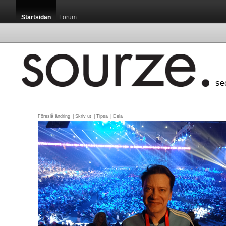
Startsidan
Forum
Föreslå ändring
| 
Skriv ut
| 
Tipsa
| 
Dela