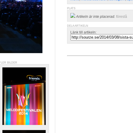
PLATS
Artikeln är inte placerad.
föreslå
DELA ARTIKELN
Länk till artikeln:
FLER BILDER