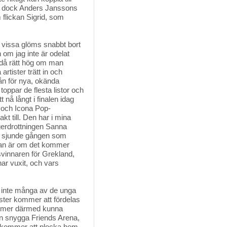
 dock Anders Janssons
 flickan Sigrid, som
 vissa glöms snabbt bort 
n om jag inte är odelat
 ändå rätt hög om man
artister trätt in och
mån för nya, okända
oppar de flesta listor och
 nå långt i finalen idag
i och Icona Pop-
akt till. Den har i mina
agerdrottningen Sanna
r sjunde gången som
gan är om det kommer
svinnaren för Grekland,
ar vuxit, och vars
inte många av de unga 
öster kommer att fördelas
kommer därmed kunna
den snygga Friends Arena,
an kommer att plocka hem