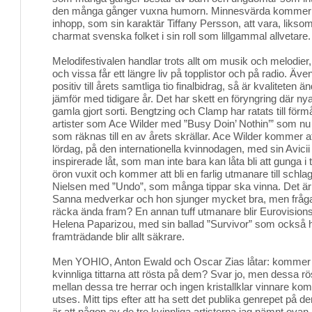
den många gånger vuxna humorn. Minnesvärda kommer
inhopp, som sin karaktär Tiffany Persson, att vara, liksom
charmat svenska folket i sin roll som lillgammal allvetare.
Melodifestivalen handlar trots allt om musik och melodier,
och vissa får ett längre liv på topplistor och på radio. Äve
positiv till årets samtliga tio finalbidrag, så är kvaliteten
jämför med tidigare år. Det har skett en föryngring där nya 
gamla gjort sorti. Bengtzing och Clamp har ratats till för
artister som Ace Wilder med ”Busy Doin’ Nothin’” som nu t
som räknas till en av årets skrällar. Ace Wilder kommer att
lördag, på den internationella kvinnodagen, med sin Avici
inspirerade låt, som man inte bara kan låta bli att gunga i t
öron vuxit och kommer att bli en farlig utmanare till schl
Nielsen med ”Undo”, som många tippar ska vinna. Det ä
Sanna medverkar och hon sjunger mycket bra, men frå
räcka ända fram? En annan tuff utmanare blir Eurovision
Helena Paparizou, med sin ballad ”Survivor” som också h
framträdande blir allt säkrare.
Men YOHIO, Anton Ewald och Oscar Zias låtar: kommer 
kvinnliga tittarna att rösta på dem? Svar jo, men dessa r
mellan dessa tre herrar och ingen kristallklar vinnare 
utses. Mitt tips efter att ha sett det publika genrepet på 
är att någon av de tre kvinnliga artisterna jag nämnt ov