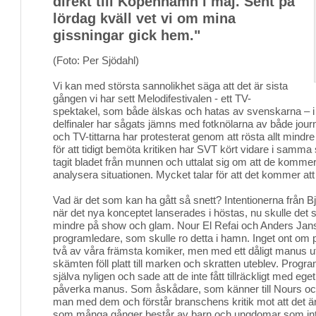
direkt till Köpenhamn i maj. Sent på
lördag kväll vet vi om mina
gissningar gick hem."
(Foto: Per Sjödahl)
Vi kan med största sannolikhet säga att det är sista 
gången vi har sett Melodifestivalen - ett TV-
spektakel, som både älskas och hatas av svenskarna – i 
delfinaler har sågats jämns med fotknölarna av både journ
och TV-tittarna har protesterat genom att rösta allt mindre fö
för att tidigt bemöta kritiken har SVT kört vidare i samma s
tagit bladet från munnen och uttalat sig om att de kommer 
analysera situationen. Mycket talar för att det kommer att 
Vad är det som kan ha gått så snett? Intentionerna från 
när det nya konceptet lanserades i höstas, nu skulle det
mindre på show och glam. Nour El Refai och Anders Ja
programledare, som skulle ro detta i hamn. Inget ont om
två av våra främsta komiker, men med ett dåligt manus 
skämten föll platt till marken och skratten uteblev. Progr
själva nyligen och sade att de inte fått tillräckligt med e
påverka manus. Som åskådare, som känner till Nours och 
man med dem och förstår branschens kritik mot att det är 
som många gånger består av barn och ungdomar som inte r