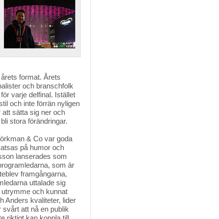
årets format. Årets
alister och branschfolk
r varje delfinal. Istället
til och inte förrän nyligen
att sätta sig ner och
bli stora förändringar.
Björkman & Co var goda 
 satsas på humor och
nsson lanserades som
 programledarna, som är
uteblev framgångarna,
amledarna uttalade sig
get utrymme och kunnat
Anders kvaliteter, lider
svårt att nå en publik
iktigt kan koppla till