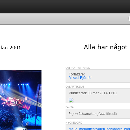
OM FÖRFATTAREN
Författare:
Mikael Björnfot
OM ARTIKELN
Publicerad: 08 mar 2014 11:01
FAKTA
Ingen faktatext angiven
föreslå
NYCKELORD
mello
,
melodifestivalen
,
schlagern
,
bjö