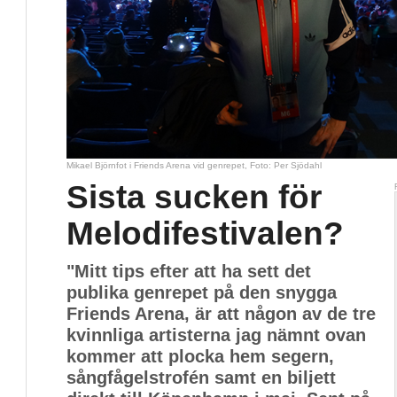
Mikael Björnfot i Friends Arena vid genrepet, Foto: Per Sjödahl
Sista sucken för
Melodifestivalen?
"Mitt tips efter att ha sett det
publika genrepet på den snygga
Friends Arena, är att någon av de tre
kvinnliga artisterna jag nämnt ovan
kommer att plocka hem segern,
sångfågelstrofén samt en biljett