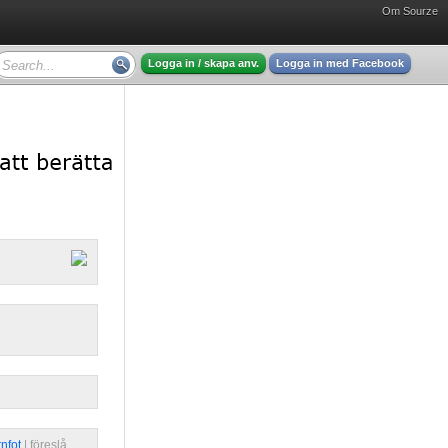
Om Sourze
Logga in / skapa anv.
Logga in med Facebook
rnfot
| 
föreslå