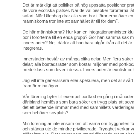
Det är märkligt att politiker på hög uppsatta positioner pr
de vore exotiska platser. När de väl besöker förorterna 
safari. När Ullenhag drar alla som bor i förorterna över 
människorna tror inte att samhället är till för dem".
De här människorna?
Hur kan en integrationsminister k
bor i förorterna till en enda grupp? Gör han samma sak 
innerstaden? Nej, därför att han bara utgår ifrån att det ä
integreras.
Innerstaden består av många olika delar. Men flera sake
delar; alla bostadsrätter som kostar miljoner med portko
medelklass som lever i dessa. Innerstaden är exotisk oc
Jag vill inte generalisera eller spekulera, men det är svårt 
framför mina ögon.
Vår förening byter till exempel portkod en gång i månaden fö
däribland hemlösa som bara söker en trygg plats att sova 
det ett beteende rimmar med med samhällets värderingar
som behöver sovplats?
Min förening är inte ensam om att värna om tryggheten för
och stänga ute de mindre priviligerade. Trygghet verkar v