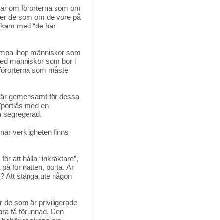
atar om förorterna som om 
låter de som om de vore på
en kam med “de här
lumpa ihop människor som 
med människor som bor i
r förorterna som måste
r är gemensamt för dessa 
d/portlås med en
h segregerad.
när verkligheten finns 
r att hålla “inkräktare”, 
på för natten, borta. Är
? Att stänga ute någon
 de som är priviligerade 
ara få förunnad. Den