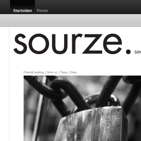
Startsidan
Forum
Föreslå ändring
| 
Skriv ut
| 
Tipsa
| 
Dela