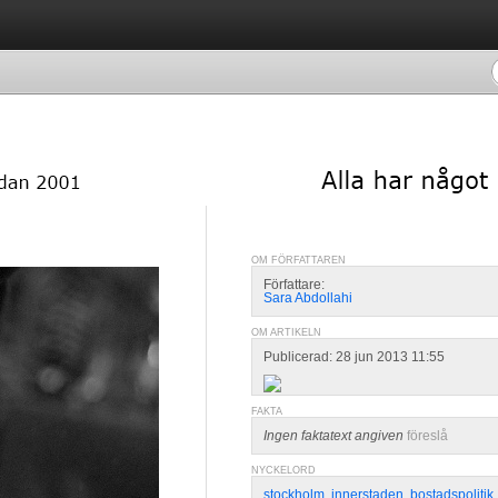
OM FÖRFATTAREN
Författare:
Sara Abdollahi
OM ARTIKELN
Publicerad: 28 jun 2013 11:55
FAKTA
Ingen faktatext angiven
föreslå
NYCKELORD
stockholm
,
innerstaden
,
bostadspolitik