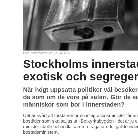
Foto: flickr/pacmikey (BY CC 2.0)
Stockholms innersta
exotisk och segrege
När högt uppsatta politiker väl besöker
de som om de vore på safari. Gör de
människor som bor i innerstaden?
Det är svårt att förstå varför en integrationsminister får an
bostäder som ska säljas ut i Botkyrkabygden - det är ju e
minister skulle behandla samma fråga om det gällde inn
bostadsministern.