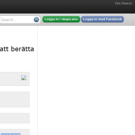
Om Sourze
Logga in / skapa anv.
Logga in med Facebook
,
segregering
,