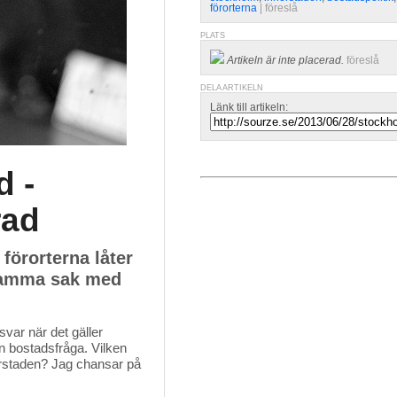
förorterna
| 
föreslå
PLATS
Artikeln är inte placerad.
föreslå
DELA ARTIKELN
Länk till artikeln:
d -
rad
 förorterna låter
 samma sak med
svar när det gäller
n bostadsfråga. Vilken
erstaden? Jag chansar på