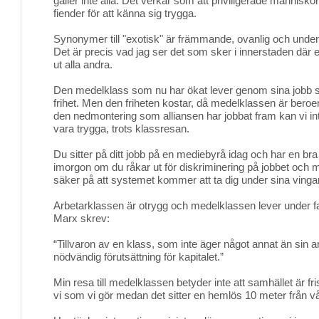
gäller inte alla. Det verkar som att priviligerade människ
fiender för att känna sig trygga.
Synonymer till "exotisk" är främmande, ovanlig och underl
Det är precis vad jag ser det som sker i innerstaden där en
ut alla andra.
Den medelklass som nu har ökat lever genom sina jobb så
frihet. Men den friheten kostar, då medelklassen är bero
den nedmontering som alliansen har jobbat fram kan vi in
vara trygga, trots klassresan.
Du sitter på ditt jobb på en mediebyrå idag och har en bra
imorgon om du råkar ut för diskriminering på jobbet och 
säker på att systemet kommer att ta dig under sina vinga
Arbetarklassen är otrygg och medelklassen lever under fa
Marx skrev:
“Tillvaron av en klass, som inte äger något annat än sin a
nödvändig förutsättning för kapitalet.”
Min resa till medelklassen betyder inte att samhället är fri
vi som vi gör medan det sitter en hemlös 10 meter från vå