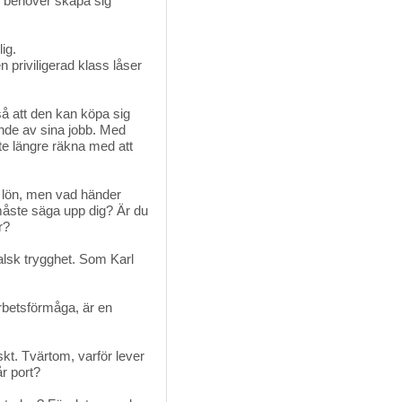
or behöver skapa sig
ig.
 priviligerad klass låser 
 att den kan köpa sig 
ende av sina jobb. Med
te längre räkna med att
 lön, men vad händer 
måste säga upp dig? Är du
r?
lsk trygghet. Som Karl 
rbetsförmåga, är en 
skt. Tvärtom, varför lever 
r port?