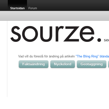
Startsidan
Forum
Vad vill du föreslå för ändring på artikeln 
"The Bling Ring" blända
Faktaändring
Nyckelord
Geotaggning