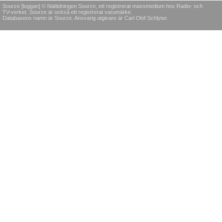
Sourze [loggan] © Nättidningen Sourze, ett registrerat massmedium hos Radio- och
TV-verket. Sourze är också ett registrerat varumärke.
Databasens namn är Sourze. Ansvarig utgivare är Carl Olof Schlyter.