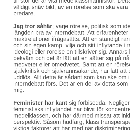
till stor del är vita medelklassmänniskor. Det
väldigt snäv bild, av en rörelse som ska var
bredare.
Jag tror såhär
; varje rörelse, politisk som id
längden bra av interndebatt. Att erfarenheter 
maktrelationer ifrågasätts. Att en ständigt ran
och sin egen kamp, vilja och sitt inflytande i re
ideologi eller rörelse en tillskriver sig. Annars
bekväm och det är lätt att en sätter sig på n
medvetet eller omedvetet. Samt att en rörels
självkritisk och självrannsakande, har lätt att
uddlös. Allt detta är sådant som kan ske om 
interndebatt förs. Det är en del av detta som 
mig.
Feminister har känt
sig förbisedda. Negligera
feministiska inflytandet har blivit för koncentrer
medelklassen, och har därmed missat att inkl
perspektiv. Såsom hudfärg, klass transperspek
viktiga faktorer att har med när diskriminering