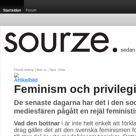
Startsidan
Forum
Föreslå ändring
| 
Skriv ut
| 
Tipsa
| 
Dela
Feminism och privilegi
De senaste dagarna har det i den soc
mediesfären pågått en rejäl feministis
Vad den bottnar
i är inte helt enkelt att förkl
drag gäller det att den svenska feminismen f