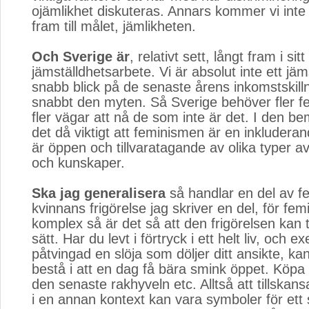
ojämlikhet diskuteras. Annars kommer vi inte
fram till målet, jämlikheten.
Och Sverige är
, relativt sett, långt fram i sitt
jämställdhetsarbete. Vi är absolut inte ett jäms
snabb blick på de senaste årens inkomstskill
snabbt den myten. Så Sverige behöver fler f
fler vägar att nå de som inte är det. I den be
det då viktigt att feminismen är en inkludera
är öppen och tillvaratagande av olika typer a
och kunskaper.
Ska jag generalisera
så handlar en del av f
kvinnans frigörelse jag skriver en del, för fe
komplex så är det så att den frigörelsen kan t
sätt. Har du levt i förtryck i ett helt liv, och e
påtvingad en slöja som döljer ditt ansikte, kan
bestå i att en dag få bära smink öppet. Köpa
den senaste rakhyveln etc. Alltså att tillskan
i en annan kontext kan vara symboler för ett 