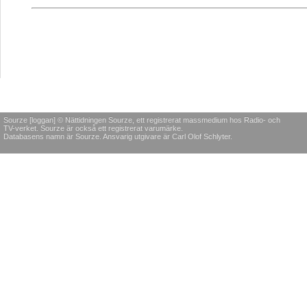
Sourze [loggan] © Nättidningen Sourze, ett registrerat massmedium hos Radio- och
TV-verket. Sourze är också ett registrerat varumärke.
Databasens namn är Sourze. Ansvarig utgivare är Carl Olof Schlyter.