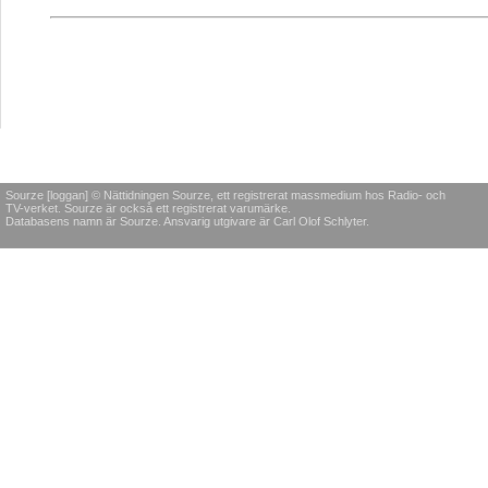
Sourze [loggan] © Nättidningen Sourze, ett registrerat massmedium hos Radio- och
TV-verket. Sourze är också ett registrerat varumärke.
Databasens namn är Sourze. Ansvarig utgivare är Carl Olof Schlyter.