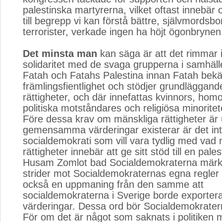
palestinska martyrerna, vilket oftast innebär 
till begrepp vi kan förstå bättre, självmords
terrorister, verkade ingen ha höjt ögonbrynen
Det minsta man
kan säga är att det rimmar i
solidaritet med de svaga grupperna i samhälle
Fatah och Fatahs Palestina innan Fatah bek
främlingsfientlighet och stödjer grundläggan
rättigheter, och där innefattas kvinnors, hom
politiska motståndares och religiösa minoritete
Före dessa krav om mänskliga rättigheter är 
gemensamma värderingar existerar är det int
socialdemokrati som vill vara tydlig med vad
rättigheter innebär att ge sitt stöd till en pales
Husam Zomlot bad Socialdemokraterna märka
strider mot Socialdemokraternas egna regler
också en uppmaning från den samme att
socialdemokraterna i Sverige borde exporter
värderingar. Dessa ord bör Socialdemokraterna 
För om det är något som saknats i politiken 