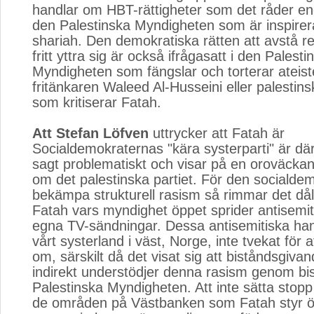
handlar om HBT-rättigheter som det råder eno
den Palestinska Myndigheten som är inspirer
shariah. Den demokratiska rätten att avstå rel
fritt yttra sig är också ifrågasatt i den Palesti
Myndigheten som fängslar och torterar ateis
fritänkaren Waleed Al-Husseini eller palestins
som kritiserar Fatah.
Att Stefan Löfven
uttrycker att Fatah är 
Socialdemokraternas "kära systerparti" är d
sagt problematiskt och visar på en oroväck
om det palestinska partiet. För den socialdem
bekämpa strukturell rasism så rimmar det dåli
Fatah vars myndighet öppet sprider antisem
egna TV-sändningar. Dessa antisemitiska ha
vårt systerland i väst, Norge, inte tvekat för a
om, särskilt då det visat sig att biståndsgiva
indirekt understödjer denna rasism genom bist
Palestinska Myndigheten. Att inte sätta stopp 
de områden på Västbanken som Fatah styr öve