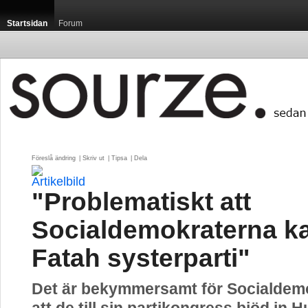
Startsidan
Forum
Föreslå ändring
| 
Skriv ut
| 
Tipsa
| 
Dela
"Problematiskt att
Socialdemokraterna ka
Fatah systerparti"
Det är bekymmersamt för Socialdem