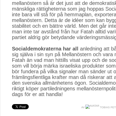
mellanöstern så är det just att de demokrati
mänskliga rättigheterna som jag hoppas Soc
inte bara vill stå för på hemmaplan, exporteras
mellanöstern. Detta är de idéer som kan byg
stabilitet och en bättre värld. Men det går in
man inte tar avstånd från hur Fatah alltid var
partiet aldrig gör betydande värderingsmässi
Socialdemokraterna har all
anledning att b
sig själva i sin syn på Mellanöstern och vara me
Fatah än vad man hittills visat upp och de so
som vill börja märka israeliska produkter so
bör fundera på vilka signaler man sänder ut o
främlingsfientliga krafter man då riskerar att a
den svenska allmänhetens ögon. Socialdemok
riktigt köper partiledningens mellanösternpolit
dags för er att handla!
AV
TOBIAS PET