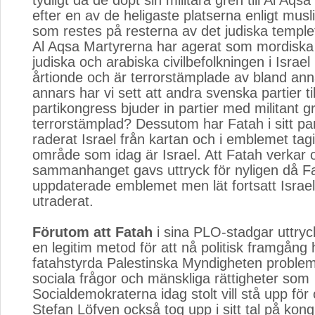
tydligt då de döpt sin militära gren till Al Aqs
efter en av de heligaste platserna enligt mus
som restes på resterna av det judiska temple
Al Aqsa Martyrerna har agerat som mordiska 
judiska och arabiska civilbefolkningen i Israel
årtionde och är terrorstämplade av bland an
annars har vi sett att andra svenska partier til
partikongress bjuder in partier med militant 
terrorstämplad? Dessutom har Fatah i sitt p
raderat Israel från kartan och i emblemet tagi
område som idag är Israel. Att Fatah verkar of
sammanhanget gavs uttryck för nyligen då F
uppdaterade emblemet men lät fortsatt Israel 
utraderat.
Förutom att Fatah
i sina PLO-stadgar uttryck
en legitim metod för att nå politisk framgång
fatahstyrda Palestinska Myndigheten proble
sociala frågor och mänskliga rättigheter som
Socialdemokraterna idag stolt vill stå upp fö
Stefan Löfven också tog upp i sitt tal på kon