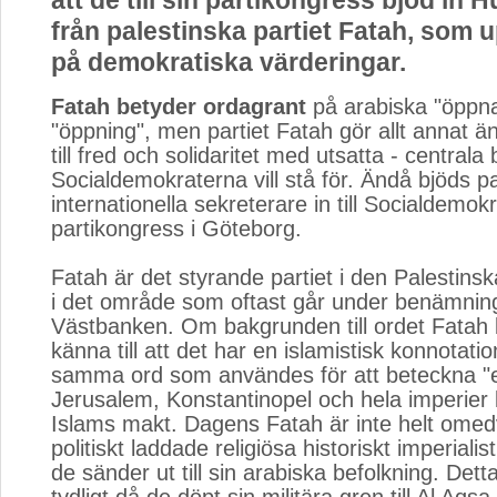
att de till sin partikongress bjöd in
från palestinska partiet Fatah, som u
på demokratiska värderingar.
Fatah betyder ordagrant
på arabiska "öppna"
"öppning", men partiet Fatah gör allt annat ä
till fred och solidaritet med utsatta - central
Socialdemokraterna vill stå för. Ändå bjöds pa
internationella sekreterare in till Socialdemok
partikongress i Göteborg.
Fatah är det styrande partiet i den Palestin
i det område som oftast går under benämnin
Västbanken. Om bakgrunden till ordet Fatah 
känna till att det har en islamistisk konnotati
samma ord som användes för att beteckna "e
Jerusalem, Konstantinopel och hela imperier
Islams makt. Dagens Fatah är inte helt ome
politiskt laddade religiösa historiskt imperialis
de sänder ut till sin arabiska befolkning. Dett