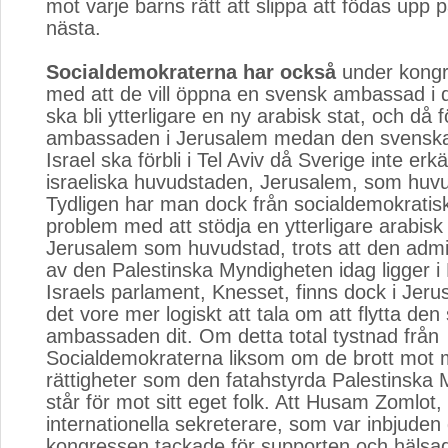
mot varje barns rätt att slippa att födas upp 
nästa.
Socialdemokraterna har också
under kongre
med att de vill öppna en svensk ambassad i 
ska bli ytterligare en ny arabisk stat, och då 
ambassaden i Jerusalem medan den svensk
Israel ska förbli i Tel Aviv då Sverige inte er
israeliska huvudstaden, Jerusalem, som huv
Tydligen har man dock från socialdemokratiskt
problem med att stödja en ytterligare arabisk
Jerusalem som huvudstad, trots att den admin
av den Palestinska Myndigheten idag ligger i
Israels parlament, Knesset, finns dock i Jeru
det vore mer logiskt att tala om att flytta de
ambassaden dit. Om detta total tystnad från
Socialdemokraterna liksom om de brott mot 
rättigheter som den fatahstyrda Palestinska
står för mot sitt eget folk. Att Husam Zomlot,
internationella sekreterare, som var inbjuden
kongressen tackade för supporten och hälsad