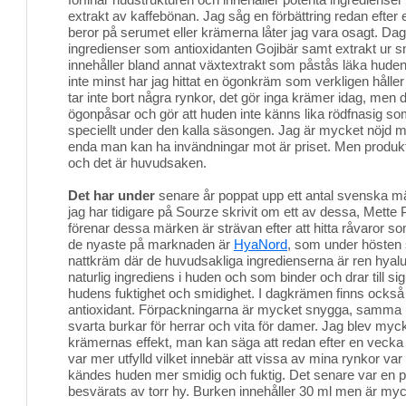
extrakt av kaffebönan. Jag såg en förbättring redan efter 
beror på serumet eller krämerna låter jag vara osagt. Da
ingredienser som antioxidanten Gojibär samt extrakt ur
innehåller bland annat växtextrakt som påstås läka huden
inte minst har jag hittat en ögonkräm som verkligen håller
tar inte bort några rynkor, det gör inga krämer idag, men
ögonpåsar och gör att huden inte känns lika rödfnasig so
speciellt under den kalla säsongen. Jag är mycket nöjd 
enda man kan ha invändningar mot är priset. Men produkt
och det är huvudsaken.
Det har under
senare år poppat upp ett antal svenska 
jag har tidigare på Sourze skrivit om ett av dessa, Mette
förenar dessa märken är strävan efter att hitta råvaror som 
de nyaste på marknaden är
HyaNord
, som under hösten 
nattkräm där de huvudsakliga ingredienserna är ren hyal
naturlig ingrediens i huden och som binder och drar till sig 
hudens fuktighet och smidighet. I dagkrämen finns också
antioxidant. Förpackningarna är mycket snygga, samma 
svarta burkar för herrar och vita för damer. Jag blev my
krämernas effekt, man kan säga att redan efter en vecka
var mer utfylld vilket innebär att vissa av mina rynkor var 
kändes huden mer smidig och fuktig. Det senare var en pos
besvärats av torr hy. Burken innehåller 30 ml men är myc