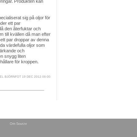
ceringar. Produkten kan
cialiserat sig på oljor för 
der ett par
då den återfuktar och
m till kvällen då man efter
t ett par droppar av denna
lda värdefulla oljor som
stärkande och
n snygg liten
hållare för kroppen.
EL BJÖRNFOT
19 DEC 2012 06:00
Om Sourze