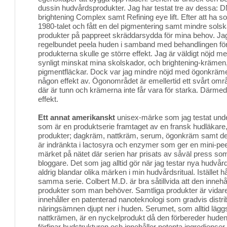
dussin hudvårdsprodukter. Jag har testat tre av dessa: D
brightening Complex samt Refining eye lift. Efter att ha sola
1980-talet och fått en del pigmentering samt mindre solsk
produkter på pappreet skräddarsydda för mina behov. Ja
regelbundet peela huden i samband med behandlingen för 
produkterna skulle ge större effekt. Jag är väldigt nöjd 
synligt minskat mina skolskador, och brightening-krämen,
pigmentfläckar. Dock var jag mindre nöjd med ögonkräme
någon effekt av. Ögonområdet är emellertid ett svårt om
där är tunn och krämerna inte får vara för starka. Därmed 
effekt.
Ett annat amerikanskt
unisex-märke som jag testat under
som är en produktserie framtaget av en fransk hudläkare,
produkter; dagkräm, nattkräm, serum, ögonkräm samt de
är indränkta i lactosyra och enzymer som ger en mini-pee
märket på nätet där serien har prisats av såväl press som
bloggare. Det som jag alltid gör när jag testar nya hudvård
aldrig blandar olika märken i min hudvårdsritual. Istället hål
samma serie. Colbert M.D. är bra såtillvida att den innehål
produkter som man behöver. Samtliga produkter är vidare 
innehåller en patenterad nanoteknologi som gradvis distr
näringsämnen djupt ner i huden. Serumet, som alltid lägg
nattkrämen, är en nyckelprodukt då den förbereder hude
förfinar hudstrukturen och innehåller potenta ingrediense