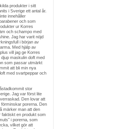
kilda produkter i sitt
ts i Sverige ett antal år.
nte innehåller
er parabener och som
rodukter ur Korres
hkräm och schampo med
ine. Jag har varit nöjd
kningsfull i början av
varma. Med hjälp av
lus vill jag ge Korres
n djup maskulin doft med
on som passar utmärkt
mit att bli min nya
-doft med svartpeppar och
åstadkommit stor 
ige. Jag var först lite
verraskad. Den lovar att
h förminskar porerna. Den
på märker man att den
r faktiskt en produkt som
muts" i porerna, som
cka, vilket gör att