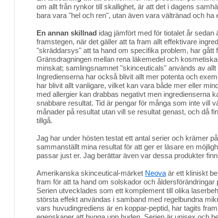
om allt från rynkor till skallighet, är att det i dagens samhäll
bara vara "hel och ren", utan även vara vältränad och ha e
En annan skillnad
idag jämfört med för tiotalet år sedan ä
framstegen, när det gäller att ta fram allt effektivare ingr
"skräddarsys" att ta hand om specifika problem, har gått
Gränsdragningen mellan rena läkemedel och kosmetiska 
minskat; samlingsnamnet "skinceuticals" används av allt 
Ingredienserna har också blivit allt mer potenta och exemp
har blivit allt vanligare, vilket kan vara både mer eller min
med allergier kan drabbas negativt men ingredienserna
snabbare resultat. Tid är pengar för många som inte vill v
månader på resultat utan vill se resultat genast, och då f
tillgå.
Jag har under hösten testat ett antal serier och krämer på
sammanställt mina resultat för att ger er läsare en möjlig
passar just er. Jag berättar även var dessa produkter finn
Amerikanska skinceutical-märket
Neova
är ett kliniskt 
fram för att ta hand om solskador och åldersförändringar 
Serien utvecklades som ett komplement till olika laserbeh
största effekt användas i samband med regelbundna mikr
vars huvudingrediens är en koppar-peptid, har tagits fram 
egenskaper att bygga upp huden. Serien är unisex och bes