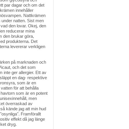
ett par dagar och om det
gkrämen innehåller
 snösvampen. Nattkrämen
 under natten. Sist men
 vad den lovar. Okej, den
 den reducerar mina
m den brukar göra,
med produkterna. Det
erna levererar verkligen
märken på marknaden och 
 Picaut, och det som
inte ger allergier. Ett av
släppt en dag- respektive
uronsyra, som är en
vatten för att behålla
 havtorn som är en potent
unisexinnehåll, men
cket överraskad av
 så kände jag att min hud
"osynliga". Framförallt
itiv effekt då jag länge
ket dryg.