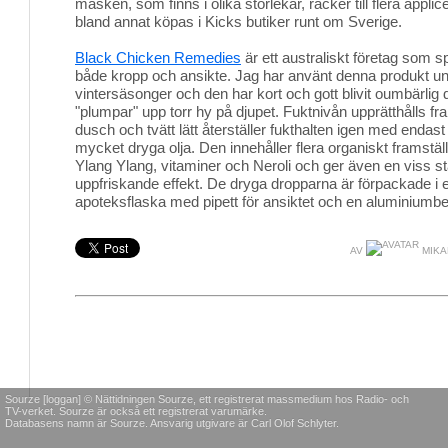
masken, som finns i olika storlekar, räcker till flera appli
bland annat köpas i Kicks butiker runt om Sverige.
Black Chicken Remedies
är ett australiskt företag som spe
både kropp och ansikte. Jag har använt denna produkt un
vintersäsonger och den har kort och gott blivit oumbärlig 
"plumpar" upp torr hy på djupet. Fuktnivån upprätthålls fra
dusch och tvätt lätt återställer fukthalten igen med endas
mycket dryga olja. Den innehåller flera organiskt framstäl
Ylang Ylang, vitaminer och Neroli och ger även en viss 
uppfriskande effekt. De dryga dropparna är förpackade i e
apoteksflaska med pipett för ansiktet och en aluminiumbe
AV
MIKA
Sourze [loggan] © Nättidningen Sourze, ett registrerat massmedium hos Radio- och
TV-verket. Sourze är också ett registrerat varumärke.
Databasens namn är Sourze. Ansvarig utgivare är Carl Olof Schlyter.