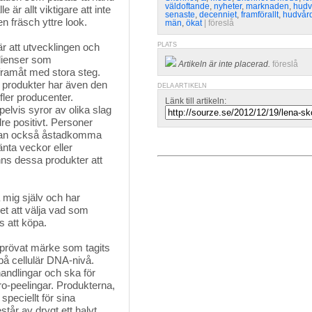
väldoftande
,
nyheter
,
marknaden
,
hudv
e är allt viktigare att inte
senaste
,
decenniet
,
framförallt
,
hudvård
n fräsch yttre look.
män
,
ökat
| 
föreslå
r att utvecklingen och 
PLATS
edienser som
Artikeln är inte placerad.
föreslå
 framåt med stora steg.
produkter har även den
DELA ARTIKELN
fler producenter.
Länk till artikeln:
elvis syror av olika slag
dre positivt. Personer
 kan också åstadkomma
änta veckor eller
inns dessa produkter att
 mig själv och har
het att välja vad som
s att köpa.
beprövat märke som tagits 
på cellulär DNA-nivå.
andlingar och ska för
o-peelingar. Produkterna,
speciellt för sina
tår av drygt ett halvt