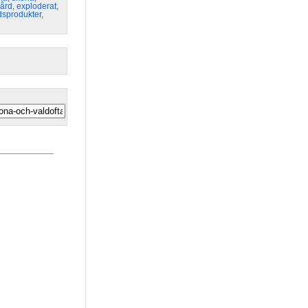
ård
,
exploderat
,
sprodukter
,