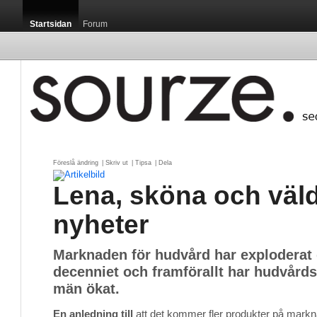
Startsidan
Forum
Föreslå ändring
| 
Skriv ut
| 
Tipsa
| 
Dela
Lena, sköna och väl
nyheter
Marknaden för hudvård har exploderat 
decenniet och framförallt har hudvårds
män ökat.
En anledning till
att det kommer fler produkter på markn