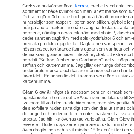
Grekiska hudvårdsmärket
Korres
, med ett stort antal ens
sortiment för både kvinnor och män, är ett märke som funni
Det som gör märket unikt och populärt är att produkterna i
mineraloljor som täpper till porer, som silikon, glykol ell
många andra märken innehåller. Jag har testat ett antal p
herrserie, nämligen deras rakkräm med absint !, dusc
ceder samt en dagkräm med solskyddsfaktor 6 och anti-sh
med alla produkter jag testat. Dagkrämen var speciellt ver
hösten då det fortfarande fanns dagar som var heta och 
denna kräm glänste huden inte så mycket. Ett extra stort p
herrdoft "Saffron, Amber och Cardamom", det vill säga e
saffran och kardemumma. Jag gillar den tunga doftcomb
under årets mörkare och kallare månader och den har kom
favoritdoft. En annan fin doft i samma serie är en unisex
kardemumma.
Glam Glow är
något så intressant som en lermask som 
uppståndelse i hemlandet USA och som nu letat sig till Sver
tveksam till vad den kunde bidra med, men blev positivt ö
dels exfoliera huden samtidigt som den drar ut smuts oc
doftar gott och under de fem minuter masken skall vara 
arbetar. Jag blir lika överraskad varje gång. Glam Glow ä
levererar. Huden uppvisar en jämnare struktur, mindre "s
även dragits ihop och blivit mindre. "Effekten" sitter i en ve