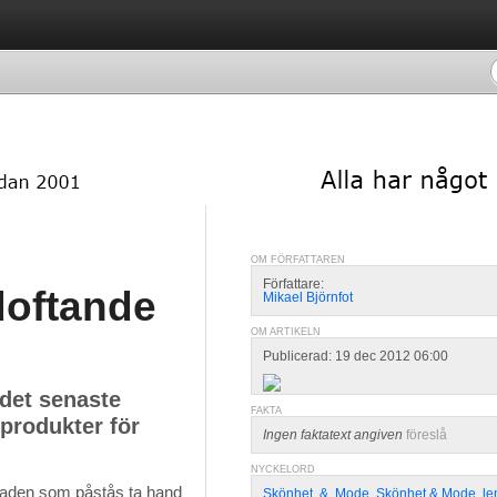
OM FÖRFATTAREN
Författare:
doftande
Mikael Björnfot
OM ARTIKELN
Publicerad: 19 dec 2012 06:00
det senaste
FAKTA
produkter för
Ingen faktatext angiven
föreslå
NYCKELORD
aden som påstås ta hand 
Skönhet
,
&
,
Mode
,
Skönhet & Mode
,
le