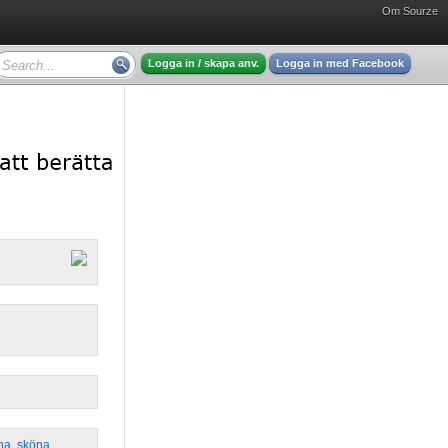
Om Sourze
Logga in / skapa anv.
Logga in med Facebook
na
,
sköna
,