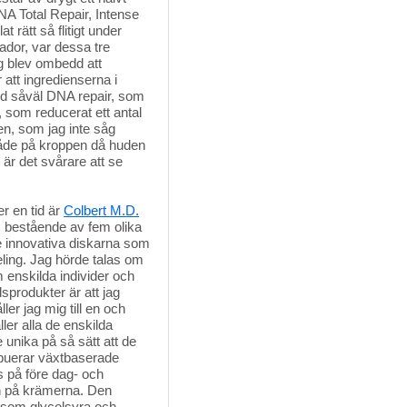
NA Total Repair, Intense
t rätt så flitigt under
ador, var dessa tre
g blev ombedd att
att ingredienserna i
med såväl DNA repair, som
 som reducerat ett antal
n, som jag inte såg
råde på kroppen då huden
är det svårare att se
 en tid är 
Colbert M.D.
 bestående av fem olika 
 innovativa diskarna som
ling. Jag hörde talas om
 enskilda individer och
sprodukter är att jag
ler jag mig till en och
ler alla de enskilda
unika på så sätt att de
ibuerar växtbaserade
s på före dag- och
n på krämerna. Den
r som glycolsyra och