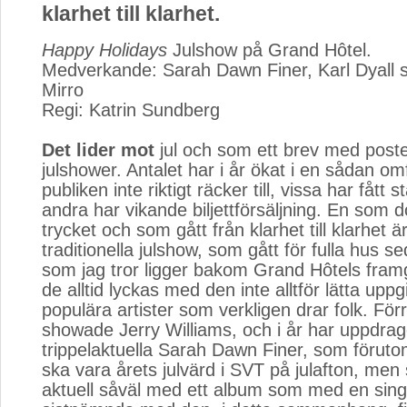
klarhet till klarhet.
Happy Holidays
Julshow på Grand Hôtel.
Medverkande: Sarah Dawn Finer, Karl Dyall 
Mirro
Regi: Katrin Sundberg
Det lider mot
jul och som ett brev med poste
julshower. Antalet har i år ökat i en sådan omf
publiken inte riktigt räcker till, vissa har fått s
andra har vikande biljettförsäljning. En som do
trycket och som gått från klarhet till klarhet 
traditionella julshow, som gått för fulla hus 
som jag tror ligger bakom Grand Hôtels fram
de alltid lyckas med den inte alltför lätta uppgi
populära artister som verkligen drar folk. För
showade Jerry Williams, och i år har uppdraget
trippelaktuella Sarah Dawn Finer, som föru
ska vara årets julvärd i SVT på julafton, me
aktuell såväl med ett album som med en sing