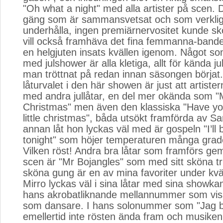
"Oh what a night" med alla artister på scen. D
gäng som är sammansvetsat och som verklige
underhålla, ingen premiärnervositet kunde skö
vill också framhäva det fina femmanna-band
en helgjuten insats kvällen igenom. Något som 
med julshower är alla kletiga, allt för kända 
man tröttnat på redan innan säsongen börjat.
låturvalet i den här showen är just att artistern
med andra jullåtar, en del mer okända som "
Christmas" men även den klassiska "Have yo
little christmas", båda utsökt framförda av Sa
annan låt hon lyckas väl med är gospeln "I’ll 
tonight" som höjer temperaturen många grade
Vilken röst! Andra bra låtar som framförs g
scen är "Mr Bojangles" som med sitt sköna t
sköna gung är en av mina favoriter under kvä
Mirro lyckas väl i sina låtar med sina showka
hans akrobatliknande mellannummer som vis
som dansare. I hans solonummer som "Jag be
emellertid inte rösten ända fram och musiken