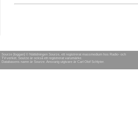
Sourze [loggan] © Nättidningen Sourze, ett registrerat massmedium hos Radio- och
TV-verket. Sourze är också ett registrerat varumärke.
Databasens namn är Sourze. Ansvarig utgivare är Carl Olof Schlyter.