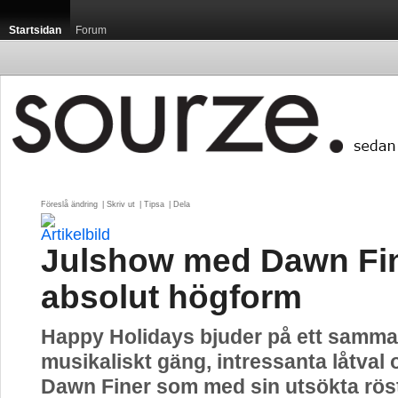
Startsidan
Forum
Föreslå ändring
| 
Skriv ut
| 
Tipsa
| 
Dela
Julshow med Dawn Fin
absolut högform
Happy Holidays bjuder på ett samm
musikaliskt gäng, intressanta låtval
Dawn Finer som med sin utsökta röst