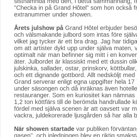
sistnämnda med den, i detta sammanhang, fiff
"Checka in på Grand Hôtel" som hon också f
extranummer under showen.
Årets julshow på
Grand Hôtel erbjuder besök
och välsmakande julbord som intas före själ
vilket jag tycker är ett bra drag. Jag har tidig
om att artister dykt upp under själva maten, vi
optimalt när man befinner sig mitt i en konver
äter. Julbordet är klassiskt med ett dussin olik
julskinka, sallader, ostar, prinskorv, köttbullar
och ett dignande gottbord. Allt nedsköljt med u
Grand serverar enligt egna uppgifter hela 17 
under säsongen och då inräknas även hotelle
restauranger. Som en kuriositet kan nämnas a
1,2 ton köttfärs till de berömda handrullade k
fördel med själva scenen är att oavsett var ma
vackra, juldekorerade ljusgården så har alla b
När showen startade
var publiken förväntansfu
gasen", och inledningen blev en riktig smakst